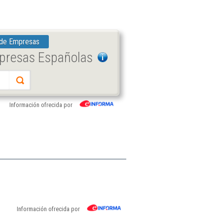
 de Empresas
mpresas Españolas
Información ofrecida por
Información ofrecida por