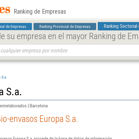
Ranking de Empresas
Ranking Sectorial
nal de Empresas
Ranking Provincial de Empresas
 de su empresa en el mayor Ranking de E
 S.a.
a S.a.
semielaborados | Barcelona
io-envasos Europa S.a.
nvasos Europa S.a. procede de la base de datos de información