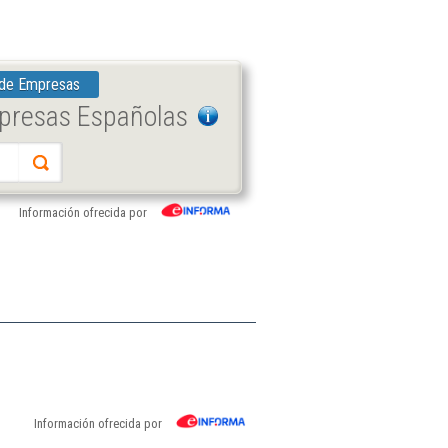
 de Empresas
mpresas Españolas
Información ofrecida por
Información ofrecida por