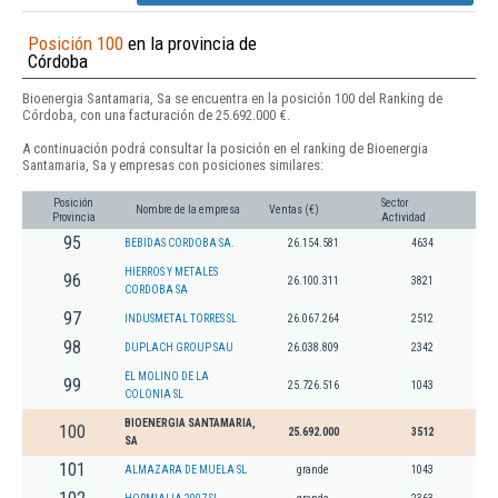
Posición 100
en la provincia de
Córdoba
Bioenergia Santamaria, Sa se encuentra en la posición 100 del Ranking de
Córdoba, con una facturación de 25.692.000 €.
A continuación podrá consultar la posición en el ranking de Bioenergia
Santamaria, Sa y empresas con posiciones similares:
Posición
Sector
Nombre de la empresa
Ventas (€)
Provincia
Actividad
95
BEBIDAS CORDOBA SA.
26.154.581
4634
HIERROS Y METALES
96
26.100.311
3821
CORDOBA SA
97
INDUSMETAL TORRES SL
26.067.264
2512
98
DUPLACH GROUP SAU
26.038.809
2342
EL MOLINO DE LA
99
25.726.516
1043
COLONIA SL
BIOENERGIA SANTAMARIA,
100
25.692.000
3512
SA
101
ALMAZARA DE MUELA SL
grande
1043