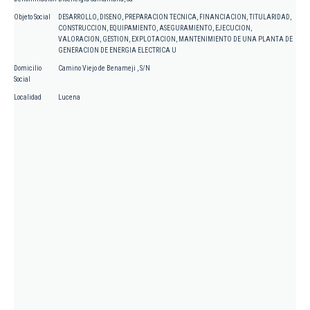
Objeto Social
DESARROLLO, DISENO, PREPARACION TECNICA, FINANCIACION, TITULARIDAD,
CONSTRUCCION, EQUIPAMIENTO, ASEGURAMIENTO, EJECUCION,
VALORACION, GESTION, EXPLOTACION, MANTENIMIENTO DE UNA PLANTA DE
GENERACION DE ENERGIA ELECTRICA U
Domicilio
Camino Viejo de Benameji , S/N
Social
Localidad
Lucena