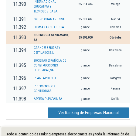
INTERNACIONAL
11.390
25.694.484
Málaga
EDUCATIVA Y
TECNOLOGICA SA.
11.391
GRUPO CHAMARTIN SA
25.693.692
Madrid
11.392
HERMANAS BUADES SA
grande
Baleares
BIOENERGIA SANTAMARIA,
11.393
25.692.000
Córdoba
SA
GRANDES BEBIDAS Y
11.394
grande
Barcelona
DESTILADOS S.L.
SOCIEDAD ESPAÑOLA DE
11.395
CONSTRUCCIONES
grande
Barcelona
ELECTRICAS, SA
11.396
PLANTAPOL SLU
grande
Zaragoza
PIHER SENSORS &
11.397
grande
Navarra
CONTROLS SA
11.398
APRESA PLP SPAIN SA
grande
Sevilla
Ver Ranking de Empresas Nacional
Todo el contenido de ranking-empresas.eleconomista.es y toda la información de