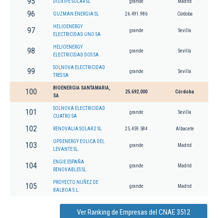
95
DIOXIPE SOLAR SL
grande
Madrid
96
GUZMAN ENERGIA SL
26.491.986
Córdoba
HELIOENERGY
97
grande
Sevilla
ELECTRICIDAD UNO SA
HELIOENERGY
98
grande
Sevilla
ELECTRICIDAD DOS SA
SOLNOVA ELECTRICIDAD
99
grande
Sevilla
TRES SA
BIOENERGIA SANTAMARIA,
100
25.692.000
Córdoba
SA
SOLNOVA ELECTRICIDAD
101
grande
Sevilla
CUATRO SA
102
RENOVALIA SOLAR 2 SL
25.459.584
Albacete
OPDENERGY EOLICA DEL
103
grande
Madrid
LEVANTE SL.
ENGIE ESPAÑA
104
grande
Madrid
RENOVABLES SL.
PROYECTO NUÑEZ DE
105
grande
Madrid
BALBOA S.L.
Ver Ranking de Empresas del CNAE 3512