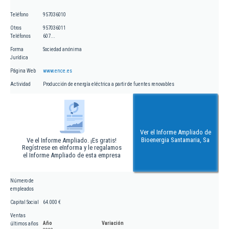
Teléfono
957036010
Otros
957036011
Teléfonos
607...
Forma
Sociedad anónima
Jurídica
Página Web
www.ence.es
Actividad
Producción de energía eléctrica a partir de fuentes renovables
Ver el Informe Ampliado de
Bioenergia Santamaria, Sa
Ve el Informe Ampliado. ¡Es gratis!
Regístrese en eInforma y le regalamos
el Informe Ampliado de esta empresa
Número de
empleados
Capital Social
64.000 €
Ventas
Año
Variación
últimos años