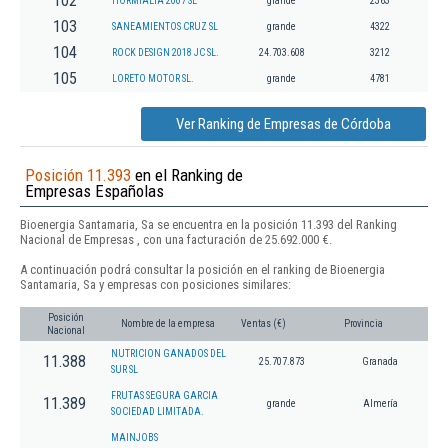
102
HORMIALIA 2007 SL
grande
2363
103
SANEAMIENTOS CRUZ SL
grande
4322
104
ROCK DESIGN 2018 JC SL.
24.703.608
3212
105
LORETO MOTOR SL.
grande
4781
Ver Ranking de Empresas de Córdoba
Posición 11.393
en el Ranking de
Empresas Españolas
Bioenergia Santamaria, Sa se encuentra en la posición 11.393 del Ranking
Nacional de Empresas , con una facturación de 25.692.000 €.
A continuación podrá consultar la posición en el ranking de Bioenergia
Santamaria, Sa y empresas con posiciones similares:
Posición
Nombre de la empresa
Ventas (€)
Provincia
Nacional
NUTRICION GANADOS DEL
11.388
25.707.873
Granada
SUR SL
FRUTAS SEGURA GARCIA
11.389
grande
Almería
SOCIEDAD LIMITADA.
MAINJOBS