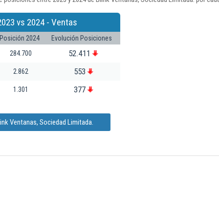
2023 vs 2024 - Ventas
Posición 2024
Evolución Posiciones
52.411
284.700
553
2.862
377
1.301
link Ventanas, Sociedad Limitada.