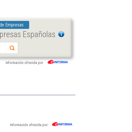
 de Empresas
mpresas Españolas
Información ofrecida por
Información ofrecida por