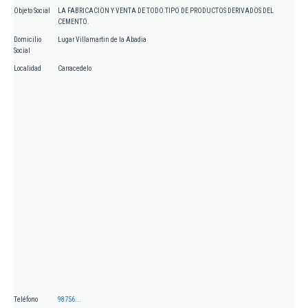
Objeto Social
LA FABRICACION Y VENTA DE TODO TIPO DE PRODUCTOS DERIVADOS DEL
CEMENTO.
Domicilio
Lugar Villamartin de la Abadia
Social
Localidad
Carracedelo
Teléfono
98756...