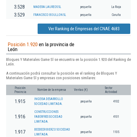
3.528
MADERA LAUREOS SL
pequeña
La Rioja
3.529
FRANCISCO BOULLON SL
pequeña
Coruña
Ver Ranking de Empresas del CNAE 4683
Posición 1.920
en la provincia de
León
Bloques Y Materiales Game Sl se encuentra en la posición 1.920 del Ranking de
León.
A continuación podrá consultar la posición en el ranking de Bloques Y
Materiales Game Sl y empresas con posiciones similares:
Posición
Sector
Nombre de la empresa
Ventas (€)
Provincia
Actividad
INGEISA DESARROLLO
1.915
pequeña
4102
SOCIEDAD LIMITADA.
CONSTRUCCIONES
1.916
FABERFRES SOCIEDAD
pequeña
4101
LIMITADA.
BEEBEER BIERZO SOCIEDAD
1.917
pequeña
1105
LIMITADA.