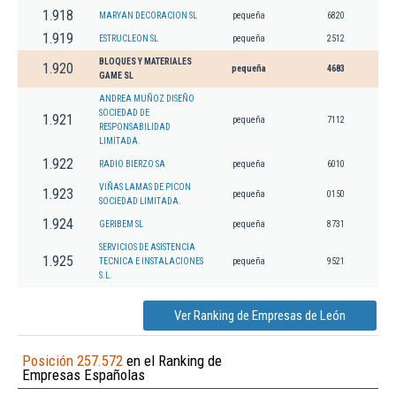
1.918
MARYAN DECORACION SL
pequeña
6820
1.919
ESTRUCLEON SL
pequeña
2512
BLOQUES Y MATERIALES
1.920
pequeña
4683
GAME SL
ANDREA MUÑOZ DISEÑO
SOCIEDAD DE
1.921
pequeña
7112
RESPONSABILIDAD
LIMITADA.
1.922
RADIO BIERZO SA
pequeña
6010
VIÑAS LAMAS DE PICON
1.923
pequeña
0150
SOCIEDAD LIMITADA.
1.924
GERIBEM SL
pequeña
8731
SERVICIOS DE ASISTENCIA
1.925
TECNICA E INSTALACIONES
pequeña
9521
S.L.
Ver Ranking de Empresas de León
Posición 257.572
en el Ranking de
Empresas Españolas