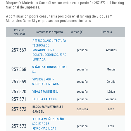
Bloques Y Materiales Game Sl se encuentra en la posición 257.572 del Ranking
Nacional de Empresas.
A continuación podrá consultar la posición en el ranking de Bloques Y
Materiales Game Sl y empresas con posiciones similares:
Posición
Nombre de la empresa
Ventas (€)
Provincia
Nacional
ARTECDOS ARQUITECTURA
TECNICAS DE
257.567
RESTAURACION Y
pequeña
Asturias
CONSTRUCCION SOCIEDAD
LIMITADA.
SEÑALIZACIONES SONIBRU
257.568
pequeña
Murcia
SL.
VIVEROS GROWIN,
257.569
pequeña
Coruña
SOCIEDAD LIMITADA.
257.570
VIDAL TRAGINERS SL
pequeña
Lérida
257.571
CLINICA TATAY SLP
pequeña
Valencia
BLOQUES Y MATERIALES
257.572
pequeña
León
GAME SL
ANDREA MUÑOZ DISEÑO
SOCIEDAD DE
257.573
pequeña
León
RESPONSABILIDAD