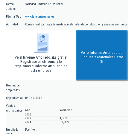
Forma
Sociedad limitada unipersonal
Jurídica
Página Web
www.ferreteriagame.es
Actividad
Comercio al por mayor de madera, materiales de construcción y aparatos sanitarios
Ver el Informe Ampliado de
Bloques Y Materiales Game
Ve el Informe Ampliado. ¡Es gratis!
Regístrese en eInforma y le
Sl
regalamos el Informe Ampliado de
esta empresa
Número de
empleados
Capital Social
De 0 a 3.100 €
Ventas
Año
Variación
últimos años
2022
2023
4,52 %
2024
-13,08 %
Resultado
Positivo