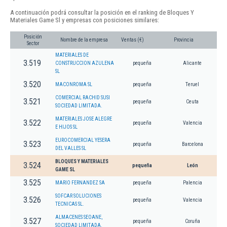
A continuación podrá consultar la posición en el ranking de Bloques Y
Materiales Game Sl y empresas con posiciones similares:
Posición
Nombre de la empresa
Ventas (€)
Provincia
Sector
MATERIALES DE
3.519
CONSTRUCCION AZULENA
pequeña
Alicante
SL
3.520
MACONROMA SL
pequeña
Teruel
COMERCIAL RACHID SUSI
3.521
pequeña
Ceuta
SOCIEDAD LIMITADA.
MATERIALES JOSE ALEGRE
3.522
pequeña
Valencia
E HIJOS SL
EUROCOMERCIAL YESERA
3.523
pequeña
Barcelona
DEL VALLES SL
BLOQUES Y MATERIALES
3.524
pequeña
León
GAME SL
3.525
MARIO FERNANDEZ SA
pequeña
Palencia
SOFCAR SOLUCIONES
3.526
pequeña
Valencia
TECNICAS SL.
ALMACENES SEOANE,
3.527
pequeña
Coruña
SOCIEDAD LIMITADA.