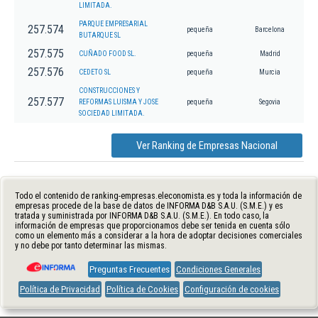
LIMITADA.
PARQUE EMPRESARIAL
257.574
pequeña
Barcelona
BUTARQUE SL
257.575
CUÑADO FOOD SL.
pequeña
Madrid
257.576
CEDETO SL
pequeña
Murcia
CONSTRUCCIONES Y
257.577
REFORMAS LUISMA Y JOSE
pequeña
Segovia
SOCIEDAD LIMITADA.
Ver Ranking de Empresas Nacional
Todo el contenido de ranking-empresas.eleconomista.es y toda la información de
empresas procede de la base de datos de INFORMA D&B S.A.U. (S.M.E.) y es
tratada y suministrada por INFORMA D&B S.A.U. (S.M.E.). En todo caso, la
información de empresas que proporcionamos debe ser tenida en cuenta sólo
como un elemento más a considerar a la hora de adoptar decisiones comerciales
y no debe por tanto determinar las mismas.
Preguntas Frecuentes
Condiciones Generales
Política de Privacidad
Política de Cookies
Configuración de cookies