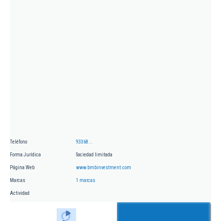
Teléfono
93368...
Forma Jurídica
Sociedad limitada
Página Web
www.bmbinvestment.com
Marcas
1 marcas
Actividad