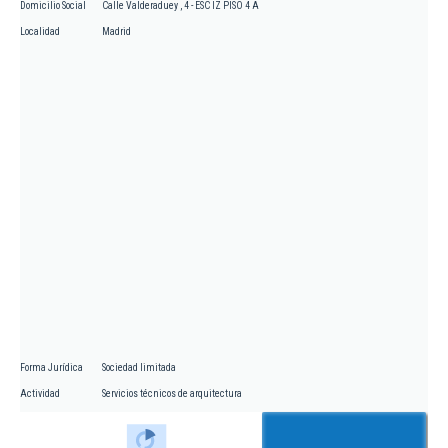
Domicilio Social
Calle Valderaduey , 4 - ESC IZ PISO 4 A
Localidad
Madrid
Forma Jurídica
Sociedad limitada
Actividad
Servicios técnicos de arquitectura