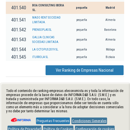
BOA CONSULTING IBERIA
401.540
pequeña
Madrid
SL.
MADO RENT SOCIEDAD
401.541
pequeña
Almería
LIMITADA.
401.542
PRENSOPLAS SL
pequeña
Barcelona
GALUA CLINICAS
401.543
pequeña
Almería
SOCIEDAD LIMITADA.
401.544
LA OCTOPUS 2019 SL.
pequeña
Málaga
401.545
ITURROLA SL
pequeña
Bizkaia
Ver Ranking de Empresas Nacional
Todo el contenido de ranking-empresas.eleconomista.es y toda la información de
empresas procede de la base de datos de INFORMA D&B S.A.U. (S.M.E.) y es
tratada y suministrada por INFORMA D&B S.A.U. (S.M.E.). En todo caso, la
información de empresas que proporcionamos debe ser tenida en cuenta sólo
como un elemento más a considerar a la hora de adoptar decisiones comerciales
y no debe por tanto determinar las mismas.
Preguntas Frecuentes
Condiciones Generales
Política de Privacidad
Política de Cookies
Configuración de cookies