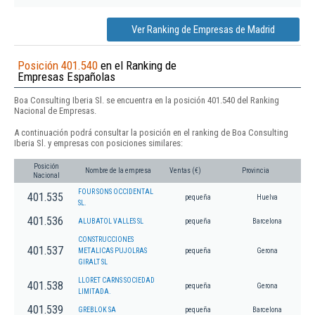
Ver Ranking de Empresas de Madrid
Posición 401.540
en el Ranking de
Empresas Españolas
Boa Consulting Iberia Sl. se encuentra en la posición 401.540 del Ranking
Nacional de Empresas.
A continuación podrá consultar la posición en el ranking de Boa Consulting
Iberia Sl. y empresas con posiciones similares:
Posición
Nombre de la empresa
Ventas (€)
Provincia
Nacional
FOUR SONS OCCIDENTAL
401.535
pequeña
Huelva
SL.
401.536
ALUBATOL VALLES SL
pequeña
Barcelona
CONSTRUCCIONES
401.537
METALICAS PUJOLRAS
pequeña
Gerona
GIRALT SL
LLORET CARNS SOCIEDAD
401.538
pequeña
Gerona
LIMITADA.
401.539
GREBLOK SA
pequeña
Barcelona