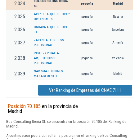
BOA CONSULTING IBERIA
2.034
pequeña
Madrid
SL.
APEZTEL ARQUITECTURA Y
2.035
pequeña
Navarra
URBANISMO S.L.
ONDARA ARQUITECTURA
2.036
pequeña
Barcelona
S.L.P.
ZARANDA TECNICOS SL
2.037
pequeña
Almería
PROFESIONAL
PASTOR & PERALTA
2.038
ARQUITECTOS SL
pequeña
Valencia
PROFESIONAL
NARESMA BUILDINGS
2.039
pequeña
Madrid
MANAGEMENT SL.
Ver Ranking de Empresas del CNAE 7111
Posición 70.185
en la provincia de
Madrid
Boa Consulting Iberia Sl. se encuentra en la posición 70.185 del Ranking de
Madrid.
A continuación podrá consultar la posición en el ranking de Boa Consulting