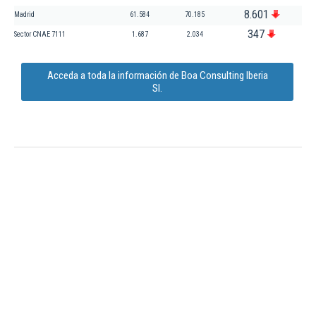
8.601
Madrid
61.584
70.185
347
Sector CNAE 7111
1.687
2.034
Acceda a toda la información de Boa Consulting Iberia
Sl.