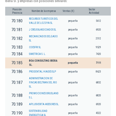
Iberia Sl. y empresas con posiciones similares:
Posición
Sector
Nombre de la empresa
Ventas (€)
Provincia
Actividad
RECURSOS TURISTICOS DEL
70.180
pequeña
5612
VALLE DE LOZOYA SL
70.181
J CREUS & ASOCIADOS SL
pequeña
6920
MECANIZADOS DELGADO
70.182
pequeña
2512
SL
70.183
COESFRI SL
pequeña
9529
70.184
SIMETRICA S. L.
pequeña
7420
BOA CONSULTING IBERIA
70.185
pequeña
7111
SL.
70.186
PRODENTAL HIADES SLP
pequeña
8623
ADMINISTRACION DE
70.187
FINCAS BELTRAN DEL RIO
pequeña
6832
SL.
PROMOCIONES BRUSLAND
70.188
pequeña
6820
S.L.
70.189
APLUSVERITA ASESORES SL.
pequeña
6920
SOSTENIBILIDAD
70.190
pequeña
4322
ENERGETICA SL