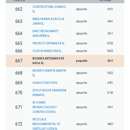
Provincia
Actividad
CONSTRUCTORA JIGRANJI
662
pequeña
4101
SL
MAQUINARIA AGRICOLA
663
pequeña
4661
JIMAR SL.
BAR Y RESTAURANTE
664
pequeña
5611
ANDURIÑA SL.
665
PROYECTO ESPERANZA SL
pequeña
8720
666
CLINICA MARQUINA SL.
pequeña
8623
BOCATAS ARTESANOS DE
667
pequeña
5611
AVILA SL.
MODESTO MARTIN MARTIN
668
pequeña
9522
SL.
669
HIDAUTO MOTOR SL
pequeña
4781
EXPLOTACION GANADERA
670
pequeña
0150
BEMAR SL.
AT HOMES
671
REHABILITACION Y
pequeña
4101
CONSTRUCCION SL.
RECICLAJE
672
MEDIOAMBIENTAL DE
pequeña
4687
CASTILLA Y LEON SL