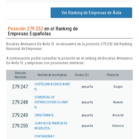
Ver Ranking de Empresas de Ávila
Posición 279.252
en el Ranking de
Empresas Españolas
Bocatas Artesanos De Avila Sl. se encuentra en la posición 279.252 del Ranking
Nacional de Empresas.
A continuación podrá consultar la posición en el ranking de Bocatas Artesanos
De Avila Sl. y empresas con posiciones similares:
Posición
Nombre de la empresa
Ventas (€)
Provincia
Nacional
HOSTELERA BUENOS AIRES
279.247
pequeña
Burgos
SL
COMERCIAL DE
279.248
DISTRIBUCIONES OLGRAF
pequeña
Navarra
SL
279.249
CRISILTERRA SL.
pequeña
Alicante
JUAN ROCA FABRICA DE
279.250
pequeña
Valencia
MUEBLES SL
FONTANERIA Y