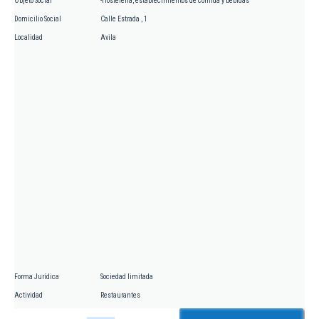
Objeto Social
-Hosteleria, establecimientos de comida y bebidas
Domicilio Social
Calle Estrada , 1
Localidad
Avila
Forma Jurídica
Sociedad limitada
Actividad
Restaurantes