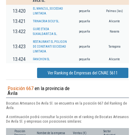
AVILA SL.
EL MANZUL, SOCIEDAD
13.420
pequeña
Palmas (las)
LIMITADA.
13.421
TRINACRIA SICILY SL.
pequeña
Alicante
GURE ETXEA
13.422
pequeña
Navarra
SUKALDARITZA SL.
RESTAURANT EL POLIGON
13.423
DE CONSTANTI SOCIEDAD
pequeña
Tarragona
LIMITADA.
13.424
FANCHON SL
pequeña
Alicante
Ver Ranking de Empresas del CNAE 5611
Posición 667
en la provincia de
Ávila
Bocatas Artesanos De Avila Sl. se encuentra en la posición 667 del Ranking de
Ávila.
A continuación podrá consultar la posición en el ranking de Bocatas Artesanos
De Avila Sl. y empresas con posiciones similares:
Posición
Sector
Nombre de la empresa
Ventas (€)