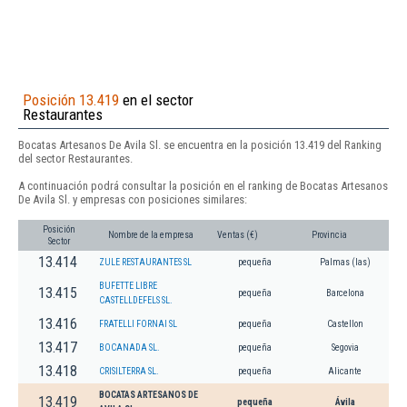
Posición 13.419
en el sector
Restaurantes
Bocatas Artesanos De Avila Sl. se encuentra en la posición 13.419 del Ranking
del sector Restaurantes.
A continuación podrá consultar la posición en el ranking de Bocatas Artesanos
De Avila Sl. y empresas con posiciones similares:
Posición
Nombre de la empresa
Ventas (€)
Provincia
Sector
13.414
ZULE RESTAURANTES SL
pequeña
Palmas (las)
BUFETTE LIBRE
13.415
pequeña
Barcelona
CASTELLDEFELS SL.
13.416
FRATELLI FORNAI SL
pequeña
Castellon
13.417
BOCANADA SL.
pequeña
Segovia
13.418
CRISILTERRA SL.
pequeña
Alicante
BOCATAS ARTESANOS DE
13.419
pequeña
Ávila