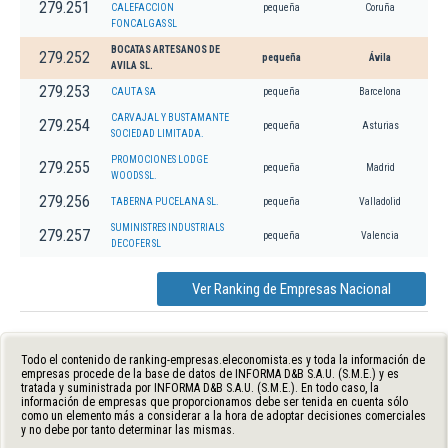
279.251
CALEFACCION
pequeña
Coruña
FONCALGAS SL
BOCATAS ARTESANOS DE
279.252
pequeña
Ávila
AVILA SL.
279.253
CAUTA SA
pequeña
Barcelona
CARVAJAL Y BUSTAMANTE
279.254
pequeña
Asturias
SOCIEDAD LIMITADA.
PROMOCIONES LODGE
279.255
pequeña
Madrid
WOODS SL.
279.256
TABERNA PUCELANA SL.
pequeña
Valladolid
SUMINISTRES INDUSTRIALS
279.257
pequeña
Valencia
DECOFER SL
Ver Ranking de Empresas Nacional
Todo el contenido de ranking-empresas.eleconomista.es y toda la información de
empresas procede de la base de datos de INFORMA D&B S.A.U. (S.M.E.) y es
tratada y suministrada por INFORMA D&B S.A.U. (S.M.E.). En todo caso, la
información de empresas que proporcionamos debe ser tenida en cuenta sólo
como un elemento más a considerar a la hora de adoptar decisiones comerciales
y no debe por tanto determinar las mismas.