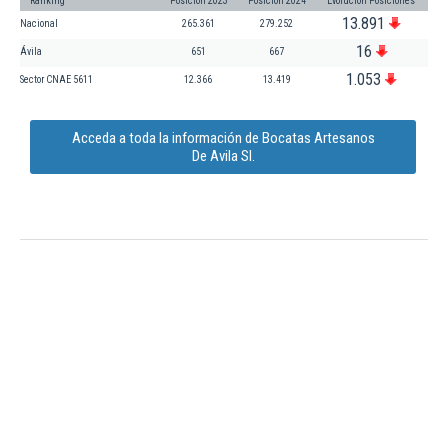
Ranking
Posición 2023
Posición 2024
Evolución Posiciones
13.891
Nacional
265.361
279.252
16
Ávila
651
667
1.053
Sector CNAE 5611
12.366
13.419
Acceda a toda la información de Bocatas Artesanos
De Avila Sl.