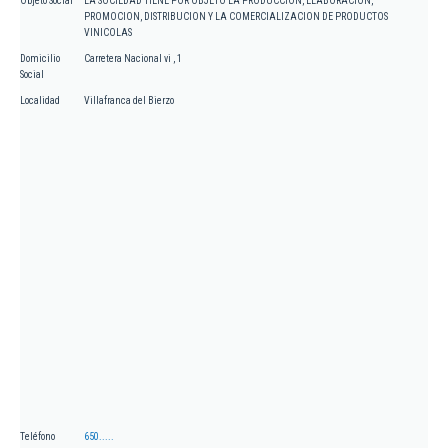
Objeto Social
LA SOCIEDAD TIENE POR OBJETO LA PRODUCCION, ELABORACION,
PROMOCION, DISTRIBUCION Y LA COMERCIALIZACION DE PRODUCTOS
VINICOLAS
Domicilio
Carretera Nacional vi , 1
Social
Localidad
Villafranca del Bierzo
Teléfono
650.....