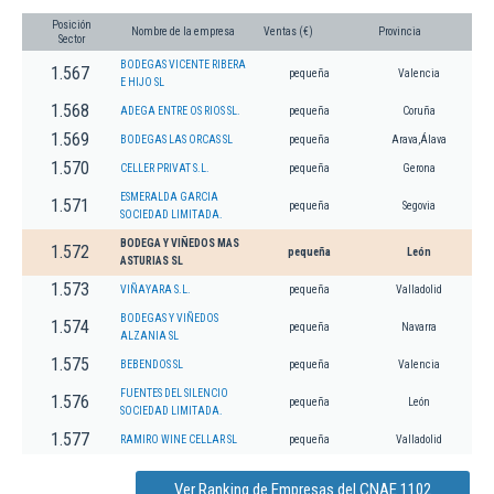
Posición
Nombre de la empresa
Ventas (€)
Provincia
Sector
BODEGAS VICENTE RIBERA
1.567
pequeña
Valencia
E HIJO SL
1.568
ADEGA ENTRE OS RIOS SL.
pequeña
Coruña
1.569
BODEGAS LAS ORCAS SL
pequeña
Arava,Álava
1.570
CELLER PRIVAT S.L.
pequeña
Gerona
ESMERALDA GARCIA
1.571
pequeña
Segovia
SOCIEDAD LIMITADA.
BODEGA Y VIÑEDOS MAS
1.572
pequeña
León
ASTURIAS SL
1.573
VIÑAYARA S.L.
pequeña
Valladolid
BODEGAS Y VIÑEDOS
1.574
pequeña
Navarra
ALZANIA SL
1.575
BEBENDOS SL
pequeña
Valencia
FUENTES DEL SILENCIO
1.576
pequeña
León
SOCIEDAD LIMITADA.
1.577
RAMIRO WINE CELLAR SL
pequeña
Valladolid
Ver Ranking de Empresas del CNAE 1102