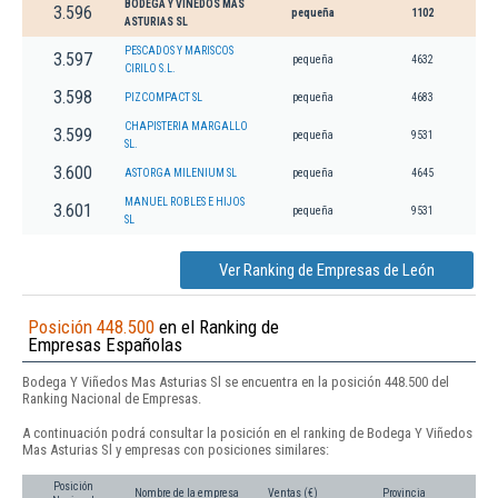
BODEGA Y VIÑEDOS MAS
3.596
pequeña
1102
ASTURIAS SL
PESCADOS Y MARISCOS
3.597
pequeña
4632
CIRILO S.L.
3.598
PIZCOMPACT SL
pequeña
4683
CHAPISTERIA MARGALLO
3.599
pequeña
9531
SL.
3.600
ASTORGA MILENIUM SL
pequeña
4645
MANUEL ROBLES E HIJOS
3.601
pequeña
9531
SL
Ver Ranking de Empresas de León
Posición 448.500
en el Ranking de
Empresas Españolas
Bodega Y Viñedos Mas Asturias Sl se encuentra en la posición 448.500 del
Ranking Nacional de Empresas.
A continuación podrá consultar la posición en el ranking de Bodega Y Viñedos
Mas Asturias Sl y empresas con posiciones similares:
Posición
Nombre de la empresa
Ventas (€)
Provincia