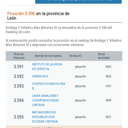
Posición 3.596
en la provincia de
León
Bodega Y Viñedos Mas Asturias Sl se encuentra en la posición 3.596 del
Ranking de León.
A continuación podrá consultar la posición en el ranking de Bodega Y Viñedos
Mas Asturias Sl y empresas con posiciones similares:
Posición
Sector
Nombre de la empresa
Ventas (€)
Provincia
Actividad
INSTITUTO DE LA VISION
3.591
pequeña
8622
DEL BIERZO SL
3.592
HERESGON SL
pequeña
4322
CONSTRUCCIONES HILOBA
3.593
pequeña
4101
SL.
LADER CANALONES Y
3.594
CUBIERTAS SOCIEDAD
pequeña
4399
LIMITADA.
RAP SAN SERVICIOS
3.595
INTEGRALES LEON
pequeña
4321
SOCIEDAD LIMITADA.