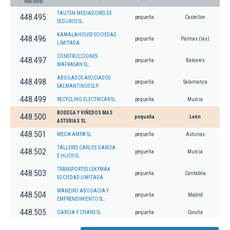
Nacional
TAUTEN MEDIADORES DE
448.495
pequeña
Castellon
SEGUROS SL.
KAMALAHOUSE SOCIEDAD
448.496
pequeña
Palmas (las)
LIMITADA.
CONSTRUCCIONES
448.497
pequeña
Baleares
MAFRASAN SL.
ABOGADOS ASOCIADOS
448.498
pequeña
Salamanca
SALMANTINOS SLP.
448.499
RECYCLING ELECTRICAR SL.
pequeña
Murcia
BODEGA Y VIÑEDOS MAS
448.500
pequeña
León
ASTURIAS SL
448.501
MEGA AMPA SL.
pequeña
Asturias
TALLERES CARLOS GARCIA
448.502
pequeña
Murcia
E HIJOS SL
TRANSPORTES LEKYMAK
448.503
pequeña
Cantabria
SOCIEDAD LIMITADA.
MANEIRO ABOGACIA Y
448.504
pequeña
Madrid
EMPRENDIMIENTO SL.
448.505
GARCIA Y CHANS SL
pequeña
Coruña