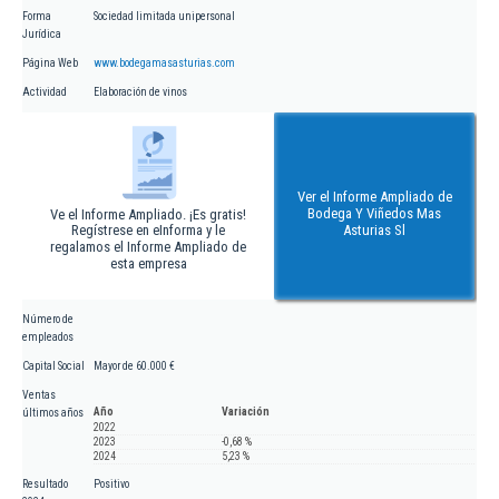
Forma
Sociedad limitada unipersonal
Jurídica
Página Web
www.bodegamasasturias.com
Actividad
Elaboración de vinos
Ver el Informe Ampliado de
Bodega Y Viñedos Mas
Ve el Informe Ampliado. ¡Es gratis!
Regístrese en eInforma y le
Asturias Sl
regalamos el Informe Ampliado de
esta empresa
Número de
empleados
Capital Social
Mayor de 60.000 €
Ventas
Año
Variación
últimos años
2022
2023
-0,68 %
2024
5,23 %
Resultado
Positivo