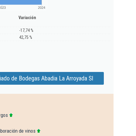
2023
2024
Variación
-17,74 %
42,75 %
iado de Bodegas Abadia La Arroyada Sl
rgos
aboración de vinos