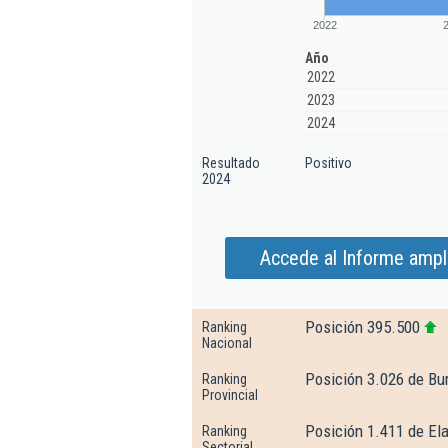
2022
Año
2022
2023
2024
Resultado
Positivo
2024
Accede al Informe ampl
Posición 395.500
Ranking
Nacional
Posición 3.026 de Bu
Ranking
Provincial
Posición 1.411 de El
Ranking
Sectorial