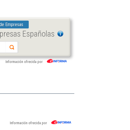
 de Empresas
mpresas Españolas
Información ofrecida por
Información ofrecida por