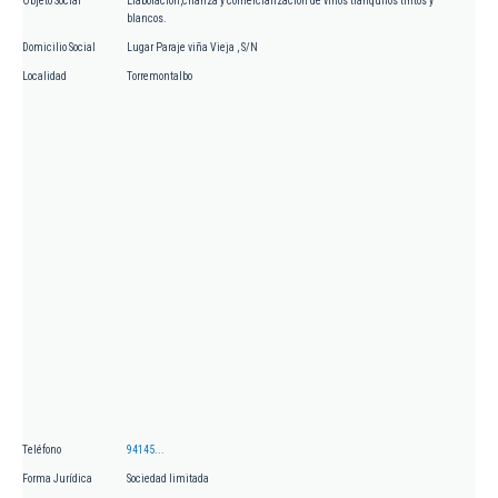
Objeto Social
Elaboración,crianza y comercialización de vinos tranquilos tintos y
blancos.
Domicilio Social
Lugar Paraje viña Vieja , S/N
Localidad
Torremontalbo
Teléfono
94145...
Forma Jurídica
Sociedad limitada