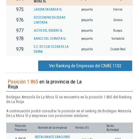
MORA SL
975
LADERA SAGRADA SL
pequeña
Orense
ECCOCIWINE SOCIEDAD
976
pequeña
Gerona
LIMITADA.
977
ALTOS DEL ENEBRO SL
pequeña
Burgos
978
BARCO DEL CORNETA SL
pequeña
Valladolid
S.C. DE C-LM COZAR DE LA
979
pequeña
Ciudad Real
SIERRA
Ver Ranking de Empresas del CNAE 1102
Posición 1.865
en la provincia de La
Rioja
Bodegas Amezola De La Mora Sl se encuentra en la posición 1.865 del Ranking
de La Rioja.
A continuación podrá consultar la posición en el ranking de Bodegas Amezola
De La Mora Sl y empresas con posiciones similares:
Posición
Sector
Nombre de la empresa
Ventas (€)
Provincia
Actividad
RESTAURANTE GRACURRIS