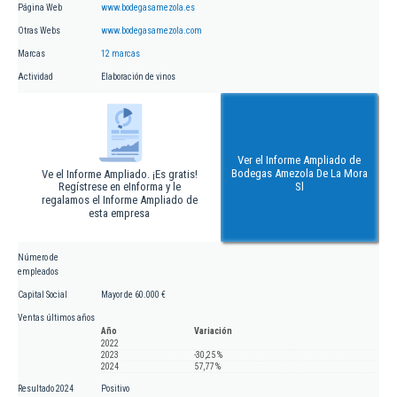
Página Web
www.bodegasamezola.es
Otras Webs
www.bodegasamezola.com
Marcas
12 marcas
Actividad
Elaboración de vinos
Ver el Informe Ampliado de
Bodegas Amezola De La Mora
Ve el Informe Ampliado. ¡Es gratis!
Regístrese en eInforma y le
Sl
regalamos el Informe Ampliado de
esta empresa
Número de
empleados
Capital Social
Mayor de 60.000 €
Ventas últimos años
Año
Variación
2022
2023
-30,25 %
2024
57,77 %
Resultado 2024
Positivo