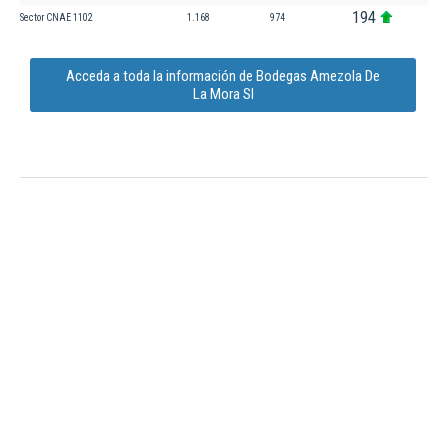
194
Sector CNAE 1102
1.168
974
Acceda a toda la información de Bodegas Amezola De
La Mora Sl