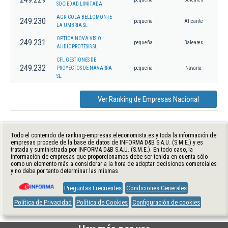
SOCIEDAD LIMITADA
AGRICOLA BELLOMONTE
249.230
pequeña
Alicante
LA UMBRIA SL
OPTICA NOVA VISIO I
249.231
pequeña
Baleares
AUDIOPROTESIS SL
CFL GESTIONES DE
249.232
PROYECTOS DE NAVARRA
pequeña
Navarra
SL.
Ver Ranking de Empresas Nacional
Todo el contenido de ranking-empresas.eleconomista.es y toda la información de
empresas procede de la base de datos de INFORMA D&B S.A.U. (S.M.E.) y es
tratada y suministrada por INFORMA D&B S.A.U. (S.M.E.). En todo caso, la
información de empresas que proporcionamos debe ser tenida en cuenta sólo
como un elemento más a considerar a la hora de adoptar decisiones comerciales
y no debe por tanto determinar las mismas.
Preguntas Frecuentes
Condiciones Generales
Política de Privacidad
Política de Cookies
Configuración de cookies