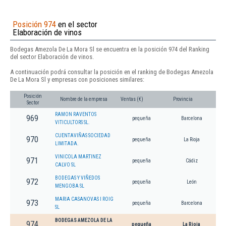
Posición 974
en el sector
Elaboración de vinos
Bodegas Amezola De La Mora Sl se encuentra en la posición 974 del Ranking
del sector Elaboración de vinos.
A continuación podrá consultar la posición en el ranking de Bodegas Amezola
De La Mora Sl y empresas con posiciones similares:
Posición
Nombre de la empresa
Ventas (€)
Provincia
Sector
RAMON RAVENTOS
969
pequeña
Barcelona
VITICULTORS SL.
CUENTAVIÑAS SOCIEDAD
970
pequeña
La Rioja
LIMITADA.
VINICOLA MARTINEZ
971
pequeña
Cádiz
CALVO SL
BODEGAS Y VIÑEDOS
972
pequeña
León
MENGOBA SL
MARIA CASANOVAS I ROIG
973
pequeña
Barcelona
SL
BODEGAS AMEZOLA DE LA
974
pequeña
La Rioja