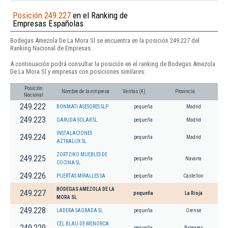
Posición 249.227
en el Ranking de
Empresas Españolas
Bodegas Amezola De La Mora Sl se encuentra en la posición 249.227 del
Ranking Nacional de Empresas.
A continuación podrá consultar la posición en el ranking de Bodegas Amezola
De La Mora Sl y empresas con posiciones similares:
Posición
Nombre de la empresa
Ventas (€)
Provincia
Nacional
249.222
BONMATI ASESORES SLP
pequeña
Madrid
249.223
GARUDA SOLAR SL.
pequeña
Madrid
INSTALACIONES
249.224
pequeña
Madrid
AZTRALUX SL.
ZORTZIKO MUEBLES DE
249.225
pequeña
Navarra
COCINA SL
249.226
PUERTAS MIRALLES SA
pequeña
Castellon
BODEGAS AMEZOLA DE LA
249.227
pequeña
La Rioja
MORA SL
249.228
LADERA SAGRADA SL
pequeña
Orense
CEL BLAU DE MENORCA
249.229
pequeña
Baleares