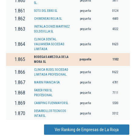
1.860
pequeña
5611
SL.
1.861
SOTO DEL EBRO SL
pequeña
0124
1.862
CHIMENEAS RIOJA SL
pequeña
4683
INSTALACIONES MARTINEZ
1.863
pequeña
4322
SOLDEVILLA SL
CLINICA DENTAL
1.864
VALVANERA SOCIEDAD
pequeña
8623
LIMITADA
BODEGAS AMEZOLA DE LA
1.865
pequeña
1102
MORA SL
CLINICA RUDEL SOCIEDAD
1.866
pequeña
8622
LIMITADA PROFESIONAL.
1.867
MARIN FRANCIA SA
pequeña
4781
FABER-1900 SL
1.868
pequeña
7111
PROFESIONAL
1.869
CAMPING FUENMAYOR SL
pequeña
5530
DESARROLLOS TECNICOS
1.870
pequeña
3312
INTAR SL.
Ver Ranking de Empresas de La Rioja