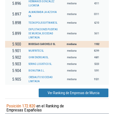
HERMANOS GONZALEZ
5.896
mediana
4311
LUCAS SA
ALMADRABA LA AZOHIA
5.897
mediana
0311
SA
5.898
TECNOPOLIS SOFTWARE SL
mediana
6210
EXPLOTACIONES PUERTAS
5.899
DE MURCIA, SOCIEDAD
mediana
5611
LIMITADA.
5.900
BODEGAS CARCHELO SL
mediana
1102
5.901
MURFRITEC SL
mediana
8299
5.902
GHM ENERGIAS SL.
mediana
4681
5.903
SERING LOGISTICO SL.
mediana
5320
5.904
BIONUTRA S.L.
mediana
1091
CRESIAUTO SOCIEDAD
5.905
mediana
9531
LIMITADA
Ver Ranking de Empresas de Murcia
Posición 172.820
en el Ranking de
Empresas Españolas