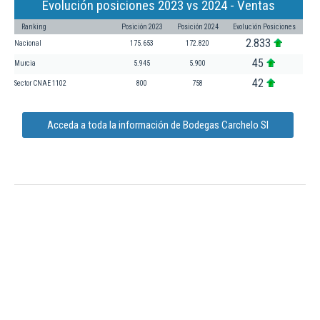
Evolución posiciones 2023 vs 2024 - Ventas
Ranking
Posición 2023
Posición 2024
Evolución Posiciones
2.833
Nacional
175.653
172.820
45
Murcia
5.945
5.900
42
Sector CNAE 1102
800
758
Acceda a toda la información de Bodegas Carchelo Sl