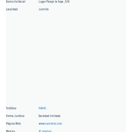
Domicilio Social
Lugar Paraje la hoya , S/N
Localidad
Jumilla
Teléfono
96843...
Forma Jurídica
Sociedad limitada
Página Web
www.carchelo.com
Marcas
41 marcas