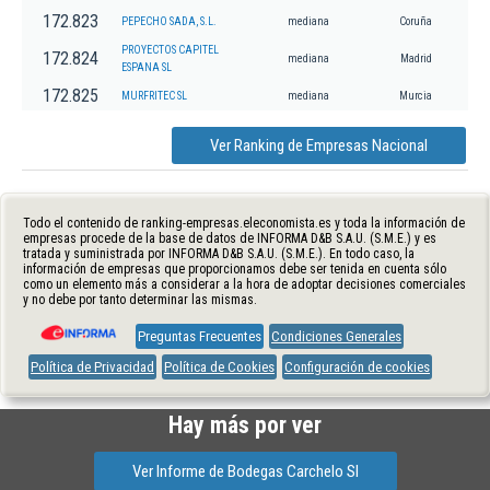
172.823
PEPECHO SADA, S.L.
mediana
Coruña
PROYECTOS CAPITEL
172.824
mediana
Madrid
ESPANA SL
172.825
MURFRITEC SL
mediana
Murcia
Ver Ranking de Empresas Nacional
Todo el contenido de ranking-empresas.eleconomista.es y toda la información de
empresas procede de la base de datos de INFORMA D&B S.A.U. (S.M.E.) y es
tratada y suministrada por INFORMA D&B S.A.U. (S.M.E.). En todo caso, la
información de empresas que proporcionamos debe ser tenida en cuenta sólo
como un elemento más a considerar a la hora de adoptar decisiones comerciales
y no debe por tanto determinar las mismas.
Preguntas Frecuentes
Condiciones Generales
Política de Privacidad
Política de Cookies
Configuración de cookies
Hay más por ver
Ver Informe de Bodegas Carchelo Sl