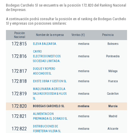
Bodegas Carchelo Sl se encuentra en la posición 172.820 del Ranking Nacional
de Empresas.
A continuación podrá consultar la posición en el ranking de Bodegas Carchelo
Sl y empresas con posiciones similares:
Posición
Nombre de la empresa
Ventas (€)
Provincia
Nacional
172.815
ELEVA BALEAR SA.
mediana
Baleares
CAYRO
172.816
ELECTRODOMESTICOS
mediana
Pontevedra
SOCIEDAD LIMITADA.
DUQUE Y ROPERO
172.817
mediana
Málaga
ASOCIADOS SL
172.818
EXISTE OBRA Y GESTION SL
mediana
Huesca
MAQUINARIA AGRICOLA
172.819
SALVADOR DOSDA & HIJOS
mediana
Castellon
SL
172.820
BODEGAS CARCHELO SL
mediana
Murcia
ALIMENTACION
172.821
mediana
Madrid
PREPARADA EL DORADO SL
DISTRIBUCIONES DE
172.822
mediana
Alicante
FERRETERIA VILERA SL