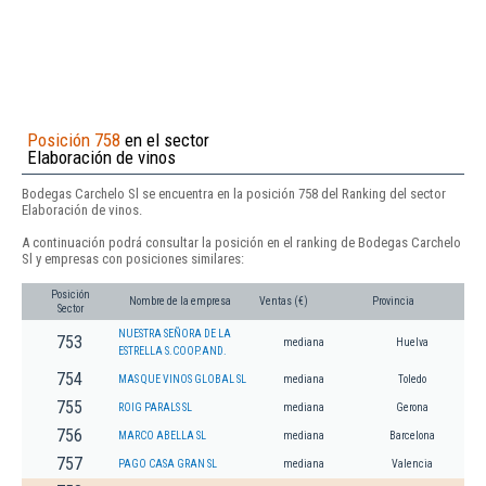
Posición 758
en el sector
Elaboración de vinos
Bodegas Carchelo Sl se encuentra en la posición 758 del Ranking del sector
Elaboración de vinos.
A continuación podrá consultar la posición en el ranking de Bodegas Carchelo
Sl y empresas con posiciones similares:
Posición
Nombre de la empresa
Ventas (€)
Provincia
Sector
NUESTRA SEÑORA DE LA
753
mediana
Huelva
ESTRELLA S.COOP.AND.
754
MAS QUE VINOS GLOBAL SL
mediana
Toledo
755
ROIG PARALS SL
mediana
Gerona
756
MARCO ABELLA SL
mediana
Barcelona
757
PAGO CASA GRAN SL
mediana
Valencia