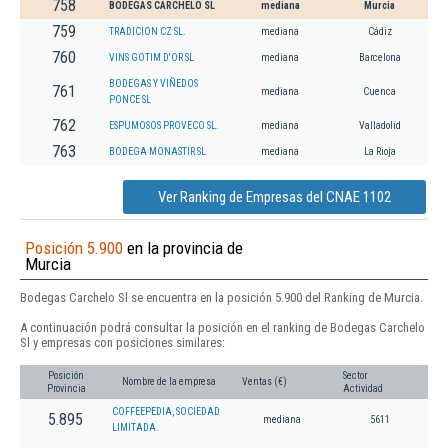
758
BODEGAS CARCHELO SL
mediana
Murcia
759
TRADICION CZ SL.
mediana
Cádiz
760
VINS GOTIM D'OR SL
mediana
Barcelona
BODEGAS Y VIÑEDOS
761
mediana
Cuenca
PONCE SL
762
ESPUMOSOS PROVECO SL.
mediana
Valladolid
763
BODEGA MONASTIR SL
mediana
La Rioja
Ver Ranking de Empresas del CNAE 1102
Posición 5.900
en la provincia de
Murcia
Bodegas Carchelo Sl se encuentra en la posición 5.900 del Ranking de Murcia.
A continuación podrá consultar la posición en el ranking de Bodegas Carchelo
Sl y empresas con posiciones similares:
Posición
Sector
Nombre de la empresa
Ventas (€)
Provincia
Actividad
COFFEEPEDIA, SOCIEDAD
5.895
mediana
5611
LIMITADA.