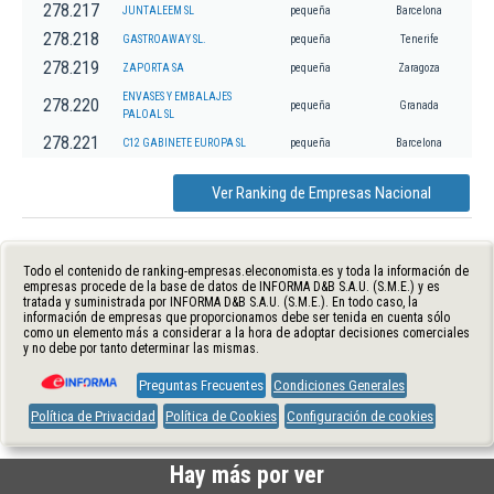
278.217
JUNTALEEM SL
pequeña
Barcelona
278.218
GASTROAWAY SL.
pequeña
Tenerife
278.219
ZAPORTA SA
pequeña
Zaragoza
ENVASES Y EMBALAJES
278.220
pequeña
Granada
PALOAL SL
278.221
C12 GABINETE EUROPA SL
pequeña
Barcelona
Ver Ranking de Empresas Nacional
Todo el contenido de ranking-empresas.eleconomista.es y toda la información de
empresas procede de la base de datos de INFORMA D&B S.A.U. (S.M.E.) y es
tratada y suministrada por INFORMA D&B S.A.U. (S.M.E.). En todo caso, la
información de empresas que proporcionamos debe ser tenida en cuenta sólo
como un elemento más a considerar a la hora de adoptar decisiones comerciales
y no debe por tanto determinar las mismas.
Preguntas Frecuentes
Condiciones Generales
Política de Privacidad
Política de Cookies
Configuración de cookies
Hay más por ver