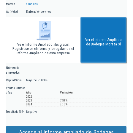
Marcas
8 marcas
Actividad
Elaboración de vinos
Ver el Informe Ampliado
de Bodegas Moraza Sl
Ve el Informe Ampliado. ¡Es gratis!
Regístrese en eInforma y le regalamos el
Informe Ampliado de esta empresa
Número de
empleados
Capital Social
Mayor de 60.000 €
Ventas últimos
Año
Variación
años
2022
2023
7,53 %
2024
8,36 %
Resultado 2024
Negativo
Accede al Informe ampliado de Bodegas