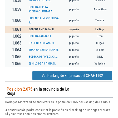
1.058
MASSANA NOYA SL
pequeña
Barcelona
BODEGAS URETA
1.059
pequeña
Arava,Álava
SOCIEDAD LIMITADA.
EUGENIO REVERON SIERRA
1.060
pequeña
Tenerife
SL
1.061
BODEGAS MORAZA SL
pequeña
La Rioja
1.062
BODEGAS ADRIA S.L.
pequeña
León
1.063
HACIENDA SOLANO SL
pequeña
Burgos
1.064
JUAN CARLOS SANCHA SL
pequeña
La Rioja
1.065
BODEGA DE FORLONG SL.
pequeña
Cádiz
1.066
EL HILO DE ARIADNA SL.
pequeña
Valladolid
Ver Ranking de Empresas del CNAE 1102
Posición 2.075
en la provincia de La
Rioja
Bodegas Moraza Sl se encuentra en la posición 2.075 del Ranking de La Rioja.
A continuación podrá consultar la posición en el ranking de Bodegas Moraza
Sl y empresas con posiciones similares: