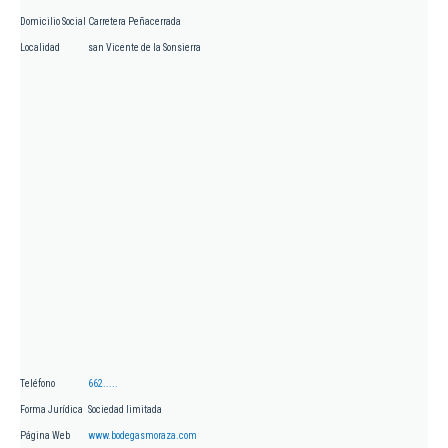
Domicilio Social
Carretera Peñacerrada
Localidad
san Vicente de la Sonsierra
Teléfono
662.....
Forma Jurídica
Sociedad limitada
Página Web
www.bodegasmoraza.com