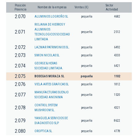
Posición
Sector
Nombre de la empresa
Ventas (€)
Provincia
Actividad
2.070
ALUMINIOS LOGROÑO SL
pequeña
4682
RIOJANA DE HIERROS Y
ALUMINIOS
2.071
pequeña
2512
TECNOLOGICOS SOCIEDAD
LIMITADA
2.072
LAZMAR PATRIMONIOS SL.
pequeña
6492
2.073
SIMON NICOLAS SL
pequeña
4333
GEORGE & HERAS
2.074
pequeña
6421
SOCIEDAD LIMITADA.
2.075
BODEGAS MORAZA SL
pequeña
1102
2.076
VIELA ARTES GRAFICAS SL
pequeña
1812
MANUFACTURAS SUENJO
2.077
pequeña
1520
SOCIEDAD ANONIMA
CONTROL SYSTEM
2.078
pequeña
4321
MUSHROOM SL.
YANGUELA SERVICIOS DE
2.079
pequeña
8622
DIAGNOSTICO SLP
2.080
OROPTICA SL
pequeña
4778