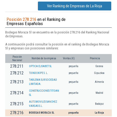
Ver Ranking de Empresas de La Rioja
Posición 278.216
en el Ranking de
Empresas Españolas
Bodegas Moraza Sl se encuentra en la posición 278.216 del Ranking Nacional
de Empresas.
A continuación podrá consultar la posición en el ranking de Bodegas Moraza
Sl y empresas con posiciones similares:
Posición
Nombre de la empresa
Ventas (€)
Provincia
Nacional
278.211
OPTICA ELISABET SL
pequeña
Gerona
278.212
TXINDOKIPE S. L.
pequeña
Gipuzkoa
TABLEMA SUR SOCIEDAD
278.213
pequeña
Almería
LIMITADA.
CONSTRUCCIONES TITOAN
278.214
pequeña
Madrid
SL
AUTOMOVILES SANCHEZ
278.215
pequeña
Badajoz
VARGAS S.L.
278.216
BODEGAS MORAZA SL
pequeña
La Rioja