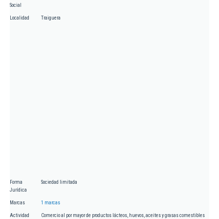
Social
Localidad
Traiguera
Forma
Sociedad limitada
Jurídica
Marcas
1 marcas
Actividad
Comercio al por mayor de productos lácteos, huevos, aceites y grasas comestibles