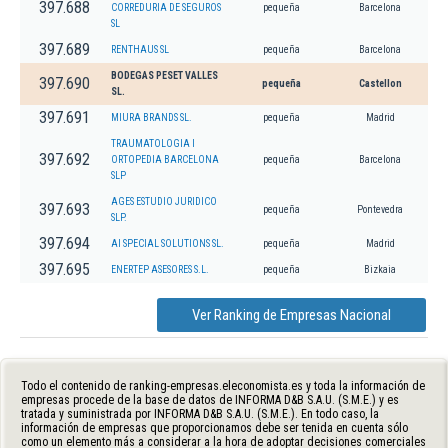
397.688
CORREDURIA DE SEGUROS
pequeña
Barcelona
SL
397.689
RENTHAUS SL
pequeña
Barcelona
BODEGAS PESET VALLES
397.690
pequeña
Castellon
SL.
397.691
MIURA BRANDS SL.
pequeña
Madrid
TRAUMATOLOGIA I
397.692
ORTOPEDIA BARCELONA
pequeña
Barcelona
SLP
AGES ESTUDIO JURIDICO
397.693
pequeña
Pontevedra
SLP.
397.694
AI SPECIAL SOLUTIONS SL.
pequeña
Madrid
397.695
ENERTEP ASESORES S.L.
pequeña
Bizkaia
Ver Ranking de Empresas Nacional
Todo el contenido de ranking-empresas.eleconomista.es y toda la información de
empresas procede de la base de datos de INFORMA D&B S.A.U. (S.M.E.) y es
tratada y suministrada por INFORMA D&B S.A.U. (S.M.E.). En todo caso, la
información de empresas que proporcionamos debe ser tenida en cuenta sólo
como un elemento más a considerar a la hora de adoptar decisiones comerciales