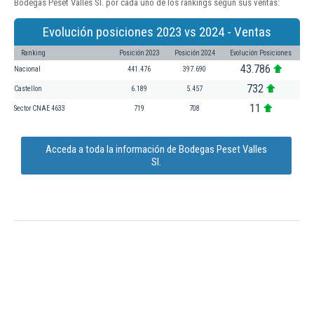
Bodegas Peset Valles Sl. por cada uno de los rankings según sus ventas:
Evolución posiciones 2023 vs 2024 - Ventas
Ranking
Posición 2023
Posición 2024
Evolución Posiciones
43.786
Nacional
441.476
397.690
732
Castellon
6.189
5.457
11
Sector CNAE 4633
719
708
Acceda a toda la información de Bodegas Peset Valles
Sl.