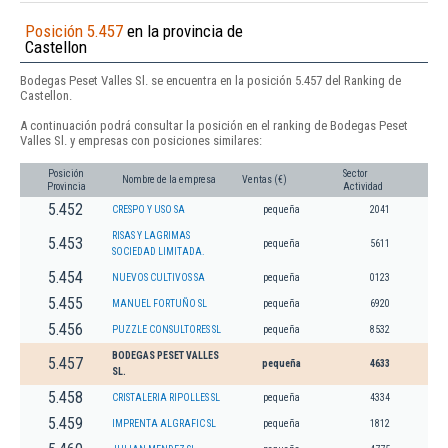
Posición 5.457
en la provincia de
Castellon
Bodegas Peset Valles Sl. se encuentra en la posición 5.457 del Ranking de
Castellon.
A continuación podrá consultar la posición en el ranking de Bodegas Peset
Valles Sl. y empresas con posiciones similares:
Posición
Sector
Nombre de la empresa
Ventas (€)
Provincia
Actividad
5.452
CRESPO Y USO SA
pequeña
2041
RISAS Y LAGRIMAS
5.453
pequeña
5611
SOCIEDAD LIMITADA.
5.454
NUEVOS CULTIVOS SA
pequeña
0123
5.455
MANUEL FORTUÑO SL
pequeña
6920
5.456
PUZZLE CONSULTORES SL
pequeña
8532
BODEGAS PESET VALLES
5.457
pequeña
4633
SL.
5.458
CRISTALERIA RIPOLLES SL
pequeña
4334
5.459
IMPRENTA ALGRAFIC SL
pequeña
1812