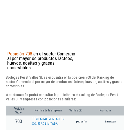
Posición 708
en el sector Comercio
al por mayor de productos lácteos,
huevos, aceites y grasas
comestibles
Bodegas Peset Valles Sl. se encuentra en la posición 708 del Ranking del
sector Comercio al por mayor de productos lácteos, huevos, aceites y grasas
comestibles.
A continuación podrá consultar la posición en el ranking de Bodegas Peset
Valles Sl. y empresas con posiciones similares:
Posición
Nombre de la empresa
Ventas (€)
Provincia
Sector
CORELAC ALIMENTACION
703
pequeña
Zaragoza
SOCIEDAD LIMITADA.