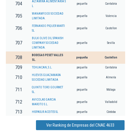
ALTAMIRA ALIMENTARIA S
704
pequeña
Cantabria
L
WANAMFOOD SOCIEDAD
705
pequeña
Valencia
LIMITADA.
FERNANDO PIQUER MARTI
706
pequeña
Castellon
SL
BULK OLIVE OIL SPANISH
707
COMPANY SOCIEDAD
pequeña
Sevilla
LIMITADA.
BODEGAS PESET VALLES
708
pequeña
Castellon
SL.
709
TEHUACAN, S.L.
pequeña
Cantabria
HUEVOS GUAZAMARA
710
pequeña
Almería
SOCIEDAD LIMITADA
QUINTO TORO GOURMET
711
pequeña
Málaga
SL.
AVICOLAS GARCIA
712
pequeña
Valladolid
MAROTO S.L.
713
HISPASUR ACEITES SL
pequeña
Córdoba
Ver Ranking de Empresas del CNAE 4633