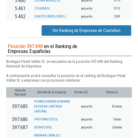
5.460
JULIAN MENDEZ SL.
pequeña
4775
5.461
COJAISA SL.
pequeña
0113
5.462
EUROTEC BERGLOWE S.L.
pequeña
2599
Ver Ranking de Empresas de Castellon
Posición 397.690
en el Ranking de
Empresas Españolas
Bodegas Peset Valles Sl. se encuentra en la posición 397.690 del Ranking
Nacional de Empresas.
A continuación podrá consultar la posición en el ranking de Bodegas Peset
Valles Sl. y empresas con posiciones similares:
Posición
Nombre de la empresa
Ventas (€)
Provincia
Nacional
HORMIGONERAS EUSKARRI
397.685
SOCIEDAD LIMITADA
pequeña
Bizkaia
LABORAL
397.686
PINTURAS TETE SL
pequeña
Toledo
397.687
ESCANZUR SL
pequeña
Córdoba
MASANA CASALEIZ