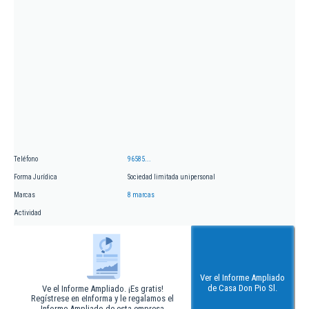
Teléfono
96585...
Forma Jurídica
Sociedad limitada unipersonal
Marcas
8 marcas
Actividad
Ver el Informe Ampliado
de Casa Don Pio Sl.
Ve el Informe Ampliado. ¡Es gratis!
Regístrese en eInforma y le regalamos el
Informe Ampliado de esta empresa