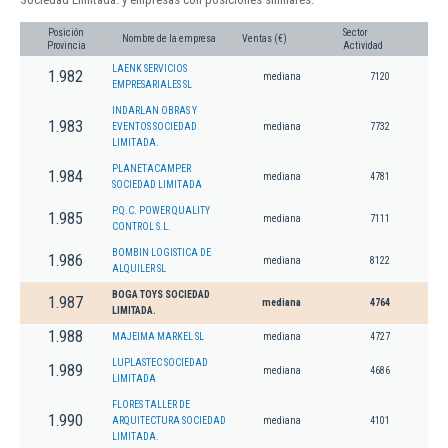
Posición
Sector
Nombre de la empresa
Ventas (€)
Provincia
Actividad
LAENK SERVICIOS
1.982
mediana
7120
EMPRESARIALES SL
INDARLAN OBRAS Y
1.983
EVENTOS SOCIEDAD
mediana
7732
LIMITADA.
PLANETACAMPER
1.984
mediana
4781
SOCIEDAD LIMITADA
P.Q.C. POWER QUALITY
1.985
mediana
7111
CONTROL S.L.
BOMBIN LOGISTICA DE
1.986
mediana
8122
ALQUILER SL
BOGA TOYS SOCIEDAD
1.987
mediana
4764
LIMITADA.
1.988
MAJEIMA MARKEL SL
mediana
4727
LUPLASTEC SOCIEDAD
1.989
mediana
4686
LIMITADA
FLORES TALLER DE
1.990
ARQUITECTURA SOCIEDAD
mediana
4101
LIMITADA.