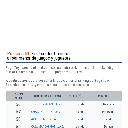
Posición 61
en el sector Comercio
al por menor de juegos y juguetes
Boga Toys Sociedad Limitada. se encuentra en la posición 61 del Ranking del
sector Comercio al por menor de juegos y juguetes.
A continuación podrá consultar la posición en el ranking de Boga Toys
Sociedad Limitada. y empresas con posiciones similares:
Posición
Nombre de la empresa
Ventas (€)
Provincia
Sector
56
JUGUETERIAS ANDEREZ SL
grande
Palencia
57
CHACON JUGUETTOS SL
grande
Pontevedra
58
AGUSTIN MESTRE SA
grande
Lérida
59
CASA MARCOS MORILLA SL
grande
Málaga