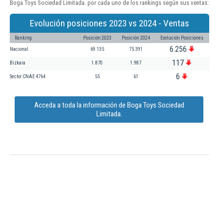
Boga Toys Sociedad Limitada. por cada uno de los rankings según sus ventas:
Evolución posiciones 2023 vs 2024 - Ventas
Ranking
Posición 2023
Posición 2024
Evolución Posiciones
6.256
Nacional
69.135
75.391
117
Bizkaia
1.870
1.987
6
Sector CNAE 4764
55
61
Acceda a toda la información de Boga Toys Sociedad
Limitada.