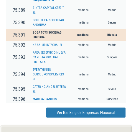
MAQUINARIA SA
ZINTRA CAPITAL CREDIT
75.389
mediana
Madrid
SL.
GOLF DE PALS SOCIEDAD
75.390
mediana
Gerona
ANONIMA.
BOGA TOYS SOCIEDAD
75.391
mediana
Bizkaia
LIMITADA.
75.392
KA SALUD INTEGRAL SL.
mediana
Madrid
AREA DE SERVICIO NUEVA
75.393
CARTUJA SOCIEDAD
mediana
Zaragoza
LIMITADA.
EVERYTHINNG
75.394
OUTSOURCING SERVICES
mediana
Madrid
SL.
CATERING ANGEL UTRERA
75.395
mediana
Sevilla
SL.
75.396
MADERAS SANCO SL
mediana
Barcelona
Ver Ranking de Empresas Nacional