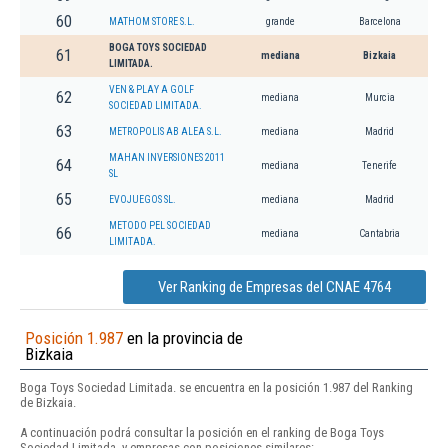
60
MATHOM STORE S.L.
grande
Barcelona
BOGA TOYS SOCIEDAD
61
mediana
Bizkaia
LIMITADA.
VEN & PLAY A GOLF
62
mediana
Murcia
SOCIEDAD LIMITADA.
63
METROPOLIS AB ALEA S.L.
mediana
Madrid
MAHAN INVERSIONES 2011
64
mediana
Tenerife
SL
65
EVOJUEGOS SL.
mediana
Madrid
METODO PEL SOCIEDAD
66
mediana
Cantabria
LIMITADA.
Ver Ranking de Empresas del CNAE 4764
Posición 1.987
en la provincia de
Bizkaia
Boga Toys Sociedad Limitada. se encuentra en la posición 1.987 del Ranking
de Bizkaia.
A continuación podrá consultar la posición en el ranking de Boga Toys
Sociedad Limitada. y empresas con posiciones similares: