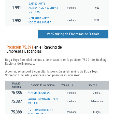
GASTRONORTE
1.991
ALIMENTACION SOCIEDAD
mediana
1022
LIMITADA.
METRANSIT NORTE
1.992
mediana
5221
SOCIEDAD LIMITADA.
Ver Ranking de Empresas de Bizkaia
Posición 75.391
en el Ranking de
Empresas Españolas
Boga Toys Sociedad Limitada. se encuentra en la posición 75.391 del Ranking
Nacional de Empresas.
A continuación podrá consultar la posición en el ranking de Boga Toys
Sociedad Limitada. y empresas con posiciones similares:
Posición
Nombre de la empresa
Ventas (€)
Provincia
Nacional
75.386
VIATGES FENALS SA
mediana
Gerona
AGROALIMENTARIA JESUS
75.387
mediana
Salamanca
VALLE SL.
TMP CONSTRUCCION DE
75.388
mediana
Burgos