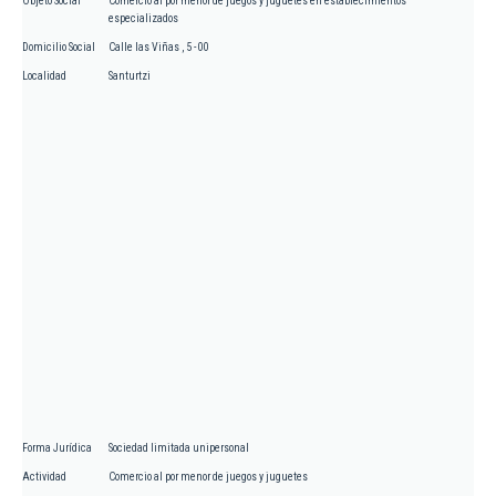
Objeto Social
Comercio al por menor de juegos y juguetes en establecimientos
especializados
Domicilio Social
Calle las Viñas , 5 - 00
Localidad
Santurtzi
Forma Jurídica
Sociedad limitada unipersonal
Actividad
Comercio al por menor de juegos y juguetes