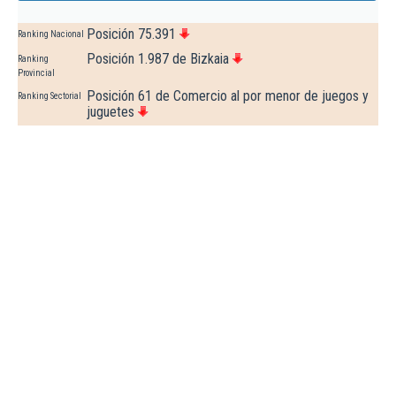
Posición 75.391
Ranking Nacional
Posición 1.987 de Bizkaia
Ranking
Provincial
Posición 61 de Comercio al por menor de juegos y
Ranking Sectorial
juguetes