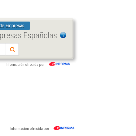
 de Empresas
mpresas Españolas
Información ofrecida por
Información ofrecida por