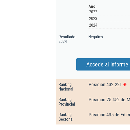
Año
2022
2023
2024
Resultado
Negativo
2024
Accede al Informe
Posición 432.221
Ranking
Nacional
Posición 75.452 de M
Ranking
Provincial
Posición 435 de Edici
Ranking
Sectorial