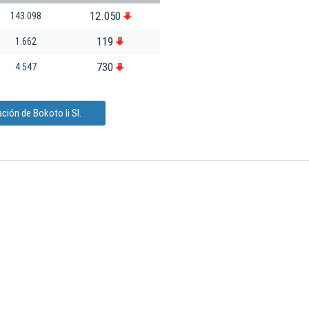
12.050
143.098
119
1.662
730
4.547
ción de Bokoto Ii Sl.