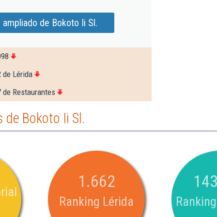
 ampliado de Bokoto Ii Sl.
098
 de Lérida
7 de Restaurantes
de Bokoto Ii Sl.
1.662
143
rial
Ranking Lérida
Ranking