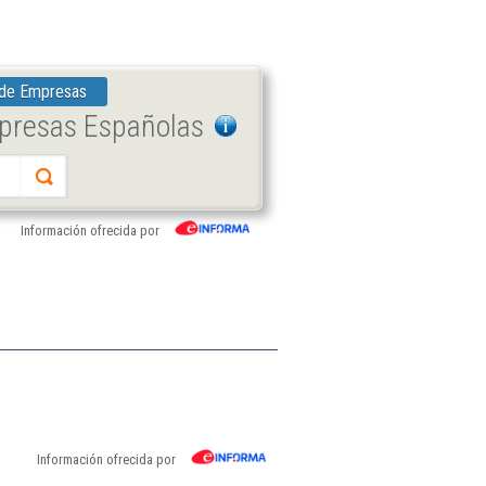
 de Empresas
mpresas Españolas
Información ofrecida por
Información ofrecida por