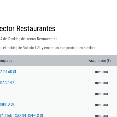
ector Restaurantes
547 del Ranking del sector Restaurantes.
n el ranking de Bokoto Ii Sl. y empresas con posiciones similares:
 empresa
Facturación (€)
A PILAR SL
mediana
URACION SL.
mediana
L
mediana
RBELLA SL
mediana
STAURANT CASTELLDEFELS SL.
mediana