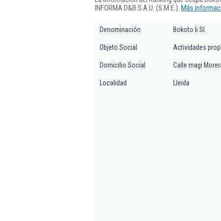
INFORMA D&B S.A.U. (S.M.E.).
Más informaci
Denominación
Bokoto Ii Sl.
Objeto Social
Actividades propi
Domicilio Social
Calle magi Morera
Localidad
Lleida