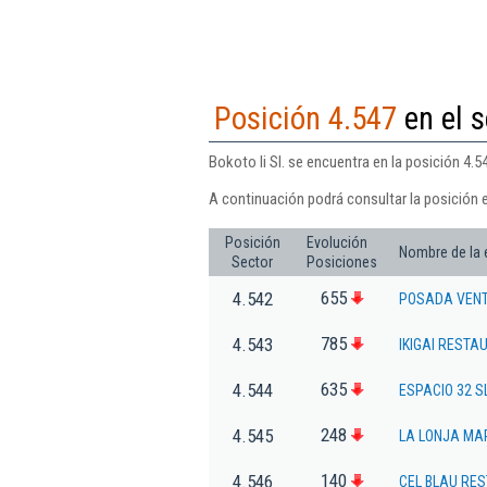
Posición 4.547
en el s
Bokoto Ii Sl. se encuentra en la posición 4.
A continuación podrá consultar la posición e
Posición
Evolución
Nombre de la
Sector
Posiciones
655
4.542
POSADA VENT
785
4.543
IKIGAI RESTA
635
4.544
ESPACIO 32 S
248
4.545
LA LONJA MA
140
4.546
CEL BLAU RE