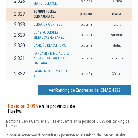
2.326
pequeña
Cuenca
MANCHUELA SLL
BOMBIN HUELVA
2.327
pequeña
Huelva
CERRAJERIA SL.
2.328
CERRAJERIA ORTIZ SL
pequeña
Cádiz
CONSTRUCCIONES
2.329
pequeña
Barcelona
METALICAS FERGAR S.L.
2.330
CARREÑO KEY CENTER SL.
pequeña
Madrid
TANCAMENTS METAL. LICS
2.331
ALCAMETALL SOCIEDAD
pequeña
Tarragona
LIMITADA.
PAVIMENTOS DE MADERA
2.332
pequeña
Cáceres
ARIES SL.
Ver Ranking de Empresas del CNAE 4332
Posición 3.095
en la provincia de
Huelva
Bombin Huelva Cerrajeria Sl. se encuentra en la posición 3.095 del Ranking de
Huelva.
A continuación podrá consultar la posición en el ranking de Bombin Huelva