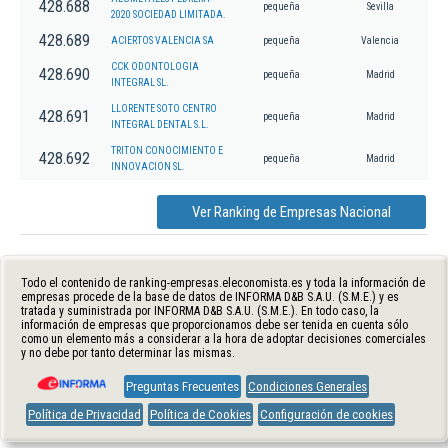
428.688
pequeña
Sevilla
2020 SOCIEDAD LIMITADA.
428.689
ACIERTOS VALENCIA SA
pequeña
Valencia
CCK ODONTOLOGIA
428.690
pequeña
Madrid
INTEGRAL SL.
LLORENTE SOTO CENTRO
428.691
pequeña
Madrid
INTEGRAL DENTAL S.L.
TRITON CONOCIMIENTO E
428.692
pequeña
Madrid
INNOVACION SL.
Ver Ranking de Empresas Nacional
Todo el contenido de ranking-empresas.eleconomista.es y toda la información de
empresas procede de la base de datos de INFORMA D&B S.A.U. (S.M.E.) y es
tratada y suministrada por INFORMA D&B S.A.U. (S.M.E.). En todo caso, la
información de empresas que proporcionamos debe ser tenida en cuenta sólo
como un elemento más a considerar a la hora de adoptar decisiones comerciales
y no debe por tanto determinar las mismas.
Preguntas Frecuentes
Condiciones Generales
Política de Privacidad
Política de Cookies
Configuración de cookies