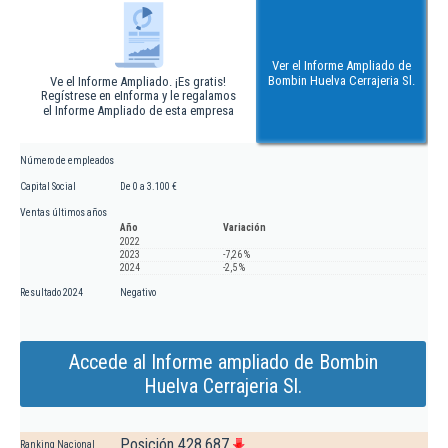
Ver el Informe Ampliado de
Bombin Huelva Cerrajeria Sl.
Ve el Informe Ampliado. ¡Es gratis!
Regístrese en eInforma y le regalamos
el Informe Ampliado de esta empresa
Número de empleados
Capital Social
De 0 a 3.100 €
Ventas últimos años
Año
Variación
2022
2023
-7,26 %
2024
-2,5 %
Resultado 2024
Negativo
Accede al Informe ampliado de Bombin
Huelva Cerrajeria Sl.
Posición 428.687
Ranking Nacional