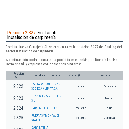
Posición 2.327
en el sector
Instalación de carpintería
Bombin Huelva Cerrajeria Sl. se encuentra en la posición 2.327 del Ranking del
sector Instalación de carpintería.
A continuación podrá consultar la posición en el ranking de Bombin Huelva
Cerrajeria Sl. y empresas con posiciones similares:
Posición
Nombre de la empresa
Ventas (€)
Provincia
Sector
EALBA SAE SOLUTIONS
2.322
pequeña
Pontevedra
SOCIEDAD LIMITADA.
EBANISTERIA MIGUELEZ
2.323
pequeña
Madrid
S.L.
2.324
CARPINTERIA JOPE SL
pequeña
Teruel
PUERTAS Y MONTAJES
2.325
pequeña
Zaragoza
VIAL SL
CARPINTERIA