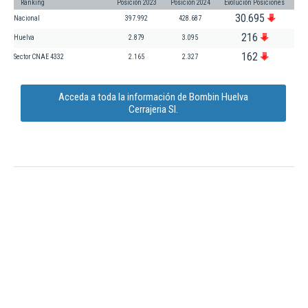
Ranking
Posición 2023
Posición 2024
Evolución Posiciones
30.695
Nacional
397.992
428.687
216
Huelva
2.879
3.095
162
Sector CNAE 4332
2.165
2.327
Acceda a toda la información de Bombin Huelva
Cerrajeria Sl.