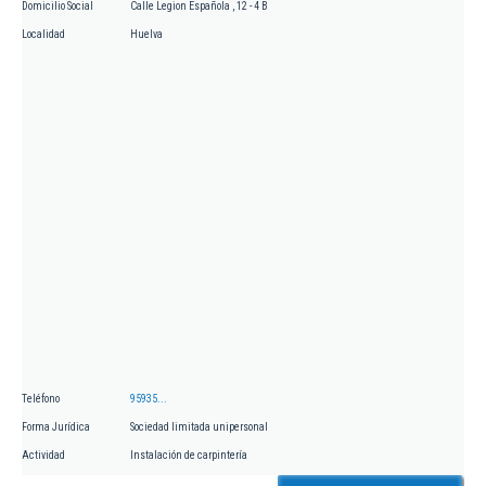
Domicilio Social
Calle Legion Española , 12 - 4 B
Localidad
Huelva
Teléfono
95935...
Forma Jurídica
Sociedad limitada unipersonal
Actividad
Instalación de carpintería