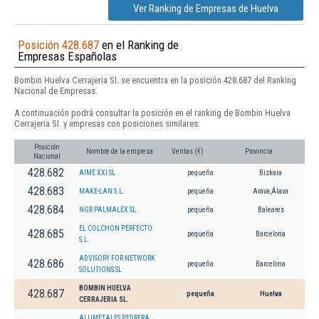
Ver Ranking de Empresas de Huelva
Posición 428.687
en el Ranking de
Empresas Españolas
Bombin Huelva Cerrajeria Sl. se encuentra en la posición 428.687 del Ranking
Nacional de Empresas.
A continuación podrá consultar la posición en el ranking de Bombin Huelva
Cerrajeria Sl. y empresas con posiciones similares:
Posición
Nombre de la empresa
Ventas (€)
Provincia
Nacional
428.682
AIME XXI SL
pequeña
Bizkaia
428.683
MAKE-LAN S.L.
pequeña
Arava,Álava
428.684
NGR PALMALEX SL.
pequeña
Baleares
EL COLCHON PERFECTO
428.685
pequeña
Barcelona
S.L.
ADVISORY FOR NETWORK
428.686
pequeña
Barcelona
SOLUTIONS SL
BOMBIN HUELVA
428.687
pequeña
Huelva
CERRAJERIA SL.
ALUMETALES PEDRERA