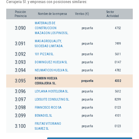
Cerrajeria Sl. y empresas con posiciones similares:
Posición
Sector
Nombre de la empresa
Ventas (€)
Provincia
Actividad
MATERIALES DE
3.090
CONSTRUCCION
pequeña
4752
MAZAGON LOS PINOS SL.
MAS AGROQUALITY,
3.091
pequeña
7499
SOCIEDAD LIMITADA.
3.092
101 PIZZAS SL.
pequeña
5611
3.093
DOMINGUEZ HUELVA SL
pequeña
0147
3.094
NEUMATICOS HUELVA SL.
pequeña
4782
BOMBIN HUELVA
3.095
pequeña
4332
CERRAJERIA SL.
3.096
LEYLANA HOSTELERIA SL.
pequeña
5612
3.097
LEXSUITE CONSULTING SL.
pequeña
8299
3.098
FRANCISCO RICO SA
pequeña
0123
3.099
BEMADIEL SL
pequeña
4101
FRUTAS VITORIANO
3.100
pequeña
0123
SUAREZ SL