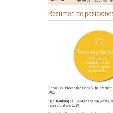
de otras máquinas her
Resumen de posiciones 
22
Ranking Secto
CNAE 2841:
Fabricación de
maquinaria para
el conform...
Bonak Coil Processing Lines Sl. ha obtenido 
2023.
En el
Ranking de Gipuzkoa
según ventas, l
respecto al año 2023.