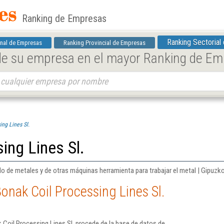
Ranking de Empresas
Ranking Sectorial
nal de Empresas
Ranking Provincial de Empresas
 de su empresa en el mayor Ranking de E
ng Lines Sl.
ing Lines Sl.
o de metales y de otras máquinas herramienta para trabajar el metal | Gipuzk
onak Coil Processing Lines Sl.
Coil Processing Lines Sl. procede de la base de datos de