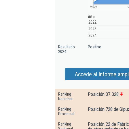
2022
Año
2022
2023
2024
Resultado
Positivo
2024
Accede al Informe ampli
Posición 37.328
Ranking
Nacional
Posición 728 de Gipu
Ranking
Provincial
Posición 22 de Fabri
Ranking
Sectorial