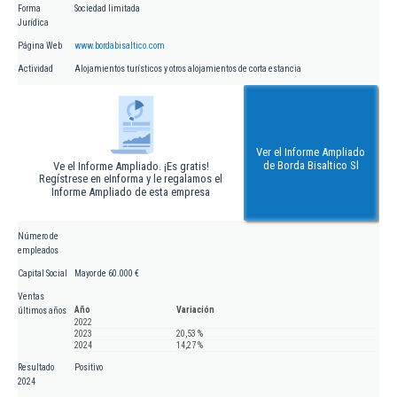
Forma
Sociedad limitada
Jurídica
Página Web
www.bordabisaltico.com
Actividad
Alojamientos turísticos y otros alojamientos de corta estancia
Ver el Informe Ampliado
de Borda Bisaltico Sl
Ve el Informe Ampliado. ¡Es gratis!
Regístrese en eInforma y le regalamos el
Informe Ampliado de esta empresa
Número de
empleados
Capital Social
Mayor de 60.000 €
Ventas
Año
Variación
últimos años
2022
2023
20,53 %
2024
14,27 %
Resultado
Positivo
2024