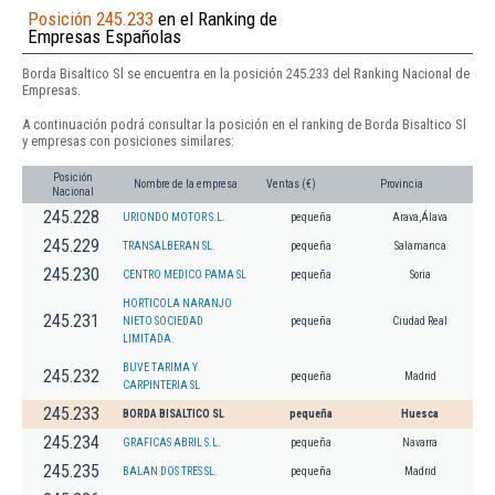
Posición 245.233
en el Ranking de
Empresas Españolas
Borda Bisaltico Sl se encuentra en la posición 245.233 del Ranking Nacional de
Empresas.
A continuación podrá consultar la posición en el ranking de Borda Bisaltico Sl
y empresas con posiciones similares:
Posición
Nombre de la empresa
Ventas (€)
Provincia
Nacional
245.228
URIONDO MOTOR S.L.
pequeña
Arava,Álava
245.229
TRANSALBERAN SL.
pequeña
Salamanca
245.230
CENTRO MEDICO PAMA SL
pequeña
Soria
HORTICOLA NARANJO
245.231
NIETO SOCIEDAD
pequeña
Ciudad Real
LIMITADA.
BUVE TARIMA Y
245.232
pequeña
Madrid
CARPINTERIA SL
245.233
BORDA BISALTICO SL
pequeña
Huesca
245.234
GRAFICAS ABRIL S.L.
pequeña
Navarra
245.235
BALAN DOS TRES SL.
pequeña
Madrid