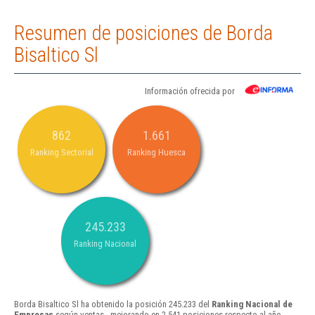
Resumen de posiciones de Borda
Bisaltico Sl
Información ofrecida por
862
1.661
Ranking Sectorial
Ranking Huesca
245.233
Ranking Nacional
Borda Bisaltico Sl ha obtenido la posición 245.233 del
Ranking Nacional de
Empresas
según ventas , mejorando en 2.541 posiciones respecto al año