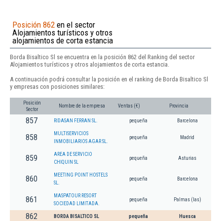
Posición 862
en el sector
Alojamientos turísticos y otros
alojamientos de corta estancia
Borda Bisaltico Sl se encuentra en la posición 862 del Ranking del sector
Alojamientos turísticos y otros alojamientos de corta estancia.
A continuación podrá consultar la posición en el ranking de Borda Bisaltico Sl
y empresas con posiciones similares:
Posición
Nombre de la empresa
Ventas (€)
Provincia
Sector
857
RIDASAN FERRAN SL.
pequeña
Barcelona
MULTISERVICIOS
858
pequeña
Madrid
INMOBILIARIOS AGAR SL.
AREA DE SERVICIO
859
pequeña
Asturias
CHIQUIN SL
MEETING POINT HOSTELS
860
pequeña
Barcelona
SL.
MASPATOUR RESORT
861
pequeña
Palmas (las)
SOCIEDAD LIMITADA.
862
BORDA BISALTICO SL
pequeña
Huesca