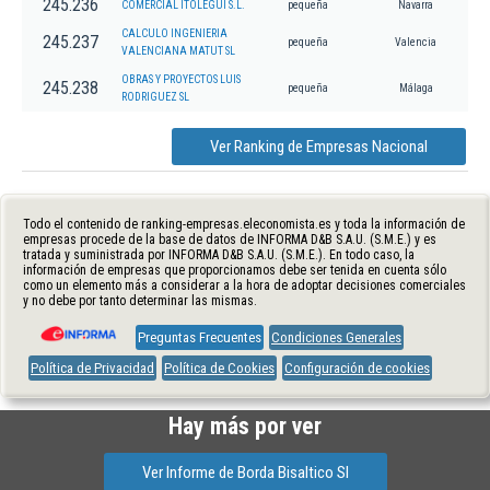
245.236
COMERCIAL ITOLEGUI S.L.
pequeña
Navarra
CALCULO INGENIERIA
245.237
pequeña
Valencia
VALENCIANA MATUT SL
OBRAS Y PROYECTOS LUIS
245.238
pequeña
Málaga
RODRIGUEZ SL
Ver Ranking de Empresas Nacional
Todo el contenido de ranking-empresas.eleconomista.es y toda la información de
empresas procede de la base de datos de INFORMA D&B S.A.U. (S.M.E.) y es
tratada y suministrada por INFORMA D&B S.A.U. (S.M.E.). En todo caso, la
información de empresas que proporcionamos debe ser tenida en cuenta sólo
como un elemento más a considerar a la hora de adoptar decisiones comerciales
y no debe por tanto determinar las mismas.
Preguntas Frecuentes
Condiciones Generales
Política de Privacidad
Política de Cookies
Configuración de cookies
Hay más por ver
Ver Informe de Borda Bisaltico Sl