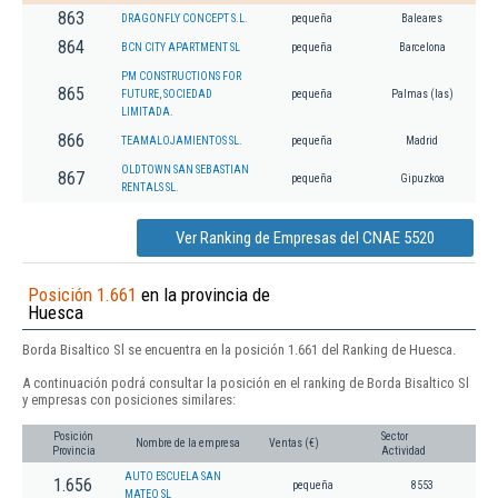
863
DRAGONFLY CONCEPT S.L.
pequeña
Baleares
864
BCN CITY APARTMENT SL
pequeña
Barcelona
PM CONSTRUCTIONS FOR
865
FUTURE, SOCIEDAD
pequeña
Palmas (las)
LIMITADA.
866
TEAMALOJAMIENTOS SL.
pequeña
Madrid
OLDTOWN SAN SEBASTIAN
867
pequeña
Gipuzkoa
RENTALS SL.
Ver Ranking de Empresas del CNAE 5520
Posición 1.661
en la provincia de
Huesca
Borda Bisaltico Sl se encuentra en la posición 1.661 del Ranking de Huesca.
A continuación podrá consultar la posición en el ranking de Borda Bisaltico Sl
y empresas con posiciones similares:
Posición
Sector
Nombre de la empresa
Ventas (€)
Provincia
Actividad
AUTO ESCUELA SAN
1.656
pequeña
8553
MATEO SL