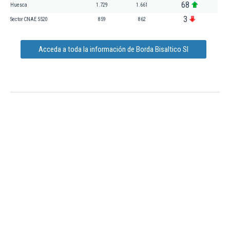
68
Huesca
1.729
1.661
3
Sector CNAE 5520
859
862
Acceda a toda la información de Borda Bisaltico Sl