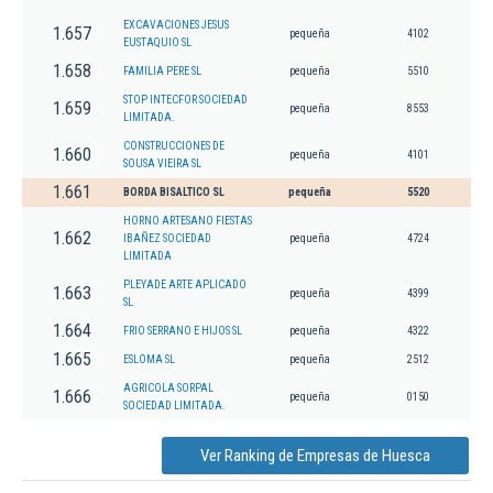
EXCAVACIONES JESUS
1.657
pequeña
4102
EUSTAQUIO SL
1.658
FAMILIA PERE SL
pequeña
5510
STOP INTECFOR SOCIEDAD
1.659
pequeña
8553
LIMITADA.
CONSTRUCCIONES DE
1.660
pequeña
4101
SOUSA VIEIRA SL
1.661
BORDA BISALTICO SL
pequeña
5520
HORNO ARTESANO FIESTAS
1.662
IBAÑEZ SOCIEDAD
pequeña
4724
LIMITADA
PLEYADE ARTE APLICADO
1.663
pequeña
4399
SL
1.664
FRIO SERRANO E HIJOS SL
pequeña
4322
1.665
ESLOMA SL
pequeña
2512
AGRICOLA SORPAL
1.666
pequeña
0150
SOCIEDAD LIMITADA.
Ver Ranking de Empresas de Huesca