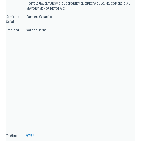
HOSTELERIA, EL TURISMO, EL DEPORTE Y EL ESPECTACULO. - EL COMERCIO AL
MAYOR Y MENOR DE TODA C
Domicilio
Carretera Gabardito
Social
Localidad
Valle de Hecho
Teléfono
97434...