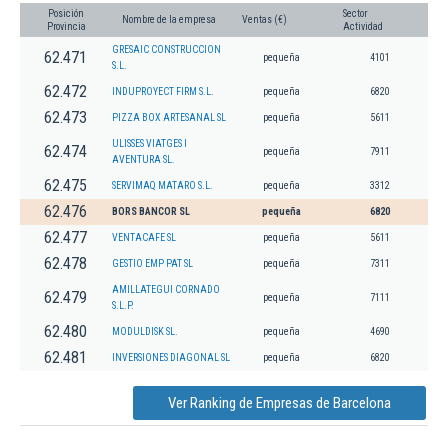
Posición
Sector
Nombre de la empresa
Ventas (€)
Provincia
Actividad
GRESAIC CONSTRUCCION
62.471
pequeña
4101
S.L.
62.472
INDUPROYECT FIRM S.L.
pequeña
6820
62.473
PIZZA BOX ARTESANAL SL
pequeña
5611
ULISSES VIATGES I
62.474
pequeña
7911
AVENTURA SL.
62.475
SERVIMAQ MATARO S.L.
pequeña
3312
62.476
BORS BANCOR SL
pequeña
6820
62.477
VENTACAFE SL
pequeña
5611
62.478
GESTIO EMP PAT SL
pequeña
7311
AMILLATEGUI CORNADO
62.479
pequeña
7111
S.L.P.
62.480
MODULDISK SL.
pequeña
4690
62.481
INVERSIONES DIAGONAL SL
pequeña
6820
Ver Ranking de Empresas de Barcelona