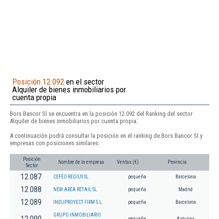
Posición 12.092
en el sector
Alquiler de bienes inmobiliarios por
cuenta propia
Bors Bancor Sl se encuentra en la posición 12.092 del Ranking del sector
Alquiler de bienes inmobiliarios por cuenta propia.
A continuación podrá consultar la posición en el ranking de Bors Bancor Sl y
empresas con posiciones similares:
Posición
Nombre de la empresa
Ventas (€)
Provincia
Sector
12.087
CEFEO REGIUS SL
pequeña
Barcelona
12.088
NEW AREA RETAIL SL.
pequeña
Madrid
12.089
INDUPROYECT FIRM S.L.
pequeña
Barcelona
GRUPO INMOBILIARIO
12.090
pequeña
Asturias