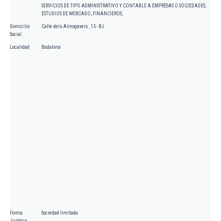
SERVICIOS DE TIPO ADMINISTRATIVO Y CONTABLE A EMPRESAS O SOCIEDADES,
ESTUDIOS DE MERCADO, FINANCIEROS,
Domicilio
Calle dels Almogavers , 15 - BJ
Social
Localidad
Badalona
Forma
Sociedad limitada
Jurídica