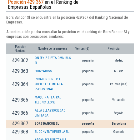
Posición 429.367
en el Ranking de
Empresas Españolas
Bors Bancor Sl se encuentra en la posición 429.367 del Ranking Nacional de
Empresas.
A continuación podrá consultar la posición en el ranking de Bors Bancor Sl y
empresas con posiciones similares:
Posición
Nombre de la empresa
Ventas (€)
Provincia
Nacional
ON SEKIZ FIESTA OMNIBUS
429.362
pequeña
Madrid
SL.
429.363
HUNYADES SL
pequeña
Murcia
INCAB INGENIERIA
429.364
SOCIEDAD LIMITADA
pequeña
Palmas (las)
PROFESIONAL.
MAQUINA TEATRAL
429.365
pequeña
Valladolid
TELONCILLO SL
ALLA ELLAS SOCIEDAD
429.366
pequeña
Segovia
LIMITADA.
429.367
BORS BANCOR SL
pequeña
Barcelona
429.368
EL CONVENTOPUEBLA SL.
pequeña
Granada
ARRANEGI EKINTZAILE