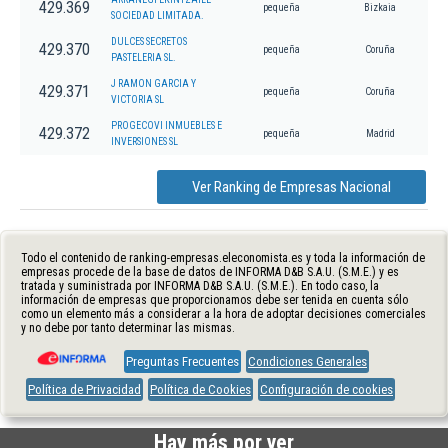
429.369
pequeña
Bizkaia
SOCIEDAD LIMITADA.
DULCES SECRETOS
429.370
pequeña
Coruña
PASTELERIA SL.
J RAMON GARCIA Y
429.371
pequeña
Coruña
VICTORIA SL
PROGECOVI INMUEBLES E
429.372
pequeña
Madrid
INVERSIONES SL
Ver Ranking de Empresas Nacional
Todo el contenido de ranking-empresas.eleconomista.es y toda la información de
empresas procede de la base de datos de INFORMA D&B S.A.U. (S.M.E.) y es
tratada y suministrada por INFORMA D&B S.A.U. (S.M.E.). En todo caso, la
información de empresas que proporcionamos debe ser tenida en cuenta sólo
como un elemento más a considerar a la hora de adoptar decisiones comerciales
y no debe por tanto determinar las mismas.
Preguntas Frecuentes
Condiciones Generales
Política de Privacidad
Política de Cookies
Configuración de cookies
Hay más por ver