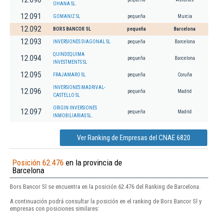
OHANA SL.
12.091
GOMANIZ SL
pequeña
Murcia
12.092
BORS BANCOR SL
pequeña
Barcelona
12.093
INVERSIONES DIAGONAL SL
pequeña
Barcelona
QUINDEQUIMA
12.094
pequeña
Barcelona
INVESTMENTS SL
12.095
FRAJAMARO SL
pequeña
Coruña
INVERSIONES MADRIVAL-
12.096
pequeña
Madrid
CASTELLO SL
ORIGIN INVERSIONES
12.097
pequeña
Madrid
INMOBILIARIAS SL.
Ver Ranking de Empresas del CNAE 6820
Posición 62.476
en la provincia de
Barcelona
Bors Bancor Sl se encuentra en la posición 62.476 del Ranking de Barcelona.
A continuación podrá consultar la posición en el ranking de Bors Bancor Sl y
empresas con posiciones similares: