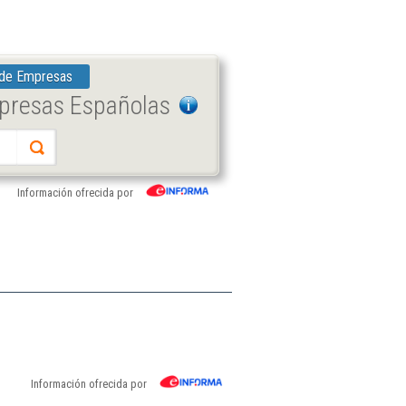
 de Empresas
mpresas Españolas
Información ofrecida por
Información ofrecida por