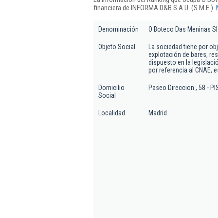
financiera de INFORMA D&B S.A.U. (S.M.E.).
Denominación
O Boteco Das Meninas Sl
Objeto Social
La sociedad tiene por obj
explotación de bares, res
dispuesto en la legislaci
por referencia al CNAE, es
Domicilio
Paseo Direccion , 58 - PI
Social
Localidad
Madrid