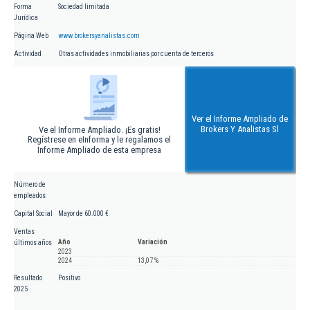
Forma
Sociedad limitada
Jurídica
Página Web
www.brokersyanalistas.com
Actividad
Otras actividades inmobiliarias por cuenta de terceros
Ver el Informe Ampliado de
Brokers Y Analistas Sl
Ve el Informe Ampliado. ¡Es gratis!
Regístrese en eInforma y le regalamos el
Informe Ampliado de esta empresa
Número de
empleados
Capital Social
Mayor de 60.000 €
Ventas
Año
Variación
últimos años
2023
2024
13,07 %
Resultado
Positivo
2025