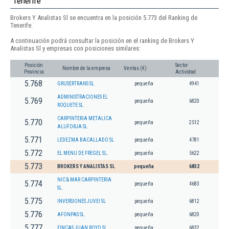
Tenerife
Brokers Y Analistas Sl se encuentra en la posición 5.773 del Ranking de
Tenerife.
A continuación podrá consultar la posición en el ranking de Brokers Y
Analistas Sl y empresas con posiciones similares:
Posición
Sector
Nombre de la empresa
Ventas (€)
Provincia
Actividad
5.768
GRUSERTRANS SL
pequeña
4941
ADMINISTRACIONES EL
5.769
pequeña
6820
ROQUETE SL
CARPINTERIA METALICA
5.770
pequeña
2512
ALUFORJA SL
5.771
LEDEZMA BACALLADO SL
pequeña
4781
5.772
EL MENU DE FREGEL SL.
pequeña
5622
5.773
BROKERS Y ANALISTAS SL
pequeña
6832
NIC & MAR CARPINTERIA
5.774
pequeña
4683
SL.
5.775
INVERSIONES JUVEI SL
pequeña
6812
5.776
AFONPAS SL
pequeña
6820
5.777
FINCAS JUAN ROYO SL.
pequeña
6832