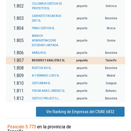
COLUMBUS GESTION DE
1.802
pequeña
Valencia
PROYECTOS SL
GABINETE FINCAS RIUS
1.803
pequeña
Barcelona
2001 SL
1.804
PRAXI GESTION SL
pequeña
Murcia
MANICH
1.805
ADMINISTRACIONS
pequeña
Gerona
SOCIEDAD LIMITADA.
1.806
ARASLIN SL
pequeña
Barcelona
1.807
BROKERS Y ANALISTAS SL
pequeña
Tenerife
1.808
RUSITON XXI SL.
pequeña
Barcelona
1.809
A F SERRANO LOBO SL
pequeña
Madrid
1.810
GESTURBAN SL
pequeña
Zaragoza
1.811
FINCAS ANXO JIMENEZ SL.
pequeña
Baleares
1.812
GESTICO PROJECT S.L.
pequeña
Barcelona
Ver Ranking de Empresas del CNAE 6832
Posición 5.773
en la provincia de