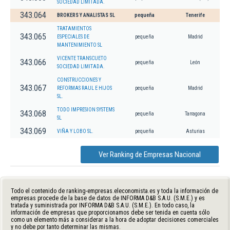
SOCIEDAD LIMITADA.
343.064
BROKERS Y ANALISTAS SL
pequeña
Tenerife
TRATAMIENTOS
343.065
ESPECIALES DE
pequeña
Madrid
MANTENIMIENTO SL
VICENTE TRANSCUETO
343.066
pequeña
León
SOCIEDAD LIMITADA.
CONSTRUCCIONES Y
343.067
REFORMAS RAUL E HIJOS
pequeña
Madrid
SL.
TODO IMPRESION SYSTEMS
343.068
pequeña
Tarragona
SL
343.069
VIÑA Y LOBO SL.
pequeña
Asturias
Ver Ranking de Empresas Nacional
Todo el contenido de ranking-empresas.eleconomista.es y toda la información de
empresas procede de la base de datos de INFORMA D&B S.A.U. (S.M.E.) y es
tratada y suministrada por INFORMA D&B S.A.U. (S.M.E.). En todo caso, la
información de empresas que proporcionamos debe ser tenida en cuenta sólo
como un elemento más a considerar a la hora de adoptar decisiones comerciales
y no debe por tanto determinar las mismas.