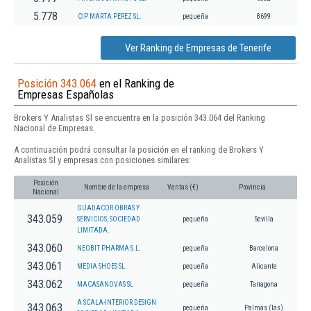
5.778
CIP MARTA PEREZ SL.
pequeña
8699
Ver Ranking de Empresas de Tenerife
Posición 343.064
en el Ranking de
Empresas Españolas
Brokers Y Analistas Sl se encuentra en la posición 343.064 del Ranking
Nacional de Empresas.
A continuación podrá consultar la posición en el ranking de Brokers Y
Analistas Sl y empresas con posiciones similares:
Posición
Nombre de la empresa
Ventas (€)
Provincia
Nacional
GUADACOR OBRAS Y
343.059
SERVICIOS, SOCIEDAD
pequeña
Sevilla
LIMITADA.
343.060
NEOBIT PHARMA S.L.
pequeña
Barcelona
343.061
MEDIA SHOES SL.
pequeña
Alicante
343.062
MACASANOVAS SL
pequeña
Tarragona
A SCALA-INTERIOR DESIGN
343.063
pequeña
Palmas (las)