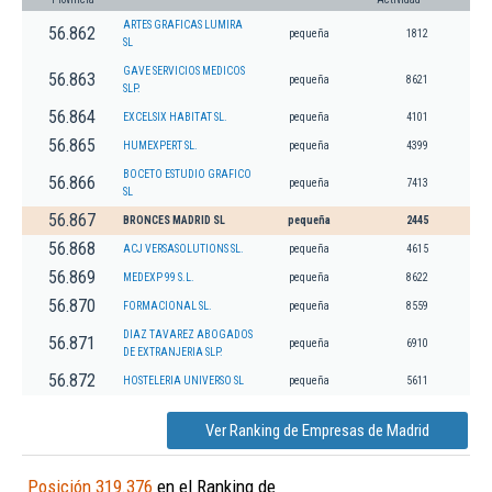
ARTES GRAFICAS LUMIRA
56.862
pequeña
1812
SL
GAVE SERVICIOS MEDICOS
56.863
pequeña
8621
SLP.
56.864
EXCELSIX HABITAT SL.
pequeña
4101
56.865
HUMEXPERT SL.
pequeña
4399
BOCETO ESTUDIO GRAFICO
56.866
pequeña
7413
SL
56.867
BRONCES MADRID SL
pequeña
2445
56.868
ACJ VERSASOLUTIONS SL.
pequeña
4615
56.869
MEDEXP 99 S.L.
pequeña
8622
56.870
FORMACIONAL SL.
pequeña
8559
DIAZ TAVAREZ ABOGADOS
56.871
pequeña
6910
DE EXTRANJERIA SLP.
56.872
HOSTELERIA UNIVERSO SL
pequeña
5611
Ver Ranking de Empresas de Madrid
Posición 319.376
en el Ranking de