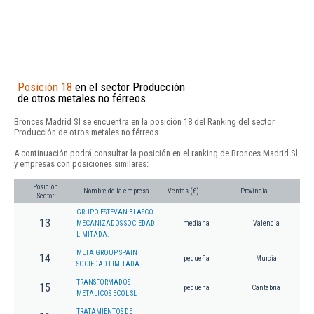
Posición 18
en el sector Producción
de otros metales no férreos
Bronces Madrid Sl se encuentra en la posición 18 del Ranking del sector
Producción de otros metales no férreos.
A continuación podrá consultar la posición en el ranking de Bronces Madrid Sl
y empresas con posiciones similares:
Posición
Nombre de la empresa
Ventas (€)
Provincia
Sector
GRUPO ESTEVAN BLASCO
13
MECANIZADOS SOCIEDAD
mediana
Valencia
LIMITADA.
META GROUP SPAIN
14
pequeña
Murcia
SOCIEDAD LIMITADA.
TRANSFORMADOS
15
pequeña
Cantabria
METALICOS ECOL SL
TRATAMIENTOS DE