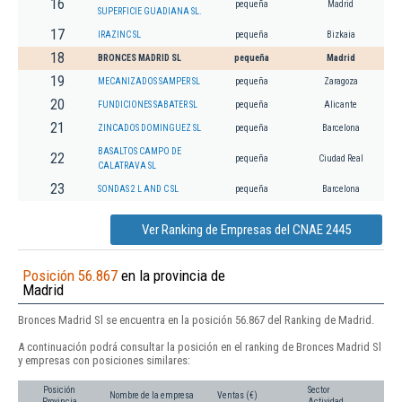
16
pequeña
Madrid
SUPERFICIE GUADIANA SL.
17
IRAZINC SL
pequeña
Bizkaia
18
BRONCES MADRID SL
pequeña
Madrid
19
MECANIZADOS SAMPER SL
pequeña
Zaragoza
20
FUNDICIONES SABATER SL
pequeña
Alicante
21
ZINCADOS DOMINGUEZ SL
pequeña
Barcelona
BASALTOS CAMPO DE
22
pequeña
Ciudad Real
CALATRAVA SL
23
SONDAS 2 L AND C SL
pequeña
Barcelona
Ver Ranking de Empresas del CNAE 2445
Posición 56.867
en la provincia de
Madrid
Bronces Madrid Sl se encuentra en la posición 56.867 del Ranking de Madrid.
A continuación podrá consultar la posición en el ranking de Bronces Madrid Sl
y empresas con posiciones similares:
Posición
Sector
Nombre de la empresa
Ventas (€)
Provincia
Actividad