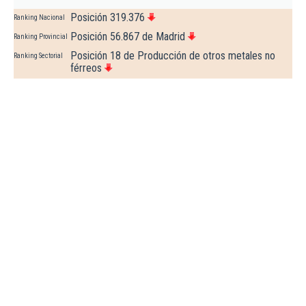
Posición 319.376
Ranking Nacional
Posición 56.867 de Madrid
Ranking Provincial
Posición 18 de Producción de otros metales no
Ranking Sectorial
férreos