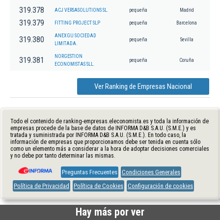
319.378
ACJ VERSASOLUTIONS SL.
pequeña
Madrid
319.379
FITTING PROJECT SLP
pequeña
Barcelona
ANEXGU SOCIEDAD
319.380
pequeña
Sevilla
LIMITADA.
NORGESTION
319.381
pequeña
Coruña
ECONOMISTAS SLL.
Ver Ranking de Empresas Nacional
Todo el contenido de ranking-empresas.eleconomista.es y toda la información de
empresas procede de la base de datos de INFORMA D&B S.A.U. (S.M.E.) y es
tratada y suministrada por INFORMA D&B S.A.U. (S.M.E.). En todo caso, la
información de empresas que proporcionamos debe ser tenida en cuenta sólo
como un elemento más a considerar a la hora de adoptar decisiones comerciales
y no debe por tanto determinar las mismas.
Preguntas Frecuentes
Condiciones Generales
Política de Privacidad
Política de Cookies
Configuración de cookies
Hay más por ver