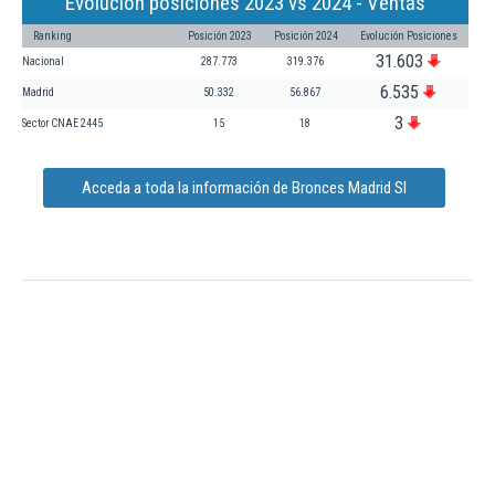
Evolución posiciones 2023 vs 2024 - Ventas
Ranking
Posición 2023
Posición 2024
Evolución Posiciones
31.603
Nacional
287.773
319.376
6.535
Madrid
50.332
56.867
3
Sector CNAE 2445
15
18
Acceda a toda la información de Bronces Madrid Sl