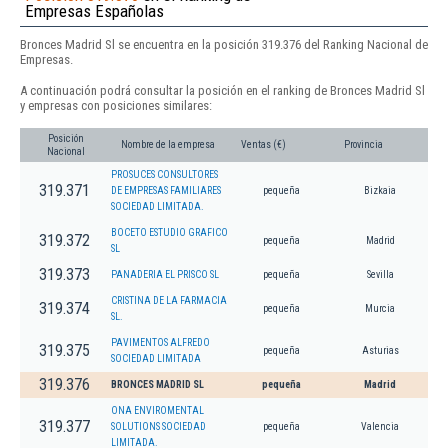
Empresas Españolas
Bronces Madrid Sl se encuentra en la posición 319.376 del Ranking Nacional de
Empresas.
A continuación podrá consultar la posición en el ranking de Bronces Madrid Sl
y empresas con posiciones similares:
Posición
Nombre de la empresa
Ventas (€)
Provincia
Nacional
PROSUCES CONSULTORES
319.371
DE EMPRESAS FAMILIARES
pequeña
Bizkaia
SOCIEDAD LIMITADA.
BOCETO ESTUDIO GRAFICO
319.372
pequeña
Madrid
SL
319.373
PANADERIA EL PRISCO SL
pequeña
Sevilla
CRISTINA DE LA FARMACIA
319.374
pequeña
Murcia
SL.
PAVIMENTOS ALFREDO
319.375
pequeña
Asturias
SOCIEDAD LIMITADA
319.376
BRONCES MADRID SL
pequeña
Madrid
ONA ENVIROMENTAL
319.377
SOLUTIONS SOCIEDAD
pequeña
Valencia
LIMITADA.