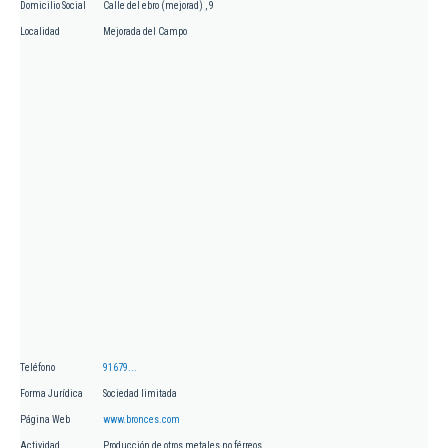
Domicilio Social
Calle del ebro (mejorad) , 9
Localidad
Mejorada del Campo
Teléfono
91679...
Forma Jurídica
Sociedad limitada
Página Web
www.bronces.com
Actividad
Producción de otros metales no férreos