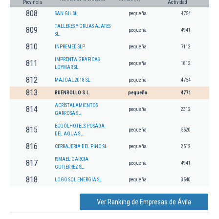
Provincia
Actividad
808
SAN GIL SL
pequeña
4754
TALLERES Y GRUAS AJATES
809
pequeña
4941
SL.
810
INPREMED SLP
pequeña
7112
IMPRENTA GRAFICAS
811
pequeña
1812
LOYMAR SL.
812
MAJOAL 2018 SL.
pequeña
4754
813
BUENROLLO S.L.
pequeña
4771
ACRISTALAMIENTOS
814
pequeña
2312
GARROSA SL
ECOOLHOTELS POSADA
815
pequeña
5520
DEL AGUA SL.
816
CERRAJERIA DEL PINO SL
pequeña
2512
ISMAEL GARCIA
817
pequeña
4941
GUTIERREZ SL.
818
LOGO SOL ENERGIA SL
pequeña
3540
Ver Ranking de Empresas de Ávila