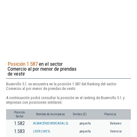
Posición 1.587
en el sector
Comercio al por menor de prendas
de vestir
Buenrollo S.l. se encuentra en la posición 1.587 del Ranking del sector
Comercio al por menor de prendas de vestir.
A continuación podrá consultar la posición en el ranking de Buenrollo S.l. y
empresas con posiciones similares:
Posición
Nombre de la empresa
Ventas (€)
Provincia
Sector
1.582
ALMACENES MERCADAL SL
pequeña
Baleares
1.583
LIDER LINE SL
pequeña
Valencia