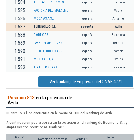
1.584
TUIT FASHION HOME SL
pequeña
Barcelona
1.585
FACTORIA DECIMAL SLNE.
pequeña
Madrid
1.586
MODA ASIA SL.
pequeña
Alicante
1.587
BUENROLLO S.L.
pequeña
Ávila
1.588
R ORTIGA SL
pequeña
Barcelona
1.589
FASHION MEDICINE SL.
pequeña
Tenerife
1.590
BUHO TENDENCIAS SL
pequeña
Zamora
1.591
MONIKATEX, S.L.
pequeña
Coruña
1.592
TEXTIL TRESOR S A
pequeña
Barcelona
Ver Ranking de Empresas del CNAE 4771
Posición 813
en la provincia de
Ávila
Buenrollo S.l. se encuentra en la posición 813 del Ranking de Ávila.
A continuación podrá consultar la posición en el ranking de Buenrollo S.l. y
empresas con posiciones similares:
Posición
Sector
Nombre de la empresa
Ventas (€)