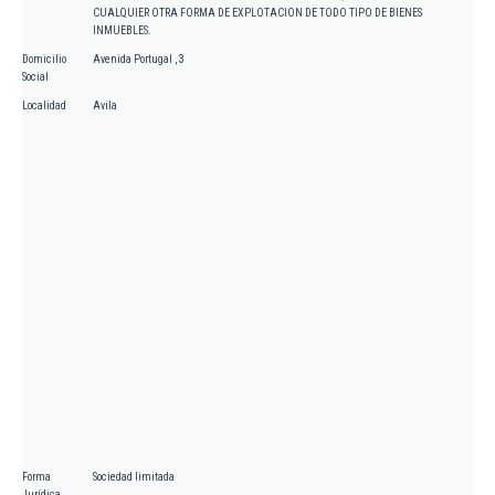
CUALQUIER OTRA FORMA DE EXPLOTACION DE TODO TIPO DE BIENES
INMUEBLES.
Domicilio
Avenida Portugal , 3
Social
Localidad
Avila
Forma
Sociedad limitada
Jurídica