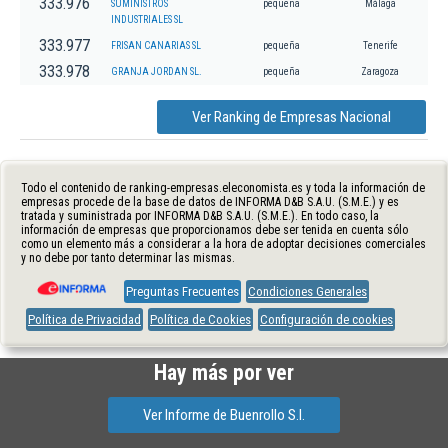
333.976
SUMINISTROS
pequeña
Málaga
INDUSTRIALES SL
333.977
FRISAN CANARIAS SL
pequeña
Tenerife
333.978
GRANJA JORDAN SL.
pequeña
Zaragoza
Ver Ranking de Empresas Nacional
Todo el contenido de ranking-empresas.eleconomista.es y toda la información de
empresas procede de la base de datos de INFORMA D&B S.A.U. (S.M.E.) y es
tratada y suministrada por INFORMA D&B S.A.U. (S.M.E.). En todo caso, la
información de empresas que proporcionamos debe ser tenida en cuenta sólo
como un elemento más a considerar a la hora de adoptar decisiones comerciales
y no debe por tanto determinar las mismas.
Preguntas Frecuentes
Condiciones Generales
Política de Privacidad
Política de Cookies
Configuración de cookies
Hay más por ver
Ver Informe de Buenrollo S.l.