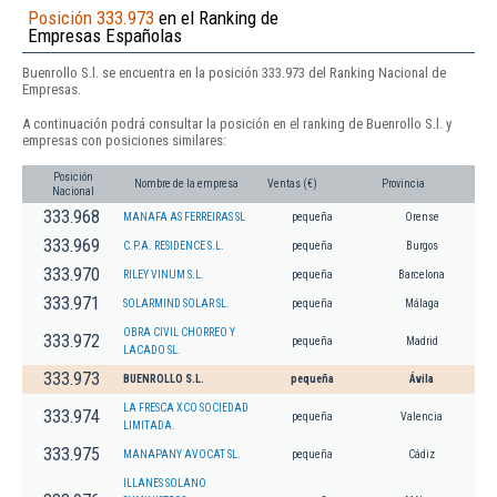
Posición 333.973
en el Ranking de
Empresas Españolas
Buenrollo S.l. se encuentra en la posición 333.973 del Ranking Nacional de
Empresas.
A continuación podrá consultar la posición en el ranking de Buenrollo S.l. y
empresas con posiciones similares:
Posición
Nombre de la empresa
Ventas (€)
Provincia
Nacional
333.968
MANAFA AS FERREIRAS SL
pequeña
Orense
333.969
C.P.A. RESIDENCE S.L.
pequeña
Burgos
333.970
RILEY VINUM S.L.
pequeña
Barcelona
333.971
SOLARMIND SOLAR SL.
pequeña
Málaga
OBRA CIVIL CHORREO Y
333.972
pequeña
Madrid
LACADO SL.
333.973
BUENROLLO S.L.
pequeña
Ávila
LA FRESCA XCO SOCIEDAD
333.974
pequeña
Valencia
LIMITADA.
333.975
MANAPANY AVOCAT SL.
pequeña
Cádiz
ILLANES SOLANO