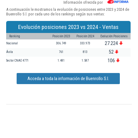
Información ofrecida por
A continuación le mostramos la evolución de posiciones entre 2023 y 2024 de
Buenrollo S.l. por cada uno de los rankings según sus ventas:
Evolución posiciones 2023 vs 2024 - Ventas
Ranking
Posición 2023
Posición 2024
Evolución Posiciones
27.224
Nacional
306.749
333.973
52
Ávila
761
813
106
Sector CNAE 4771
1.481
1.587
Acceda a toda la información de Buenrollo S.l.