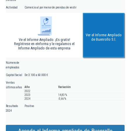
Actividad
Comercio al por menor de prendas de vestir
Ver el Informe Ampliado
de Buenrollo S.l.
Ve el Informe Ampliado. ¡Es gratis!
Regístrese en eInforma y le regalamos el
Informe Ampliado de esta empresa
Número de
empleados
Capital Social
De 3.100 a 60.000 €
Ventas
Año
Variación
últimos años
2022
2023
14,83 %
2024
-3,66 %
Resultado
Positivo
2024