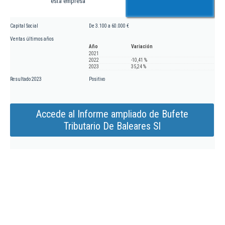
esta empresa
Capital Social
De 3.100 a 60.000 €
Ventas últimos años
Año
Variación
2021
2022
-10,41 %
2023
35,24 %
Resultado 2023
Positivo
Accede al Informe ampliado de Bufete
Tributario De Baleares Sl