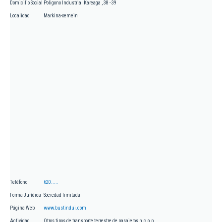
Domicilio Social
Poligono Industrial Kareaga , 38 - 39
Localidad
Markina-xemein
Teléfono
620.....
Forma Jurídica
Sociedad limitada
Página Web
www.bustindui.com
Actividad
Otros tipos de transporte terrestre de pasajeros n.c.o.p.