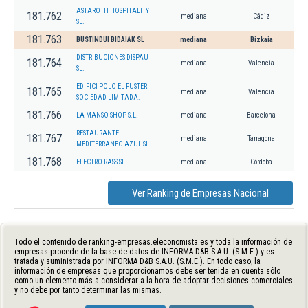
ASTAROTH HOSPITALITY
181.762
mediana
Cádiz
SL.
181.763
BUSTINDUI BIDAIAK SL
mediana
Bizkaia
DISTRIBUCIONES DISPAU
181.764
mediana
Valencia
SL.
EDIFICI POLO EL FUSTER
181.765
mediana
Valencia
SOCIEDAD LIMITADA.
181.766
LA MANSO SHOP S.L.
mediana
Barcelona
RESTAURANTE
181.767
mediana
Tarragona
MEDITERRANEO AZUL SL
181.768
ELECTRO RASS SL
mediana
Córdoba
Ver Ranking de Empresas Nacional
Todo el contenido de ranking-empresas.eleconomista.es y toda la información de
empresas procede de la base de datos de INFORMA D&B S.A.U. (S.M.E.) y es
tratada y suministrada por INFORMA D&B S.A.U. (S.M.E.). En todo caso, la
información de empresas que proporcionamos debe ser tenida en cuenta sólo
como un elemento más a considerar a la hora de adoptar decisiones comerciales
y no debe por tanto determinar las mismas.