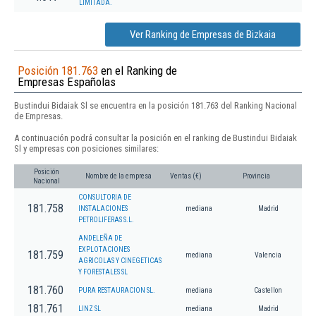
LIMITADA.
Ver Ranking de Empresas de Bizkaia
Posición 181.763
en el Ranking de
Empresas Españolas
Bustindui Bidaiak Sl se encuentra en la posición 181.763 del Ranking Nacional
de Empresas.
A continuación podrá consultar la posición en el ranking de Bustindui Bidaiak
Sl y empresas con posiciones similares:
Posición
Nombre de la empresa
Ventas (€)
Provincia
Nacional
CONSULTORIA DE
181.758
INSTALACIONES
mediana
Madrid
PETROLIFERAS S.L.
ANDELEÑA DE
EXPLOTACIONES
181.759
mediana
Valencia
AGRICOLAS Y CINEGETICAS
Y FORESTALES SL
181.760
PURA RESTAURACION SL.
mediana
Castellon
181.761
LINZ SL
mediana
Madrid