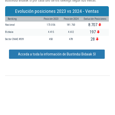
Bustindui Bidaiak Sl por cada uno de los rankings según sus ventas:
Evolución posiciones 2023 vs 2024 - Ventas
Ranking
Posición 2023
Posición 2024
Evolución Posiciones
8.707
Nacional
173.056
181.763
197
Bizkaia
4.415
4.612
28
Sector CNAE 4939
450
478
Acceda a toda la información de Bustindui Bidaiak Sl