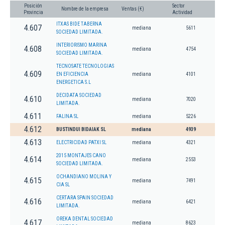
Posición
Sector
Nombre de la empresa
Ventas (€)
Provincia
Actividad
ITXAS BIDE TABERNA
4.607
mediana
5611
SOCIEDAD LIMITADA.
INTERIORISMO MARINA
4.608
mediana
4754
SOCIEDAD LIMITADA.
TECNOSATE TECNOLOGIAS
4.609
EN EFICIENCIA
mediana
4101
ENERGETICA S.L
DECIDATA SOCIEDAD
4.610
mediana
7020
LIMITADA.
4.611
FALINA SL
mediana
5226
4.612
BUSTINDUI BIDAIAK SL
mediana
4939
4.613
ELECTRICIDAD PATXI SL
mediana
4321
2015 MONTAJES CANO
4.614
mediana
2553
SOCIEDAD LIMITADA.
OCHANDIANO MOLINA Y
4.615
mediana
7491
CIA SL
CERTARA SPAIN SOCIEDAD
4.616
mediana
6421
LIMITADA.
OREKA DENTAL SOCIEDAD
4.617
mediana
8623