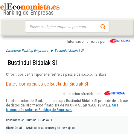
Ranking de Empresas
Buscar:
Información ofrecida por
Directorio Ranking Empresas
Bustindui Bidaiak Sl
Bustindui Bidaiak Sl
Otros tipos de transporte terrestre de pasajeros n.c.o.p. | Bizkaia
Datos comerciales de Bustindui Bidaiak Sl
Información ofrecida por
La información del Ranking que ocupa Bustindui Bidaiak Sl procede de la base
de datos de información financiera de INFORMA D&B S.A.U. (S.M.E.).
Más
información sobre el Ranking de Empresas.
Denominación
Bustindui Bidaiak Sl
Objeto Social
Servicios de autobuses y taxi de viajeros.