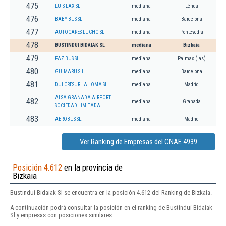
475
LUIS LAX SL
mediana
Lérida
476
BABY BUS SL
mediana
Barcelona
477
AUTOCARES LUCHO SL
mediana
Pontevedra
478
BUSTINDUI BIDAIAK SL
mediana
Bizkaia
479
PAZ BUS SL
mediana
Palmas (las)
480
GUIMARU S.L.
mediana
Barcelona
481
DULCRESUR LA LOMA SL.
mediana
Madrid
ALSA GRANADA AIRPORT
482
mediana
Granada
SOCIEDAD LIMITADA.
483
AEROBUS SL.
mediana
Madrid
Ver Ranking de Empresas del CNAE 4939
Posición 4.612
en la provincia de
Bizkaia
Bustindui Bidaiak Sl se encuentra en la posición 4.612 del Ranking de Bizkaia.
A continuación podrá consultar la posición en el ranking de Bustindui Bidaiak
Sl y empresas con posiciones similares: