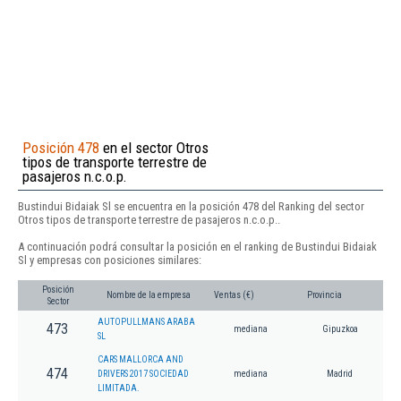
Posición 478
en el sector Otros
tipos de transporte terrestre de
pasajeros n.c.o.p.
Bustindui Bidaiak Sl se encuentra en la posición 478 del Ranking del sector
Otros tipos de transporte terrestre de pasajeros n.c.o.p..
A continuación podrá consultar la posición en el ranking de Bustindui Bidaiak
Sl y empresas con posiciones similares:
Posición
Nombre de la empresa
Ventas (€)
Provincia
Sector
AUTOPULLMANS ARABA
473
mediana
Gipuzkoa
SL
CARS MALLORCA AND
474
DRIVERS 2017 SOCIEDAD
mediana
Madrid
LIMITADA.