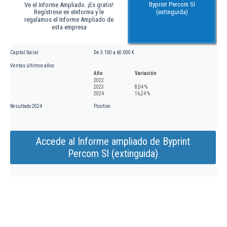
Byprint Percom Sl
Ve el Informe Ampliado. ¡Es gratis!
Regístrese en eInforma y le
(extinguida)
regalamos el Informe Ampliado de
esta empresa
Capital Social
De 3.100 a 60.000 €
Ventas últimos años
Año
Variación
2022
2023
8,04 %
2024
16,24 %
Resultado 2024
Positivo
Accede al Informe ampliado de Byprint
Percom Sl (extinguida)