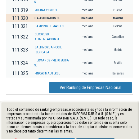
SL.
111.319
ROCINA VERDE SL
mediana
Huelva
111.320
C A ASOCIADOS SL
mediana
Madrid
111.321
CAMPING EL MASET SL.
mediana
Gerona
DECOROSO
111.322
mediana
Castellon
ALIMENTACION SL.
BALTIMORE AIRCOIL
111.323
mediana
Madrid
IBERICA SA
HERMANOS PRIETO SURIA
111.324
mediana
Sevilla
SL
111.325
FINCAS MAUTER SL
mediana
Baleares
Ver Ranking de Empresas Nacional
Todo el contenido de ranking-empresas.eleconomista.es y toda la información de
empresas procede de la base de datos de INFORMA D&B S.A.U. (S.M.E.) y es
tratada y suministrada por INFORMA D&B S.A.U. (S.M.E.). En todo caso, la
información de empresas que proporcionamos debe ser tenida en cuenta sólo
como un elemento más a considerar a la hora de adoptar decisiones comerciales
y no debe por tanto determinar las mismas.