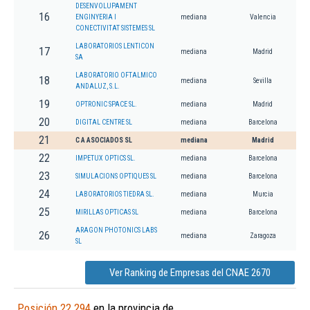
DESENVOLUPAMENT
16
ENGINYERIA I
mediana
Valencia
CONECTIVITAT SISTEMES SL
LABORATORIOS LENTICON
17
mediana
Madrid
SA
LABORATORIO OFTALMICO
18
mediana
Sevilla
ANDALUZ, S.L.
19
OPTRONIC SPACE SL.
mediana
Madrid
20
DIGITAL CENTRE SL
mediana
Barcelona
21
C A ASOCIADOS SL
mediana
Madrid
22
IMPETUX OPTICS SL.
mediana
Barcelona
23
SIMULACIONS OPTIQUES SL
mediana
Barcelona
24
LABORATORIOS TIEDRA SL.
mediana
Murcia
25
MIRILLAS OPTICAS SL
mediana
Barcelona
ARAGON PHOTONICS LABS
26
mediana
Zaragoza
SL
Ver Ranking de Empresas del CNAE 2670
Posición 22.294
en la provincia de