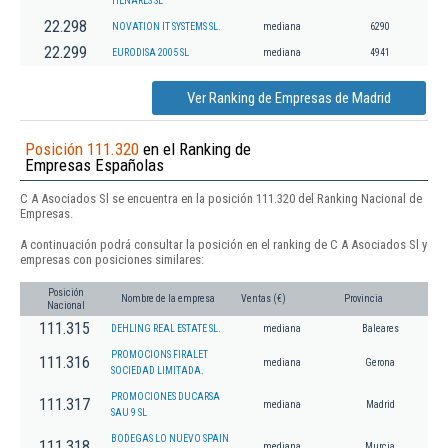
HENARES SL
22.298
NOVATION IT SYSTEMS SL.
mediana
6290
22.299
EURODISA 2005 SL
mediana
4941
Ver Ranking de Empresas de Madrid
Posición 111.320
en el Ranking de
Empresas Españolas
C A Asociados Sl se encuentra en la posición 111.320 del Ranking Nacional de
Empresas.
A continuación podrá consultar la posición en el ranking de C A Asociados Sl y
empresas con posiciones similares:
Posición
Nombre de la empresa
Ventas (€)
Provincia
Nacional
111.315
DEHLING REAL ESTATE SL.
mediana
Baleares
PROMOCIONS FIRALET
111.316
mediana
Gerona
SOCIEDAD LIMITADA.
PROMOCIONES DUCARSA
111.317
mediana
Madrid
SAU 9 SL
BODEGAS LO NUEVO SPAIN
111.318
mediana
Murcia