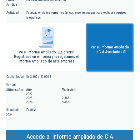
Jurídica
Actividad
Fabricación de instrumentos ópticos, soportes magnéticos y ópticos y equipos
fotográficos
Ver el Informe Ampliado
de C A Asociados Sl
Ve el Informe Ampliado. ¡Es gratis!
Regístrese en eInforma y le regalamos el
Informe Ampliado de esta empresa
Capital Social
De 3.100 a 60.000 €
Ventas
Año
Variación
últimos años
2022
2023
2,46 %
2024
9,35 %
Resultado
Positivo
2024
Accede al Informe ampliado de C A