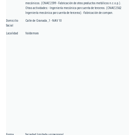
mecánicos. (CNAE 2599 - Fabricación de otros productos metálicos n.c.o.p.).
Otras actividades: - Ingeniería mecánica por cuenta de terceros. (CNAE 2562
Ingeniería mecánica por cuenta de terceros). -Fabricación de compon.
Domicilio
Calle de Granada , 1 - NAV 10
Social
Localidad
Valdemoro
Forma
Sociedad limitada unipersonal