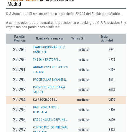
Madrid
C A Asociados Sl se encuentra en la posición 22.294 del Ranking de Madrid.
A continuación podrá consultar la posición en el ranking de C A Asociados Sl y
empresas con posiciones similares:
Posición
Sector
Nombre de la empresa
Ventas (€)
Provincia
Actividad
TRANSPORTES MARTINEZ
22.289
mediana
4941
CAÑETE SL.
22.290
THE SKIN FACTORY SL.
mediana
4775
ANDAMIOS Y ENCOFRADOS
22.291
mediana
4399
STARK SL
22.292
PROCIRCULAR ENVASES SL.
mediana
3811
PROMOCIONES DUCARSA
22.293
mediana
6812
SAU 9 SL
22.294
C A ASOCIADOS SL
mediana
2670
BALTIMORE AIRCOIL
22.295
mediana
4690
IBERICA SA
22.296
KRZ CONSULTING SPAIN SL.
mediana
6290
CENTRO MEDICO INTEGRAL
22.297
mediana
8622