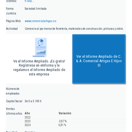
Teléfono
97642...
Forma
Sociedad limitada
Jurídica
Página Web
www.comercialartigas.es
Actividad
Comercio al por menor de ferretería, materiales de construcción, pinturas y vidrio
Ver el Informe Ampliado de C.
& A. Comercial Artigas E Hijos
Ve el Informe Ampliado. ¡Es gratis!
Regístrese en eInforma y le
Sl
regalamos el Informe Ampliado de
esta empresa
Número de
empleados
Capital Social
De 0 a 3.100 €
Ventas
Año
Variación
últimos años
2022
2023
-3,87 %
2024
0,81 %