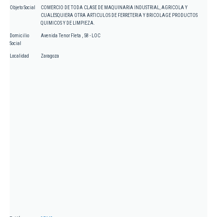
Objeto Social
COMERCIO DE TODA CLASE DE MAQUINARIA INDUSTRIAL, AGRICOLA Y
CUALESQUIERA OTRA ARTICULOS DE FERRETERIA Y BRICOLAGE PRODUCTOS
QUIMICOS Y DE LIMPIEZA.
Domicilio
Avenida Tenor Fleta , 58 - LOC
Social
Localidad
Zaragoza