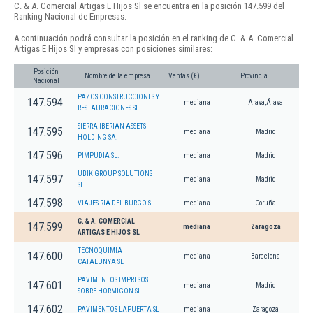
C. & A. Comercial Artigas E Hijos Sl se encuentra en la posición 147.599 del
Ranking Nacional de Empresas.
A continuación podrá consultar la posición en el ranking de C. & A. Comercial
Artigas E Hijos Sl y empresas con posiciones similares:
Posición
Nombre de la empresa
Ventas (€)
Provincia
Nacional
PAZOS CONSTRUCCIONES Y
147.594
mediana
Arava,Álava
RESTAURACIONES SL
SIERRA IBERIAN ASSETS
147.595
mediana
Madrid
HOLDING SA.
147.596
PIMPUDIA SL.
mediana
Madrid
UBIK GROUP SOLUTIONS
147.597
mediana
Madrid
SL.
147.598
VIAJES RIA DEL BURGO SL.
mediana
Coruña
C. & A. COMERCIAL
147.599
mediana
Zaragoza
ARTIGAS E HIJOS SL
TECNOQUIMIA
147.600
mediana
Barcelona
CATALUNYA SL
PAVIMENTOS IMPRESOS
147.601
mediana
Madrid
SOBRE HORMIGON SL
147.602
PAVIMENTOS LAPUERTA SL
mediana
Zaragoza