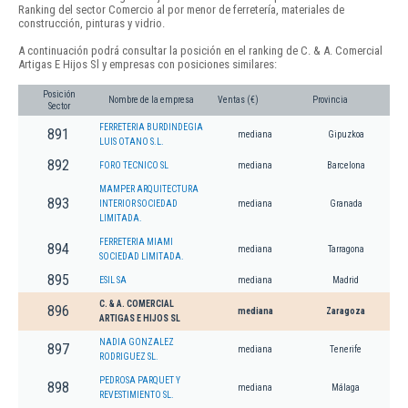
Ranking del sector Comercio al por menor de ferretería, materiales de
construcción, pinturas y vidrio.
A continuación podrá consultar la posición en el ranking de C. & A. Comercial
Artigas E Hijos Sl y empresas con posiciones similares:
Posición
Nombre de la empresa
Ventas (€)
Provincia
Sector
FERRETERIA BURDINDEGIA
891
mediana
Gipuzkoa
LUIS OTANO S.L.
892
FORO TECNICO SL
mediana
Barcelona
MAMPER ARQUITECTURA
893
INTERIOR SOCIEDAD
mediana
Granada
LIMITADA.
FERRETERIA MIAMI
894
mediana
Tarragona
SOCIEDAD LIMITADA.
895
ESIL SA
mediana
Madrid
C. & A. COMERCIAL
896
mediana
Zaragoza
ARTIGAS E HIJOS SL
NADIA GONZALEZ
897
mediana
Tenerife
RODRIGUEZ SL.
PEDROSA PARQUET Y
898
mediana
Málaga
REVESTIMIENTO SL.