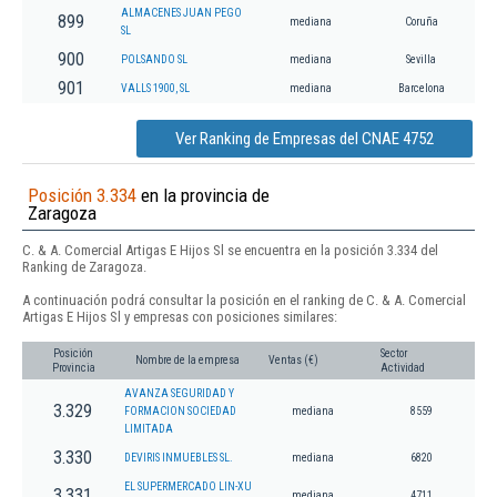
ALMACENES JUAN PEGO
899
mediana
Coruña
SL
900
POLSANDO SL
mediana
Sevilla
901
VALLS 1900, SL
mediana
Barcelona
Ver Ranking de Empresas del CNAE 4752
Posición 3.334
en la provincia de
Zaragoza
C. & A. Comercial Artigas E Hijos Sl se encuentra en la posición 3.334 del
Ranking de Zaragoza.
A continuación podrá consultar la posición en el ranking de C. & A. Comercial
Artigas E Hijos Sl y empresas con posiciones similares:
Posición
Sector
Nombre de la empresa
Ventas (€)
Provincia
Actividad
AVANZA SEGURIDAD Y
3.329
FORMACION SOCIEDAD
mediana
8559
LIMITADA
3.330
DEVIRIS INMUEBLES SL.
mediana
6820
EL SUPERMERCADO LIN-XU
3.331
mediana
4711