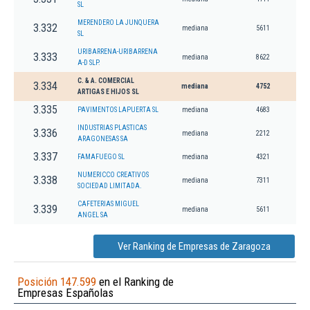
SL
MERENDERO LA JUNQUERA
3.332
mediana
5611
SL
URIBARRENA-URIBARRENA
3.333
mediana
8622
A-D SLP.
C. & A. COMERCIAL
3.334
mediana
4752
ARTIGAS E HIJOS SL
3.335
PAVIMENTOS LAPUERTA SL
mediana
4683
INDUSTRIAS PLASTICAS
3.336
mediana
2212
ARAGONESAS SA
3.337
FAMAFUEGO SL
mediana
4321
NUMERICCO CREATIVOS
3.338
mediana
7311
SOCIEDAD LIMITADA.
CAFETERIAS MIGUEL
3.339
mediana
5611
ANGEL SA
Ver Ranking de Empresas de Zaragoza
Posición 147.599
en el Ranking de
Empresas Españolas