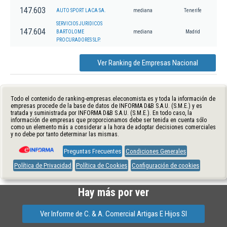
147.603
AUTO SPORT LACA SA.
mediana
Tenerife
SERVICIOS JURIDICOS
147.604
BARTOLOME
mediana
Madrid
PROCURADORES SLP.
Ver Ranking de Empresas Nacional
Todo el contenido de ranking-empresas.eleconomista.es y toda la información de
empresas procede de la base de datos de INFORMA D&B S.A.U. (S.M.E.) y es
tratada y suministrada por INFORMA D&B S.A.U. (S.M.E.). En todo caso, la
información de empresas que proporcionamos debe ser tenida en cuenta sólo
como un elemento más a considerar a la hora de adoptar decisiones comerciales
y no debe por tanto determinar las mismas.
Preguntas Frecuentes
Condiciones Generales
Política de Privacidad
Política de Cookies
Configuración de cookies
Hay más por ver
Ver Informe de C. & A. Comercial Artigas E Hijos Sl