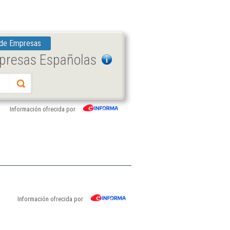
 de Empresas
mpresas Españolas
Información ofrecida por
Información ofrecida por