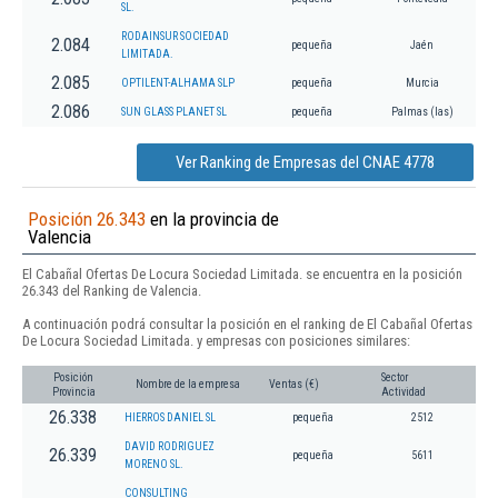
SL.
RODAINSUR SOCIEDAD
2.084
pequeña
Jaén
LIMITADA.
2.085
OPTILENT-ALHAMA SLP
pequeña
Murcia
2.086
SUN GLASS PLANET SL
pequeña
Palmas (las)
Ver Ranking de Empresas del CNAE 4778
Posición 26.343
en la provincia de
Valencia
El Cabañal Ofertas De Locura Sociedad Limitada. se encuentra en la posición
26.343 del Ranking de Valencia.
A continuación podrá consultar la posición en el ranking de El Cabañal Ofertas
De Locura Sociedad Limitada. y empresas con posiciones similares:
Posición
Sector
Nombre de la empresa
Ventas (€)
Provincia
Actividad
26.338
HIERROS DANIEL SL
pequeña
2512
DAVID RODRIGUEZ
26.339
pequeña
5611
MORENO SL.
CONSULTING