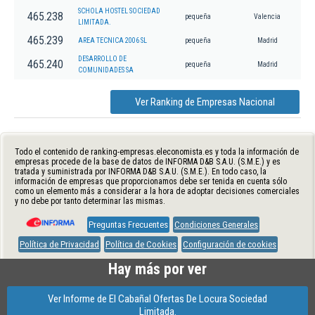
SCHOLA HOSTEL SOCIEDAD
465.238
pequeña
Valencia
LIMITADA.
465.239
AREA TECNICA 2006 SL
pequeña
Madrid
DESARROLLO DE
465.240
pequeña
Madrid
COMUNIDADES SA
Ver Ranking de Empresas Nacional
Todo el contenido de ranking-empresas.eleconomista.es y toda la información de
empresas procede de la base de datos de INFORMA D&B S.A.U. (S.M.E.) y es
tratada y suministrada por INFORMA D&B S.A.U. (S.M.E.). En todo caso, la
información de empresas que proporcionamos debe ser tenida en cuenta sólo
como un elemento más a considerar a la hora de adoptar decisiones comerciales
y no debe por tanto determinar las mismas.
Preguntas Frecuentes
Condiciones Generales
Política de Privacidad
Política de Cookies
Configuración de cookies
Hay más por ver
Ver Informe de El Cabañal Ofertas De Locura Sociedad
Limitada.