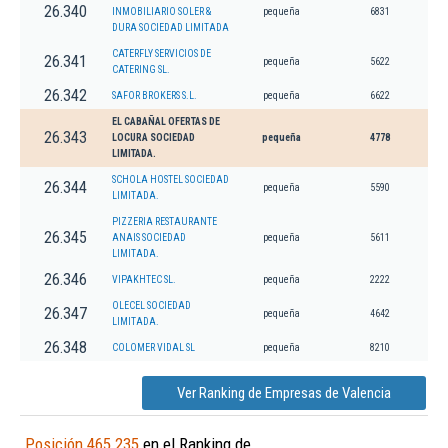
26.340
INMOBILIARIO SOLER &
pequeña
6831
DURA SOCIEDAD LIMITADA
CATERFLY SERVICIOS DE
26.341
pequeña
5622
CATERING SL.
26.342
SAFOR BROKERS S.L.
pequeña
6622
EL CABAÑAL OFERTAS DE
26.343
LOCURA SOCIEDAD
pequeña
4778
LIMITADA.
SCHOLA HOSTEL SOCIEDAD
26.344
pequeña
5590
LIMITADA.
PIZZERIA RESTAURANTE
26.345
ANAIS SOCIEDAD
pequeña
5611
LIMITADA.
26.346
VIPAKHTEC SL.
pequeña
2222
OLECEL SOCIEDAD
26.347
pequeña
4642
LIMITADA.
26.348
COLOMER VIDAL SL
pequeña
8210
Ver Ranking de Empresas de Valencia
Posición 465.235
en el Ranking de