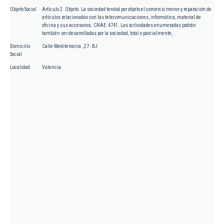
Objeto Social
Artículo 2. Objeto. La sociedad tendrá por objeto el comercio menor y reparación de
artículos relacionados con las telecomunicaciones, informática, material de
oficina y sus accesorios. CNAE: 4741. Las actividades enumeradas podrán
también ser desarrolladas por la sociedad, total o parcialmente,
Domicilio
Calle Mediterrania , 27 - BJ
Social
Localidad
Valencia