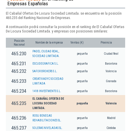
Empresas Españolas
El Cabañal Ofertas De Locura Sociedad Limitada. se encuentra en la posición
465.235 del Ranking Nacional de Empresas.
A continuación podrá consultar la posición en el ranking de El Cabañal Ofertas
De Locura Sociedad Limitada. y empresas con posiciones similares:
Posición
Nombre de la empresa
Ventas (€)
Provincia
Nacional
PADEL CIUDAD REAL,
465.230
pequeña
Ciudad Real
SOCIEDAD LIMITADA.
465.231
ESCUDEGRAFICA S.L.
pequeña
Barcelona
465.232
SAFOR BROKERS S.L.
pequeña
Valencia
CREATIVADYC SOCIEDAD
465.233
pequeña
Granada
LIMITADA
465.234
1418 INVESTMENTS S.L.
pequeña
Barcelona
EL CABAÑAL OFERTAS DE
465.235
LOCURA SOCIEDAD
pequeña
Valencia
LIMITADA.
ROSU BENEGAS
465.236
pequeña
Madrid
REHABILITACIONES SL.
465.237
SOLERAS NIVELADAS SL.
pequeña
Córdoba