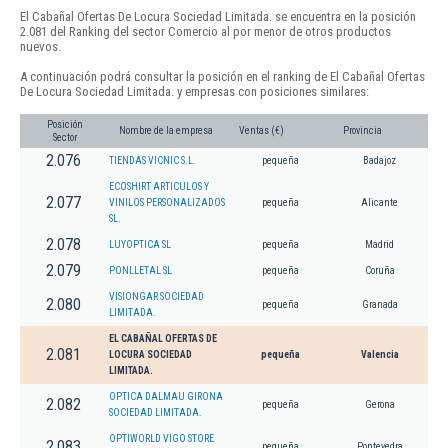
El Cabañal Ofertas De Locura Sociedad Limitada. se encuentra en la posición
2.081 del Ranking del sector Comercio al por menor de otros productos
nuevos.
A continuación podrá consultar la posición en el ranking de El Cabañal Ofertas
De Locura Sociedad Limitada. y empresas con posiciones similares:
Posición
Nombre de la empresa
Ventas (€)
Provincia
Sector
2.076
TIENDAS VICNIC S.L.
pequeña
Badajoz
ECOSHIRT ARTICULOS Y
2.077
VINILOS PERSONALIZADOS
pequeña
Alicante
SL.
2.078
LUYOPTICA SL
pequeña
Madrid
2.079
PONLLETAL SL
pequeña
Coruña
VISIONGAR SOCIEDAD
2.080
pequeña
Granada
LIMITADA.
EL CABAÑAL OFERTAS DE
2.081
LOCURA SOCIEDAD
pequeña
Valencia
LIMITADA.
OPTICA DALMAU GIRONA
2.082
pequeña
Gerona
SOCIEDAD LIMITADA.
OPTIWORLD VIGO STORE
2.083
pequeña
Pontevedra