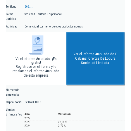
Teléfono
666.....
Forma
Sociedad limitada unipersonal
Jurídica
Actividad
Comercio al por menor de otros productos nuevos
Ver el Informe Ampliado de El
Cabañal Ofertas De Locura
Ve el Informe Ampliado. ¡Es
gratis!
Sociedad Limitada.
Regístrese en eInforma y le
regalamos el Informe Ampliado
de esta empresa
Número de
empleados
Capital Social
De 0 a 3.100 €
Ventas
Año
Variación
últimos años
2022
2023
22,68 %
2024
2,77 %