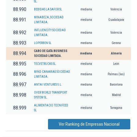
SL.
88.990
BEBIDAS LA SAFOR SL
mediana
Valencia
MINABEZA, SOCIEDAD
88.991
mediana
Guadalajara
LIMITADA.
INFLUENCITY SOCIEDAD
88.992
mediana
Valencia
LIMITADA.
88.993
LOPERBEN SL
mediana
Gerona
CABO DE GATA BUSINESS
88.994
mediana
Almería
SOCIEDAD LIMITADA.
88.995
TECVETRUCKS SL.
mediana
León
MIND CANARIAS SOCIEDAD
88.996
mediana
Palmas (las)
LIMITADA.
88.997
ANTAI VENTURES S.L.
mediana
Barcelona
OVER WORLD TRANSPORT
88.998
mediana
Madrid
SYSTEM SL.
ALIMENTACIO TECNIFEED
88.999
mediana
Tarragona
SL
Ver Ranking de Empresas Nacional