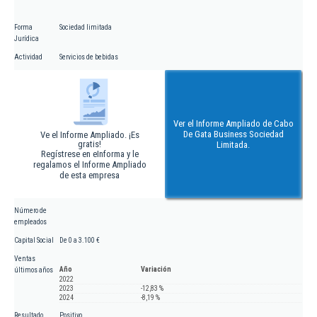
Forma
Sociedad limitada
Jurídica
Actividad
Servicios de bebidas
Ver el Informe Ampliado de Cabo
De Gata Business Sociedad
Ve el Informe Ampliado. ¡Es
gratis!
Limitada.
Regístrese en eInforma y le
regalamos el Informe Ampliado
de esta empresa
Número de
empleados
Capital Social
De 0 a 3.100 €
Ventas
Año
Variación
últimos años
2022
2023
-12,83 %
2024
-8,19 %
Resultado
Positivo