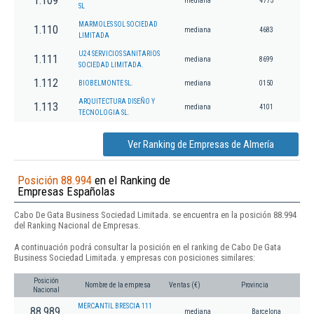
1.109
mediana
4775
SL
MARMOLES SOL SOCIEDAD
1.110
mediana
4683
LIMITADA
U24 SERVICIOS SANITARIOS
1.111
mediana
8699
SOCIEDAD LIMITADA.
1.112
BIOBELMONTE SL.
mediana
0150
ARQUITECTURA DISEÑO Y
1.113
mediana
4101
TECNOLOGIA SL.
Ver Ranking de Empresas de Almería
Posición 88.994
en el Ranking de
Empresas Españolas
Cabo De Gata Business Sociedad Limitada. se encuentra en la posición 88.994
del Ranking Nacional de Empresas.
A continuación podrá consultar la posición en el ranking de Cabo De Gata
Business Sociedad Limitada. y empresas con posiciones similares:
Posición
Nombre de la empresa
Ventas (€)
Provincia
Nacional
MERCANTIL BRESCIA 111
88.989
mediana
Barcelona