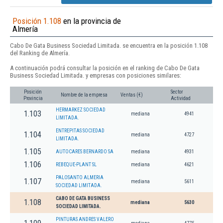
Posición 1.108
en la provincia de
Almería
Cabo De Gata Business Sociedad Limitada. se encuentra en la posición 1.108
del Ranking de Almería.
A continuación podrá consultar la posición en el ranking de Cabo De Gata
Business Sociedad Limitada. y empresas con posiciones similares:
Posición
Sector
Nombre de la empresa
Ventas (€)
Provincia
Actividad
HERMARKEZ SOCIEDAD
1.103
mediana
4941
LIMITADA.
ENTREPITAS SOCIEDAD
1.104
mediana
4727
LIMITADA.
1.105
AUTOCARES BERNARDO SA
mediana
4931
1.106
REBEQUE-PLANT SL
mediana
4621
PALOSANTO ALMERIA
1.107
mediana
5611
SOCIEDAD LIMITADA.
CABO DE GATA BUSINESS
1.108
mediana
5630
SOCIEDAD LIMITADA.
PINTURAS ANDRES VALERO