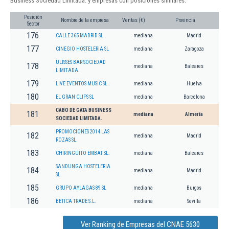
Business Sociedad Limitada. y empresas con posiciones similares:
Posición
Nombre de la empresa
Ventas (€)
Provincia
Sector
176
CALLE 365 MADRID SL.
mediana
Madrid
177
CINEGIO HOSTELERIA SL
mediana
Zaragoza
ULISSES BAR SOCIEDAD
178
mediana
Baleares
LIMITADA.
179
LIVE EVENTOS MUSIC SL.
mediana
Huelva
180
EL GRAN CLIPS SL
mediana
Barcelona
CABO DE GATA BUSINESS
181
mediana
Almería
SOCIEDAD LIMITADA.
PROMOCIONES 2014 LAS
182
mediana
Madrid
ROZAS SL.
183
CHIRINGUITO EMBAT SL.
mediana
Baleares
SANDUNGA HOSTELERIA
184
mediana
Madrid
SL.
185
GRUPO AYLAGAS 89 SL
mediana
Burgos
186
BETICA TRADE S.L.
mediana
Sevilla
Ver Ranking de Empresas del CNAE 5630