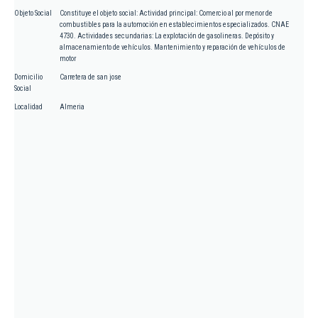
Objeto Social
Constituye el objeto social: Actividad principal: Comercio al por menor de
combustibles para la automoción en establecimientos especializados. CNAE
4730. Actividades secundarias: La explotación de gasolineras. Depósito y
almacenamiento de vehículos. Mantenimiento y reparación de vehículos de
motor
Domicilio
Carretera de san jose
Social
Localidad
Almeria