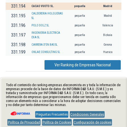
331.194
CACAO VUOTO SL.
pequeña
Madrid
CALDERERIA HOLGUERAS
331.195
pequeña
Madrid
SL
331.196
POLO DOLZ SL
pequeña
Valencia
INGENIERIA ELECTRICA
331.197
pequeña
Bizkaia
EXA SL
331.198
CARRERA D'EN BAS SL
pequeña
Gerona
331.199
ONLAE CONSULTING SL
pequeña
Huesca
Ver Ranking de Empresas Nacional
Todo el contenido de ranking-empresas.eleconomista.es y toda la información de
empresas procede de la base de datos de INFORMA D&B S.A.U. (S.M.E.) y es
tratada y suministrada por INFORMA D&B S.A.U. (S.M.E.). En todo caso, la
información de empresas que proporcionamos debe ser tenida en cuenta sólo
como un elemento más a considerar a la hora de adoptar decisiones comerciales
y no debe por tanto determinar las mismas.
Preguntas Frecuentes
Condiciones Generales
Política de Privacidad
Política de Cookies
Configuración de cookies