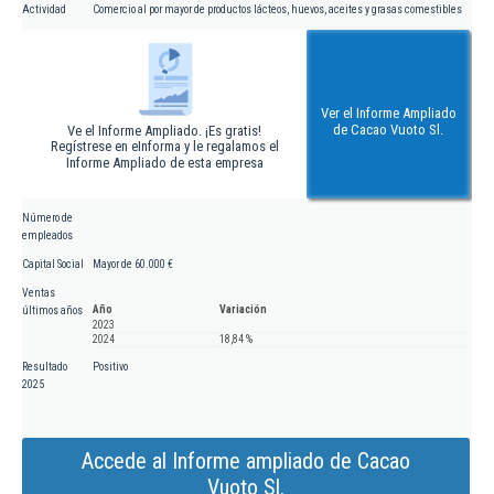
Actividad
Comercio al por mayor de productos lácteos, huevos, aceites y grasas comestibles
Ver el Informe Ampliado
de Cacao Vuoto Sl.
Ve el Informe Ampliado. ¡Es gratis!
Regístrese en eInforma y le regalamos el
Informe Ampliado de esta empresa
Número de
empleados
Capital Social
Mayor de 60.000 €
Ventas
Año
Variación
últimos años
2023
2024
18,84 %
Resultado
Positivo
2025
Accede al Informe ampliado de Cacao
Vuoto Sl.