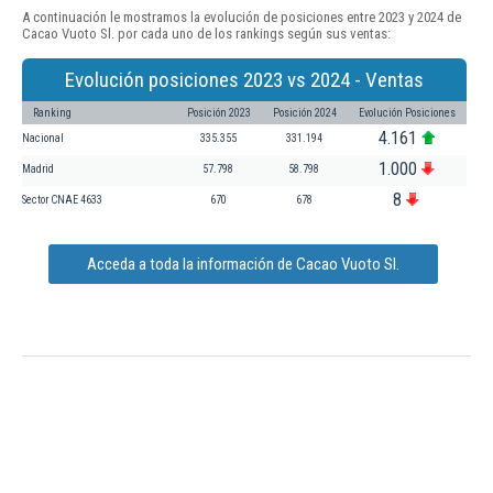
A continuación le mostramos la evolución de posiciones entre 2023 y 2024 de
Cacao Vuoto Sl. por cada uno de los rankings según sus ventas:
Evolución posiciones 2023 vs 2024 - Ventas
Ranking
Posición 2023
Posición 2024
Evolución Posiciones
4.161
Nacional
335.355
331.194
1.000
Madrid
57.798
58.798
8
Sector CNAE 4633
670
678
Acceda a toda la información de Cacao Vuoto Sl.