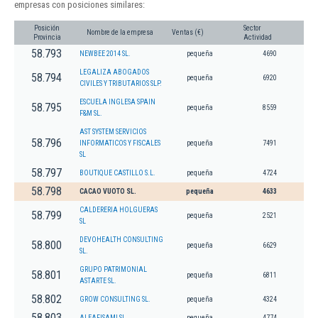
empresas con posiciones similares:
Posición
Sector
Nombre de la empresa
Ventas (€)
Provincia
Actividad
58.793
NEWBEE 2014 SL.
pequeña
4690
LEGALIZA ABOGADOS
58.794
pequeña
6920
CIVILES Y TRIBUTARIOS SLP.
ESCUELA INGLESA SPAIN
58.795
pequeña
8559
F&M SL.
AST SYSTEM SERVICIOS
58.796
INFORMATICOS Y FISCALES
pequeña
7491
SL
58.797
BOUTIQUE CASTILLO S.L.
pequeña
4724
58.798
CACAO VUOTO SL.
pequeña
4633
CALDERERIA HOLGUERAS
58.799
pequeña
2521
SL
DEVOHEALTH CONSULTING
58.800
pequeña
6629
SL.
GRUPO PATRIMONIAL
58.801
pequeña
6811
ASTARTE SL.
58.802
GROW CONSULTING SL.
pequeña
4324
58.803
ALEAFISAMI SL.
pequeña
4774