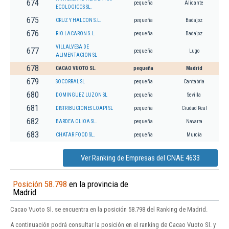
674
pequeña
Alicante
ECOLOGICOS SL.
675
CRUZ Y HALCON S.L.
pequeña
Badajoz
676
RIO LACARON S.L.
pequeña
Badajoz
VILLALVESA DE
677
pequeña
Lugo
ALIMENTACION SL
678
CACAO VUOTO SL.
pequeña
Madrid
679
SOCORRAL SL
pequeña
Cantabria
680
DOMINGUEZ LUZON SL
pequeña
Sevilla
681
DISTRIBUCIONES LOAPI SL
pequeña
Ciudad Real
682
BARDEA OLIOA SL.
pequeña
Navarra
683
CHATAR FOOD SL.
pequeña
Murcia
Ver Ranking de Empresas del CNAE 4633
Posición 58.798
en la provincia de
Madrid
Cacao Vuoto Sl. se encuentra en la posición 58.798 del Ranking de Madrid.
A continuación podrá consultar la posición en el ranking de Cacao Vuoto Sl. y