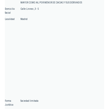
MAYOR COMO AL POR MENOR DE CACAO Y SUS DERIVADOS
Domicilio
Calle Linneo , 3 - 5
Social
Localidad
Madrid
Forma
Sociedad limitada
Jurídica