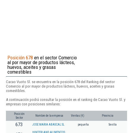
Posición 678
en el sector Comercio
al por mayor de productos lácteos,
huevos, aceites y grasas
comestibles
Cacao Vuoto Sl. se encuentra en la posición 678 del Ranking del sector
Comercio al por mayor de productos lácteos, huevos, aceites y grasas
comestibles.
A continuación podrá consultar la posición en el ranking de Cacao Vuoto Sl. y
empresas con posiciones similares:
Posición
Nombre de la empresa
Ventas (€)
Provincia
Sector
673
JOSE MARIA ABASCAL SL
pequeña
Sevilla
HINTERLAND ALIMENTOS