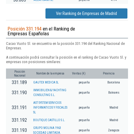
Ver Ranking de Empresas de Madrid
Posición 331.194
en el Ranking de
Empresas Españolas
Cacao Vuoto Sl. se encuentra en la posición 331.194 del Ranking Nacional de
Empresas.
A continuación podrá consultar la posición en el ranking de Cacao Vuoto Sl. y
empresas con posiciones similares:
Posición
Nombre de la empresa
Ventas (€)
Provincia
Nacional
331.189
GAUTEX MEDICA SL
pequeña
Barcelona
IMMOBILIEN & YACHTING
331.190
pequeña
Baleares
CONSULTING S.L.
AST SYSTEM SERVICIOS
331.191
INFORMATICOS Y FISCALES
pequeña
Madrid
SL
331.192
BOUTIQUE CASTILLO S.L.
pequeña
Madrid
GRUPO MOLINA 1963
331.193
pequeña
Zaragoza
SOCIEDAD LIMITADA.