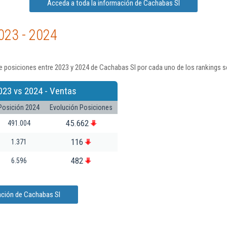
Acceda a toda la información de Cachabas Sl
023 - 2024
e posiciones entre 2023 y 2024 de Cachabas Sl por cada uno de los rankings s
023 vs 2024 - Ventas
Posición 2024
Evolución Posiciones
45.662
491.004
116
1.371
482
6.596
ación de Cachabas Sl