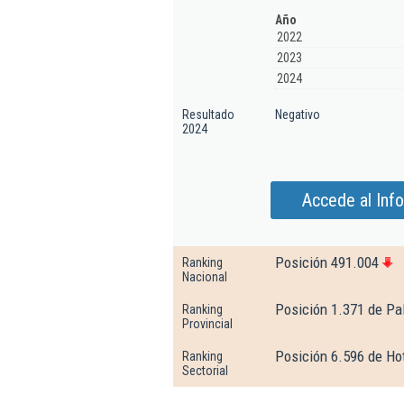
Año
2022
2023
2024
Resultado
Negativo
2024
Accede al Inf
Posición 491.004
Ranking
Nacional
Posición 1.371 de Pa
Ranking
Provincial
Posición 6.596 de Hot
Ranking
Sectorial