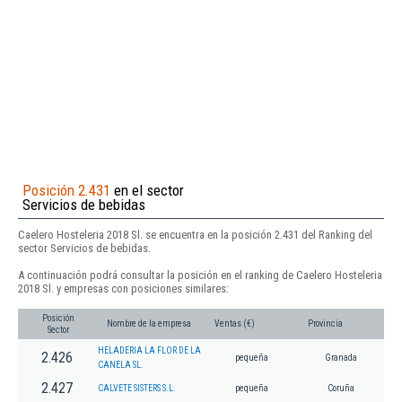
Posición 2.431
en el sector
Servicios de bebidas
Caelero Hosteleria 2018 Sl. se encuentra en la posición 2.431 del Ranking del
sector Servicios de bebidas.
A continuación podrá consultar la posición en el ranking de Caelero Hosteleria
2018 Sl. y empresas con posiciones similares:
Posición
Nombre de la empresa
Ventas (€)
Provincia
Sector
HELADERIA LA FLOR DE LA
2.426
pequeña
Granada
CANELA SL.
2.427
CALVETE SISTERS S.L.
pequeña
Coruña