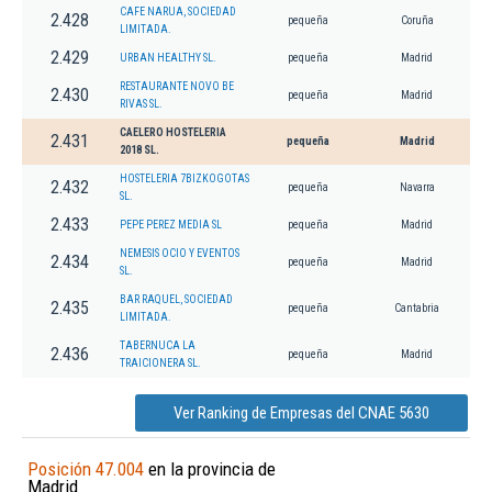
CAFE NARUA, SOCIEDAD
2.428
pequeña
Coruña
LIMITADA.
2.429
URBAN HEALTHY SL.
pequeña
Madrid
RESTAURANTE NOVO BE
2.430
pequeña
Madrid
RIVAS SL.
CAELERO HOSTELERIA
2.431
pequeña
Madrid
2018 SL.
HOSTELERIA 7BIZKOGOTAS
2.432
pequeña
Navarra
SL.
2.433
PEPE PEREZ MEDIA SL
pequeña
Madrid
NEMESIS OCIO Y EVENTOS
2.434
pequeña
Madrid
SL.
BAR RAQUEL, SOCIEDAD
2.435
pequeña
Cantabria
LIMITADA.
TABERNUCA LA
2.436
pequeña
Madrid
TRAICIONERA SL.
Ver Ranking de Empresas del CNAE 5630
Posición 47.004
en la provincia de
Madrid