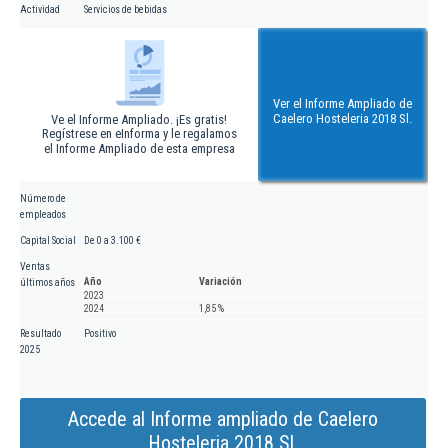
Actividad
Servicios de bebidas
Ver el Informe Ampliado de
Caelero Hosteleria 2018 Sl.
Ve el Informe Ampliado. ¡Es gratis!
Regístrese en eInforma y le regalamos
el Informe Ampliado de esta empresa
Número de
empleados
Capital Social
De 0 a 3.100 €
Ventas
Año
Variación
últimos años
2023
2024
1,85 %
Resultado
Positivo
2025
Accede al Informe ampliado de Caelero
Hosteleria 2018 Sl.