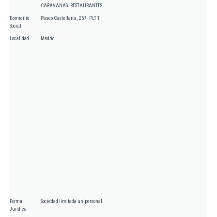
CARAVANAS. RESTAURANTES..
Domicilio
Paseo Castellana , 257 - PLT 1
Social
Localidad
Madrid
Forma
Sociedad limitada unipersonal
Jurídica