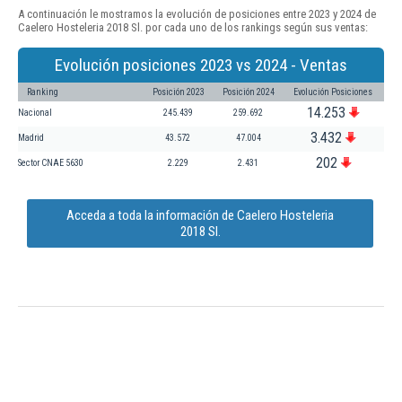
A continuación le mostramos la evolución de posiciones entre 2023 y 2024 de
Caelero Hosteleria 2018 Sl. por cada uno de los rankings según sus ventas:
Evolución posiciones 2023 vs 2024 - Ventas
Ranking
Posición 2023
Posición 2024
Evolución Posiciones
14.253
Nacional
245.439
259.692
3.432
Madrid
43.572
47.004
202
Sector CNAE 5630
2.229
2.431
Acceda a toda la información de Caelero Hosteleria
2018 Sl.