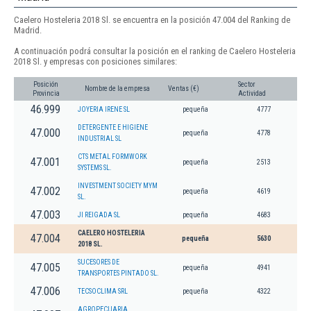
Caelero Hosteleria 2018 Sl. se encuentra en la posición 47.004 del Ranking de
Madrid.
A continuación podrá consultar la posición en el ranking de Caelero Hosteleria
2018 Sl. y empresas con posiciones similares:
Posición
Sector
Nombre de la empresa
Ventas (€)
Provincia
Actividad
46.999
JOYERIA IRENE SL
pequeña
4777
DETERGENTE E HIGIENE
47.000
pequeña
4778
INDUSTRIAL SL
CTS METAL FORMWORK
47.001
pequeña
2513
SYSTEMS SL.
INVESTMENT SOCIETY MYM
47.002
pequeña
4619
SL.
47.003
JI REIGADA SL
pequeña
4683
CAELERO HOSTELERIA
47.004
pequeña
5630
2018 SL.
SUCESORES DE
47.005
pequeña
4941
TRANSPORTES PINTADO SL.
47.006
TECSOCLIMA SRL
pequeña
4322
AGROPECUARIA