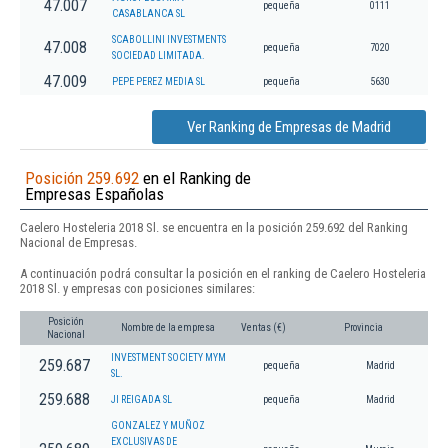
47.007
pequeña
0111
CASABLANCA SL
SCABOLLINI INVESTMENTS
47.008
pequeña
7020
SOCIEDAD LIMITADA.
47.009
PEPE PEREZ MEDIA SL
pequeña
5630
Ver Ranking de Empresas de Madrid
Posición 259.692
en el Ranking de
Empresas Españolas
Caelero Hosteleria 2018 Sl. se encuentra en la posición 259.692 del Ranking
Nacional de Empresas.
A continuación podrá consultar la posición en el ranking de Caelero Hosteleria
2018 Sl. y empresas con posiciones similares:
Posición
Nombre de la empresa
Ventas (€)
Provincia
Nacional
INVESTMENT SOCIETY MYM
259.687
pequeña
Madrid
SL.
259.688
JI REIGADA SL
pequeña
Madrid
GONZALEZ Y MUÑOZ
EXCLUSIVAS DE