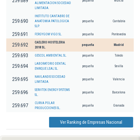
259.689
pequeña
Murcia
ALIMENTACION SOCIEDAD
LIMITADA.
INSTITUTO CANTABRO DE
259.690
ANATOMIA PATOLOGICA
pequeña
Cantabria
SLP.
259.691
FERGYGOM VIGO SL.
pequeña
Pontevedra
CAELERO HOSTELERIA
259.692
pequeña
Madrid
2018 SL.
259.693
GESCOL AMBIENTAL SL.
pequeña
Toledo
LABORATORIO DENTAL
259.694
pequeña
Sevilla
ENRIQUE LEAL SL.
NAVLANDIS SOCIEDAD
259.695
pequeña
Valencia
LIMITADA.
SERVITEK ENERGY SYSTEMS
259.696
pequeña
Barcelona
SL.
CURVA POLAR
259.697
pequeña
Granada
PRODUCCIONES SL.
Ver Ranking de Empresas Nacional