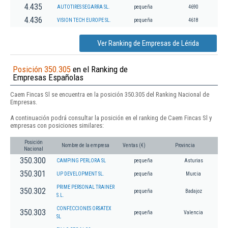
4.435
AUTOTIRES SEGARRA SL.
pequeña
4690
4.436
VISION TECH EUROPE SL.
pequeña
4618
Ver Ranking de Empresas de Lérida
Posición 350.305
en el Ranking de
Empresas Españolas
Caem Fincas Sl se encuentra en la posición 350.305 del Ranking Nacional de
Empresas.
A continuación podrá consultar la posición en el ranking de Caem Fincas Sl y
empresas con posiciones similares:
Posición
Nombre de la empresa
Ventas (€)
Provincia
Nacional
350.300
CAMPING PERLORA SL
pequeña
Asturias
350.301
UP DEVELOPMENT SL.
pequeña
Murcia
PRIME PERSONAL TRAINER
350.302
pequeña
Badajoz
S.L.
CONFECCIONES ORSATEX
350.303
pequeña
Valencia
SL