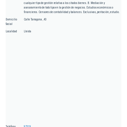
cualquier tipo de gestión relativa a los citados bienes. B. Mediación y
asesoramiento de todo tipo en la gestión de negocios. Estudios económicos o
financieros. Censores de contabilidad y balances. Exclusivas, peritación, estudio.
Domicilio
Calle Tarragona , 43
Social
Localidad
Lleida
Teléfono
97319...