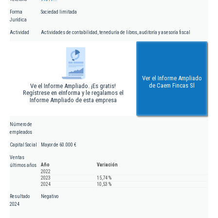
Forma
Sociedad limitada
Jurídica
Actividad
Actividades de contabilidad, teneduría de libros, auditoría y asesoría fiscal
Ver el Informe Ampliado
de Caem Fincas Sl
Ve el Informe Ampliado. ¡Es gratis!
Regístrese en eInforma y le regalamos el
Informe Ampliado de esta empresa
Número de
empleados
Capital Social
Mayor de 60.000 €
Ventas
Año
Variación
últimos años
2022
2023
15,74 %
2024
10,53 %
Resultado
Negativo
2024