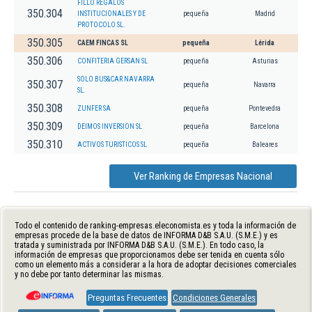
FILLO REGALOS
350.304
INSTITUCIONALES Y DE
pequeña
Madrid
PROTOCOLO SL.
350.305
CAEM FINCAS SL
pequeña
Lérida
350.306
CONFITERIA GERSAN SL
pequeña
Asturias
SOLO BUS&CAR NAVARRA
350.307
pequeña
Navarra
SL.
350.308
ZUNFER SA
pequeña
Pontevedra
350.309
DEIMOS INVERSION SL
pequeña
Barcelona
350.310
ACTIVOS TURISTICOS SL
pequeña
Baleares
Ver Ranking de Empresas Nacional
Todo el contenido de ranking-empresas.eleconomista.es y toda la información de
empresas procede de la base de datos de INFORMA D&B S.A.U. (S.M.E.) y es
tratada y suministrada por INFORMA D&B S.A.U. (S.M.E.). En todo caso, la
información de empresas que proporcionamos debe ser tenida en cuenta sólo
como un elemento más a considerar a la hora de adoptar decisiones comerciales
y no debe por tanto determinar las mismas.
Preguntas Frecuentes
Condiciones Generales