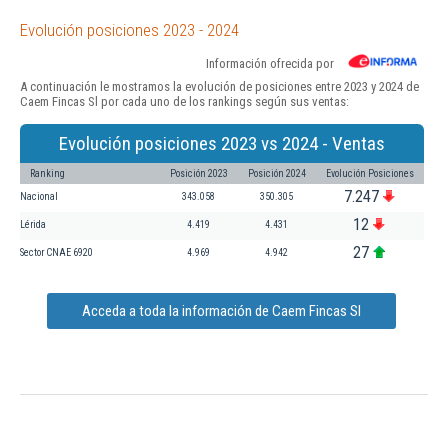
Evolución posiciones 2023 - 2024
Información ofrecida por
A continuación le mostramos la evolución de posiciones entre 2023 y 2024 de
Caem Fincas Sl por cada uno de los rankings según sus ventas:
Evolución posiciones 2023 vs 2024 - Ventas
Ranking
Posición 2023
Posición 2024
Evolución Posiciones
7.247
Nacional
343.058
350.305
12
Lérida
4.419
4.431
27
Sector CNAE 6920
4.969
4.942
Acceda a toda la información de Caem Fincas Sl