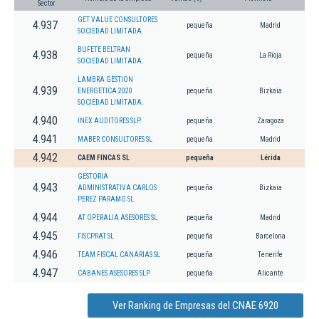
Sector
GET VALUE CONSULTORES
4.937
pequeña
Madrid
SOCIEDAD LIMITADA.
BUFETE BELTRAN
4.938
pequeña
La Rioja
SOCIEDAD LIMITADA.
LAMBRA GESTION
4.939
ENERGETICA 2020
pequeña
Bizkaia
SOCIEDAD LIMITADA.
4.940
INEX AUDITORES SLP.
pequeña
Zaragoza
4.941
MABER CONSULTORES SL
pequeña
Madrid
4.942
CAEM FINCAS SL
pequeña
Lérida
GESTORIA
4.943
ADMINISTRATIVA CARLOS
pequeña
Bizkaia
PEREZ PARAMO SL
4.944
AT OPERALIA ASESORES SL
pequeña
Madrid
4.945
FISCPRAT SL
pequeña
Barcelona
4.946
TEAM FISCAL CANARIAS SL
pequeña
Tenerife
4.947
CABANES ASESORES SLP
pequeña
Alicante
Ver Ranking de Empresas del CNAE 6920