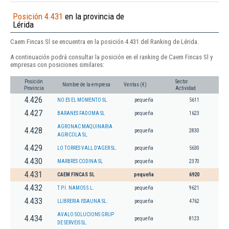
Posición 4.431
en la provincia de
Lérida
Caem Fincas Sl se encuentra en la posición 4.431 del Ranking de Lérida.
A continuación podrá consultar la posición en el ranking de Caem Fincas Sl y
empresas con posiciones similares:
Posición
Sector
Nombre de la empresa
Ventas (€)
Provincia
Actividad
4.426
NO ES EL MOMENTO SL.
pequeña
5611
4.427
BARANES FADOMA SL
pequeña
1623
AGRONAC MAQUINARIA
4.428
pequeña
2830
AGRICOLA SL.
4.429
LO TORRES VALL D'AGER SL.
pequeña
5630
4.430
MARBRES CODINA SL
pequeña
2370
4.431
CAEM FINCAS SL
pequeña
6920
4.432
T.P.I. NAMOS S.L.
pequeña
9621
4.433
LLIBRERIA ISSAUNA SL.
pequeña
4762
AVALO SOLUCIONS GRUP
4.434
pequeña
8123
DE SERVEIS SL.