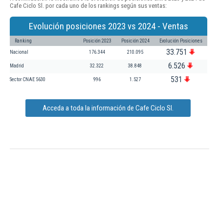
Cafe Ciclo Sl. por cada uno de los rankings según sus ventas:
Evolución posiciones 2023 vs 2024 - Ventas
Ranking
Posición 2023
Posición 2024
Evolución Posiciones
33.751
Nacional
176.344
210.095
6.526
Madrid
32.322
38.848
531
Sector CNAE 5630
996
1.527
Acceda a toda la información de Cafe Ciclo Sl.