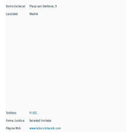
Domicilio Social
Plaza san Ildefonso , 9
Localidad
Madrid
Teléfono
91532...
Forma Jurídica
Sociedad limitada
Página Web
www.labicicletacafe.com