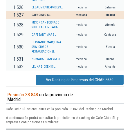
1.526
ELBAUM ENTERPRISES SL.
mediana
Baleares
1.527
CAFE CICLO SL.
mediana
Madrid
MESON SAN BERNABE
1.528
mediana
Almería
SOCIEDAD LIMITADA.
1.529
CAFE SANTIMAR S L
mediana
Cantabria
HERMANOS MARQUINA
1.530
SERVICIOS DE
mediana
Bizkaia
RESTAURACION SL
1.531
NOMADA GRAN VIA SL.
mediana
Huelva
1.532
LEUKA DICKENS SL.
mediana
Alicante
Ver Ranking de Empresas del CNAE 5630
Posición 38.848
en la provincia de
Madrid
Cafe Ciclo Sl. se encuentra en la posición 38.848 del Ranking de Madrid.
A continuación podrá consultar la posición en el ranking de Cafe Ciclo Sl. y
empresas con posiciones similares: