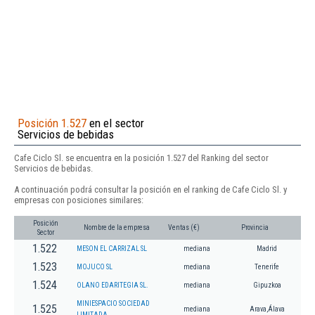
Posición 1.527
en el sector
Servicios de bebidas
Cafe Ciclo Sl. se encuentra en la posición 1.527 del Ranking del sector
Servicios de bebidas.
A continuación podrá consultar la posición en el ranking de Cafe Ciclo Sl. y
empresas con posiciones similares:
Posición
Nombre de la empresa
Ventas (€)
Provincia
Sector
1.522
MESON EL CARRIZAL SL
mediana
Madrid
1.523
MOJUCO SL
mediana
Tenerife
1.524
OLANO EDARITEGIA SL.
mediana
Gipuzkoa
MINIESPACIO SOCIEDAD
1.525
mediana
Arava,Álava
LIMITADA.