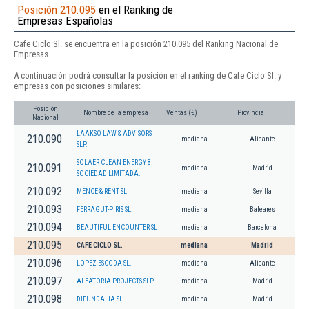
Posición 210.095
en el Ranking de
Empresas Españolas
Cafe Ciclo Sl. se encuentra en la posición 210.095 del Ranking Nacional de
Empresas.
A continuación podrá consultar la posición en el ranking de Cafe Ciclo Sl. y
empresas con posiciones similares:
Posición
Nombre de la empresa
Ventas (€)
Provincia
Nacional
LAAKSO LAW & ADVISORS
210.090
mediana
Alicante
SLP.
SOLAER CLEAN ENERGY 8
210.091
mediana
Madrid
SOCIEDAD LIMITADA.
210.092
MENCE & RENT SL
mediana
Sevilla
210.093
FERRAGUT-PIRIS SL.
mediana
Baleares
210.094
BEAUTIFUL ENCOUNTER SL
mediana
Barcelona
210.095
CAFE CICLO SL.
mediana
Madrid
210.096
LOPEZ ESCODA SL.
mediana
Alicante
210.097
ALEATORIA PROJECTS SLP.
mediana
Madrid
210.098
DIFUNDALIA SL.
mediana
Madrid