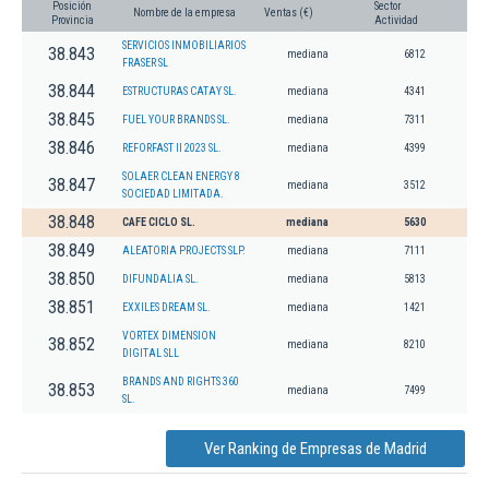
Posición
Sector
Nombre de la empresa
Ventas (€)
Provincia
Actividad
SERVICIOS INMOBILIARIOS
38.843
mediana
6812
FRASER SL
38.844
ESTRUCTURAS CATAY SL.
mediana
4341
38.845
FUEL YOUR BRANDS SL.
mediana
7311
38.846
REFORFAST II 2023 SL.
mediana
4399
SOLAER CLEAN ENERGY 8
38.847
mediana
3512
SOCIEDAD LIMITADA.
38.848
CAFE CICLO SL.
mediana
5630
38.849
ALEATORIA PROJECTS SLP.
mediana
7111
38.850
DIFUNDALIA SL.
mediana
5813
38.851
EXXILES DREAM SL.
mediana
1421
VORTEX DIMENSION
38.852
mediana
8210
DIGITAL SLL
BRANDS AND RIGHTS 360
38.853
mediana
7499
SL.
Ver Ranking de Empresas de Madrid