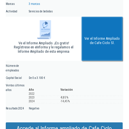
Marcas
3 marcas
Actividad
Servicios de bebidas
Ver el Informe Ampliado
de Cafe Ciclo Sl.
Ve el Informe Ampliado. ¡Es gratis!
Regístrese en eInforma y le regalamos el
Informe Ampliado de esta empresa
Número de
empleados
Capital Social
De 0 a 3.100 €
Ventas últimos
Año
Variación
años
2022
2023
-8,85 %
2024
-14,45 %
Resultado 2024
Negativo
Accede al Informe ampliado de Cafe Ciclo