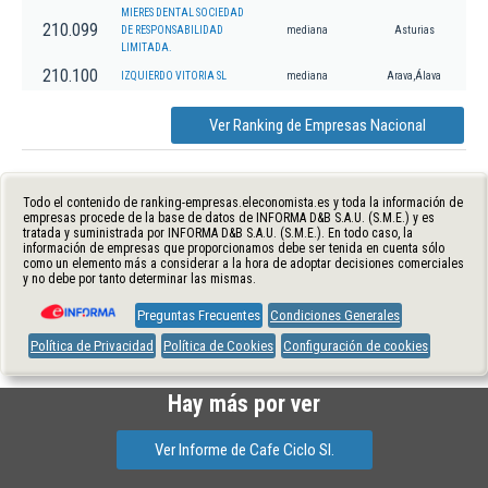
MIERES DENTAL SOCIEDAD
210.099
DE RESPONSABILIDAD
mediana
Asturias
LIMITADA.
210.100
IZQUIERDO VITORIA SL
mediana
Arava,Álava
Ver Ranking de Empresas Nacional
Todo el contenido de ranking-empresas.eleconomista.es y toda la información de
empresas procede de la base de datos de INFORMA D&B S.A.U. (S.M.E.) y es
tratada y suministrada por INFORMA D&B S.A.U. (S.M.E.). En todo caso, la
información de empresas que proporcionamos debe ser tenida en cuenta sólo
como un elemento más a considerar a la hora de adoptar decisiones comerciales
y no debe por tanto determinar las mismas.
Preguntas Frecuentes
Condiciones Generales
Política de Privacidad
Política de Cookies
Configuración de cookies
Hay más por ver
Ver Informe de Cafe Ciclo Sl.