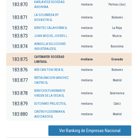
KARLAVEGE SOCIEDAD
183.870
mediana
Palmas (las)
ANONIMA.
LA GOURMEDA BY
183.871
mediana
Baleares
NOVAVITA SL.
183.872
SERVITEC CALAHORRA SL
mediana
La Rioja
183.873
JUAN MIGUEL JOVER S.L.
mediana
Murcia
ARADILLA SOLUCIONES
183.874
mediana
Barcelona
INDUSTRIALES SL
CAFEMAYER SOCIEDAD
183.875
mediana
Granada
LIMITADA.
183.876
MES CAN TONI REIA SL.
mediana
Baleares
RESTAURACION SANCHEZ
183.877
mediana
Madrid
CASTRO SL
SERVICIOS FUNERARIOS
183.878
mediana
Salamanca
VIRGEN DE LA VEGA SL
183.879
SOTOINMO PROJECTS SL.
mediana
Cádiz
CASTRO-FLEIDERMAN &
183.880
mediana
Madrid
ASOCIADOS SL
Ver Ranking de Empresas Nacional