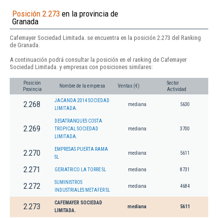
Posición 2.273
en la provincia de
Granada
Cafemayer Sociedad Limitada. se encuentra en la posición 2.273 del Ranking
de Granada.
A continuación podrá consultar la posición en el ranking de Cafemayer
Sociedad Limitada. y empresas con posiciones similares:
Posición
Sector
Nombre de la empresa
Ventas (€)
Provincia
Actividad
JACANDA 2014 SOCIEDAD
2.268
mediana
5630
LIMITADA.
DESATRANQUES COSTA
2.269
TROPICAL SOCIEDAD
mediana
3700
LIMITADA.
EMPRESAS PUERTA RAMA
2.270
mediana
5611
SL
2.271
GERIATRICO LA TORRE SL
mediana
8731
SUMINISTROS
2.272
mediana
4684
INDUSTRIALES METAFER SL
CAFEMAYER SOCIEDAD
2.273
mediana
5611
LIMITADA.