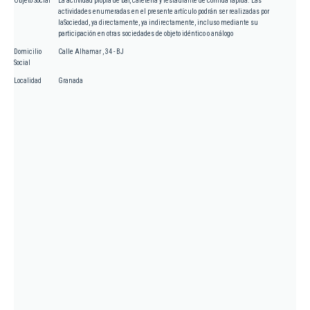
Objeto Social
La actividad propia de bar, cafetería y restaurante de comida rápida. Las
actividades enumeradas en el presente artículo podrán ser realizadas por
laSociedad, ya directamente, ya indirectamente, incluso mediante su
participación en otras sociedades de objeto idéntico o análogo
Domicilio
Calle Alhamar , 34 - BJ
Social
Localidad
Granada