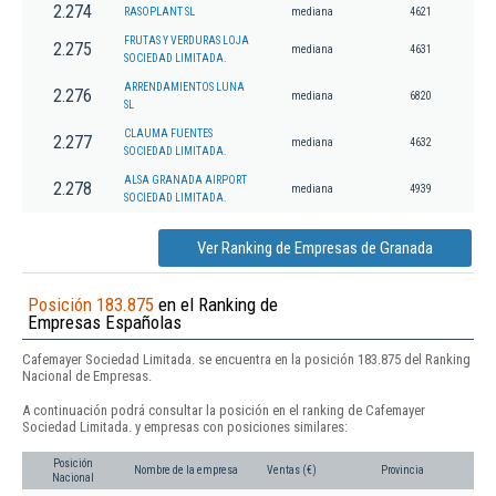
2.274
RASOPLANT SL
mediana
4621
FRUTAS Y VERDURAS LOJA
2.275
mediana
4631
SOCIEDAD LIMITADA.
ARRENDAMIENTOS LUNA
2.276
mediana
6820
SL
CLAUMA FUENTES
2.277
mediana
4632
SOCIEDAD LIMITADA.
ALSA GRANADA AIRPORT
2.278
mediana
4939
SOCIEDAD LIMITADA.
Ver Ranking de Empresas de Granada
Posición 183.875
en el Ranking de
Empresas Españolas
Cafemayer Sociedad Limitada. se encuentra en la posición 183.875 del Ranking
Nacional de Empresas.
A continuación podrá consultar la posición en el ranking de Cafemayer
Sociedad Limitada. y empresas con posiciones similares:
Posición
Nombre de la empresa
Ventas (€)
Provincia
Nacional