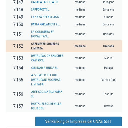
7.147
CARACAS-AGUILAS SL
mediana
Tarragona
7.148
SAPPOROST SL.
mediana
Barcelona
7.149
LA YAYA HELADERIA SL.
mediana
Almería
7.150
PASTA PARLAMENT S.L.
mediana
Barcelona
LA GOURMEDA BY
7.151
mediana
Baleares
NOVAVITA SL.
CAFEMAYER SOCIEDAD
7.152
mediana
Granada
LIMITADA.
RESTAURACION SANCHEZ
7.153
mediana
Madrid
CASTRO SL
7.154
CULINARIA UNICA SL.
mediana
Málaga
AZZURRO CHILL OUT
7.155
RESTAURANT SOCIEDAD
mediana
Palmas (las)
LIMITADA.
ARTE-COCINA FUJIYAMA
7.156
mediana
Tenerife
SL.
HOSTAL EL SOL DE VILLA
7.157
mediana
Córdoba
DEL RIO SL
Ver Ranking de Empresas del CNAE 5611