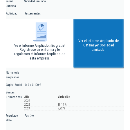
Forma
Sociedad limitada
Jurídica
Actividad
Restaurantes
Ver el Informe Ampliado de
Cafemayer Sociedad
Ve el Informe Ampliado. ¡Es gratis!
Regístrese en eInforma y le
Limitada.
regalamos el Informe Ampliado de
esta empresa
Número de
empleados
Capital Social
De 0 a 3.100 €
Ventas
Año
Variación
últimos años
2022
2023
19,14 %
2024
7,22 %
Resultado
Positivo
2024