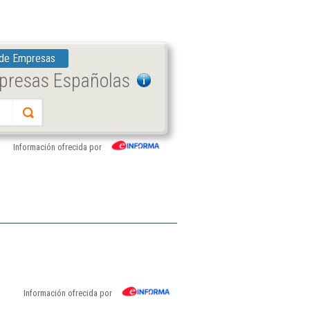
 de Empresas
mpresas Españolas
Información ofrecida por
Información ofrecida por