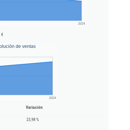
2024
 €
olución de ventas
2024
Variación
23,98 %