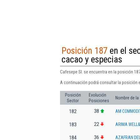
Posición 187
en el sec
cacao y especias
Cafesepe Sl. se encuentra en la posición 187
A continuación podrá consultar la posición 
Posición
Evolución
Nombre de la
Sector
Posiciones
38
182
AM COMMODIT
22
183
ARIMA WELL&
36
184
AZAFRAN DEL