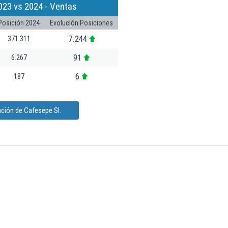
023 vs 2024 - Ventas
Posición 2024
Evolución Posiciones
7.244
371.311
91
6.267
6
187
ción de Cafesepe Sl.