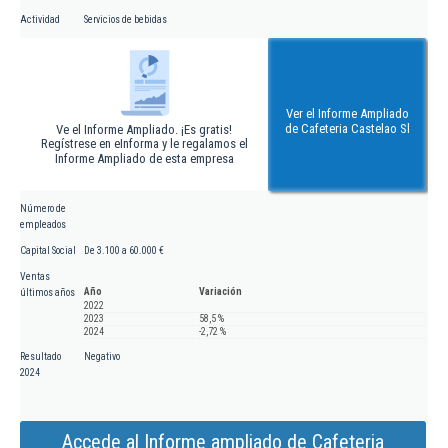
Actividad
Servicios de bebidas
Ver el Informe Ampliado
de Cafeteria Castelao Sl
Ve el Informe Ampliado. ¡Es gratis!
Regístrese en eInforma y le regalamos el
Informe Ampliado de esta empresa
Número de
empleados
Capital Social
De 3.100 a 60.000 €
Ventas
Año
Variación
últimos años
2022
2023
58,5 %
2024
-2,72 %
Resultado
Negativo
2024
Accede al Informe ampliado de Cafeteria