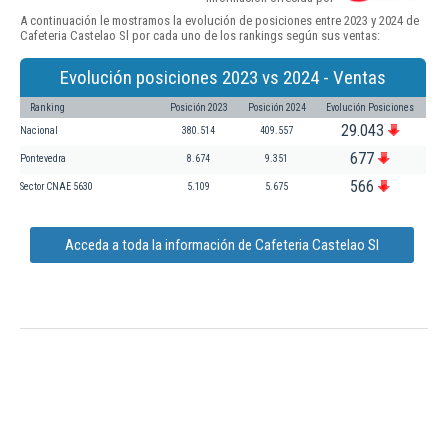
A continuación le mostramos la evolución de posiciones entre 2023 y 2024 de
Cafeteria Castelao Sl por cada uno de los rankings según sus ventas:
Evolución posiciones 2023 vs 2024 - Ventas
Ranking
Posición 2023
Posición 2024
Evolución Posiciones
29.043
Nacional
380.514
409.557
677
Pontevedra
8.674
9.351
566
Sector CNAE 5630
5.109
5.675
Acceda a toda la información de Cafeteria Castelao Sl