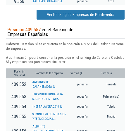
9.356
TALLERES COUÑAGO SL
pequeña
9531
Ver Ranking de Empresas de Pontevedra
Posición 409.557
en el Ranking de
Empresas Españolas
Cafeteria Castelao Sl se encuentra en la posición 409.557 del Ranking Nacional
de Empresas.
A continuación podrá consultar la posición en el ranking de Cafeteria Castelao
Sl y empresas con posiciones similares:
Posición
Nombre de la empresa
Ventas (€)
Provincia
Nacional
JARDINES DE
409.552
pequeña
Tenerife
CASAHERMOSA SL
TORRES BUILDINGS 2016
409.553
pequeña
Palmas (las)
SOCIEDAD LIMITADA.
409.554
INET TALAVERA 2010 SL
pequeña
Toledo
SUMINISTRO DE IMPRESION
409.555
pequeña
Madrid
Y TECNOLOGIA SL.
ALLWHITE