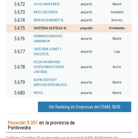
5.672
LA VILLANA BAR SL.
pequeña
Madrid
5.673
BATEL DELICIAS SL
pequeña
Valladolid
5.674
RENDUELES MARKET SL.
pequeña
Asturias
5.675
CAFETERIA CASTELAO SL
pequeña
Pontevedra
HERMANOS SANCHEZ
5.676
pequeña
Madrid
CAMARA SA
CAFETERIA GOMEZ Y
5.677
pequeña
Lugo
DIEGUEZ SL.
SOLEA INVERSIONES
5.678
HOSTELERAS SOCIEDAD
pequeña
Sevilla
LIMITADA.
ALYPA GESTION Y
5.679
pequeña
Madrid
SERVICIOS INTEGRALES SL.
5.680
4RY4 SL.
pequeña
Madrid
Ver Ranking de Empresas del CNAE 5630
Posición 9.351
en la provincia de
Pontevedra
Cafeteria Castelao Sl se encuentra en la posición 9.351 del Ranking de