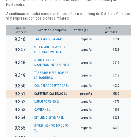
Pontevedra.
A continuación podrá consultar la posición en el ranking de Cafeteria Castelao
Sl y empresas con posiciones similares:
Posición
Sector
Nombre de la empresa
Ventas (€)
Provincia
Actividad
9.346
TALLERES BEIRAMAR SL
pequeña
9531
SOLLA MULTISERVICIOS
9.347
pequeña
9521
SOCIEDAD LIMITADA.
NEUMATICOS Y
9.348
pequeña
3319
MANTENIMIENTO BUEU SL
TRABAJOS METALICOS DE
9.349
pequeña
2512
SOLDADURA SL.
9.350
CONGELADOS ESTRADA SL.
pequeña
4727
9.351
CAFETERIA CASTELAO SL
pequeña
5630
9.352
LUPUS PORRIÑO SL
pequeña
4776
9.353
CAVIFAN SL
pequeña
1392
9.354
ESTILISMO ESTYMAR SL.
pequeña
9621
INVESTIMENTOS DO COTO
9.355
pequeña
6920
SL