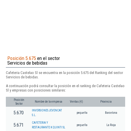
Posición 5.675
en el sector
Servicios de bebidas
Cafeteria Castelao Sl se encuentra en la posición 5.675 del Ranking del sector
Servicios de bebidas.
A continuación podrá consultar la posición en el ranking de Cafeteria Castelao
Sl y empresas con posiciones similares:
Posición
Nombre de la empresa
Ventas (€)
Provincia
Sector
INVERSIONES JEVENCAT
5.670
pequeña
Barcelona
S.L.
CAFETERIA Y
5.671
pequeña
La Rioja
RESTAURANTE K QUINTI SL