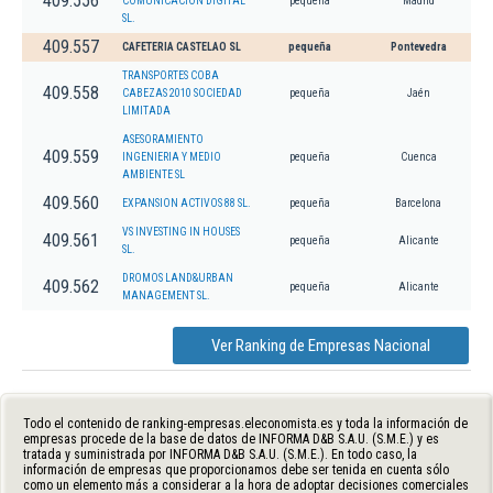
409.556
COMUNICACION DIGITAL
pequeña
Madrid
SL.
409.557
CAFETERIA CASTELAO SL
pequeña
Pontevedra
TRANSPORTES COBA
409.558
CABEZAS 2010 SOCIEDAD
pequeña
Jaén
LIMITADA
ASESORAMIENTO
409.559
INGENIERIA Y MEDIO
pequeña
Cuenca
AMBIENTE SL
409.560
EXPANSION ACTIVOS 88 SL.
pequeña
Barcelona
VS INVESTING IN HOUSES
409.561
pequeña
Alicante
SL.
DROMOS LAND&URBAN
409.562
pequeña
Alicante
MANAGEMENT SL.
Ver Ranking de Empresas Nacional
Todo el contenido de ranking-empresas.eleconomista.es y toda la información de
empresas procede de la base de datos de INFORMA D&B S.A.U. (S.M.E.) y es
tratada y suministrada por INFORMA D&B S.A.U. (S.M.E.). En todo caso, la
información de empresas que proporcionamos debe ser tenida en cuenta sólo
como un elemento más a considerar a la hora de adoptar decisiones comerciales