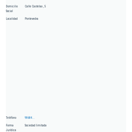
Domicilio
Calle Castelao , 5
Social
Localidad
Pontevedra
Teléfono
98684...
Forma
Sociedad limitada
Jurídica