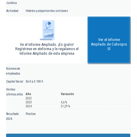
Jurídica
Actividad
Hoteles y alojamientos similares
Ver el Informe
Ampliado de Cahospra
Ve el Informe Ampliado. ¡Es gratis!
Regístrese en eInforma y le regalamos el
Sl
Informe Ampliado de esta empresa
Número de
empleados
Capital Social
De 0 a 3.100 €
Ventas
Año
Variación
últimos años
2022
2023
6,6 %
2024
21,29 %
Resultado
Positivo
2024