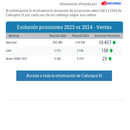
Información ofrecida por
A continuación le mostramos la evolución de posiciones entre 2023 y 2024 de
Cahospra Sl por cada uno de los rankings según sus ventas:
Evolución posiciones 2023 vs 2024 - Ventas
Ranking
Posición 2023
Posición 2024
Evolución Posiciones
10.457
Nacional
285.400
274.943
150
León
2.212
2.062
23
Sector CNAE 5510
4.642
4.619
Acceda a toda la información de Cahospra Sl