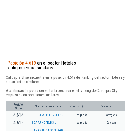
Posición 4.619
en el sector Hoteles
y alojamientos similares
Cahospra Sl se encuentra en la posición 4.619 del Ranking del sector Hoteles y
alojamientos similares.
A continuación podrá consultar la posición en el ranking de Cahospra Sl y
empresas con posiciones similares:
Posición
Nombre de la empresa
Ventas (€)
Provincia
Sector
4.614
RULL SERVEIS TURISTICS SL
pequeña
Tarragona
4.615
EGARU HOTELES SL.
pequeña
Córdoba
JAMAX IBIZA SOCIEDAD