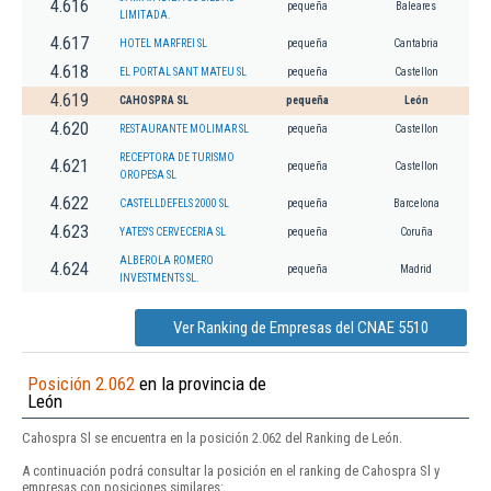
4.616
pequeña
Baleares
LIMITADA.
4.617
HOTEL MARFREI SL
pequeña
Cantabria
4.618
EL PORTAL SANT MATEU SL
pequeña
Castellon
4.619
CAHOSPRA SL
pequeña
León
4.620
RESTAURANTE MOLIMAR SL
pequeña
Castellon
RECEPTORA DE TURISMO
4.621
pequeña
Castellon
OROPESA SL
4.622
CASTELLDEFELS 2000 SL
pequeña
Barcelona
4.623
YATES'S CERVECERIA SL
pequeña
Coruña
ALBEROLA ROMERO
4.624
pequeña
Madrid
INVESTMENTS SL.
Ver Ranking de Empresas del CNAE 5510
Posición 2.062
en la provincia de
León
Cahospra Sl se encuentra en la posición 2.062 del Ranking de León.
A continuación podrá consultar la posición en el ranking de Cahospra Sl y
empresas con posiciones similares: