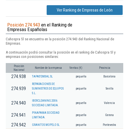
Ver Ranking de Empresas de León
Posición 274.943
en el Ranking de
Empresas Españolas
Cahospra Sl se encuentra en la posición 274.943 del Ranking Nacional de
Empresas.
A continuación podrá consultar la posición en el ranking de Cahospra Sl y
empresas con posiciones similares:
Posición
Nombre de la empresa
Ventas (€)
Provincia
Nacional
274.938
TAPAS'EMBAL SL
pequeña
Barcelona
REPARACIONES DE
274.939
SUMINISTROS DE EQUIPOS
pequeña
Sevilla
S.L.
IBERCLEANING 2006
274.940
pequeña
Valencia
SOCIEDAD LIMITADA.
PINAPAMA SOCIEDAD
274.941
pequeña
Gerona
LIMITADA.
274.942
GRANITOS MOPELO SL
pequeña
Pontevedra