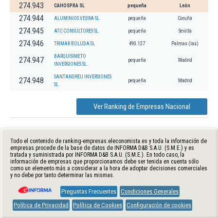
274.943
CAHOSPRA SL
pequeña
León
274.944
ALUMINIOS VEDRA SL.
pequeña
Coruña
274.945
ATC CONSULTORES SL
pequeña
Sevilla
274.946
TRIMAR BOLUDA SL
490.127
Palmas (las)
BARQUISIMETO
274.947
pequeña
Madrid
INVERSIONES SL.
SANTANDREU INVERSIONES
274.948
pequeña
Madrid
SL.
Ver Ranking de Empresas Nacional
Todo el contenido de ranking-empresas.eleconomista.es y toda la información de
empresas procede de la base de datos de INFORMA D&B S.A.U. (S.M.E.) y es
tratada y suministrada por INFORMA D&B S.A.U. (S.M.E.). En todo caso, la
información de empresas que proporcionamos debe ser tenida en cuenta sólo
como un elemento más a considerar a la hora de adoptar decisiones comerciales
y no debe por tanto determinar las mismas.
Preguntas Frecuentes
Condiciones Generales
Política de Privacidad
Política de Cookies
Configuración de cookies