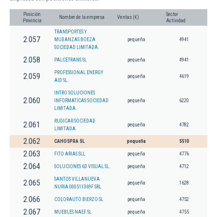
Posición
Sector
Nombre de la empresa
Ventas (€)
Provincia
Actividad
TRANSPORTES Y
2.057
MUDANZAS BOEZA
pequeña
4941
SOCIEDAD LIMITADA.
2.058
PALCETRANS SL
pequeña
4941
PROFESSIONAL ENERGY
2.059
pequeña
4619
AID SL.
INTRO SOLUCIONES
2.060
INFORMATICAS SOCIEDAD
pequeña
6220
LIMITADA.
RUDICAR SOCIEDAD
2.061
pequeña
4782
LIMITADA
2.062
CAHOSPRA SL
pequeña
5510
2.063
FITO ARIAS SLL
pequeña
4776
2.064
SOLUCIONES 6D VISUAL SL.
pequeña
4712
SANTOS VILLANUEVA
2.065
pequeña
1628
NURIA 000511369F SRL
2.066
COLORAUTO BIERZO SL
pequeña
4752
2.067
MUEBLES NAEF SL
pequeña
4755