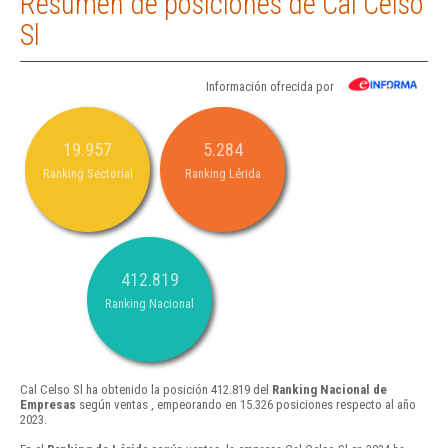
Resumen de posiciones de Cal Celso
Sl
Información ofrecida por
19.957
5.284
Ranking Sectorial
Ranking Lérida
412.819
Ranking Nacional
Cal Celso Sl ha obtenido la posición 412.819 del
Ranking Nacional de
Empresas
según ventas , empeorando en 15.326 posiciones respecto al año
2023.