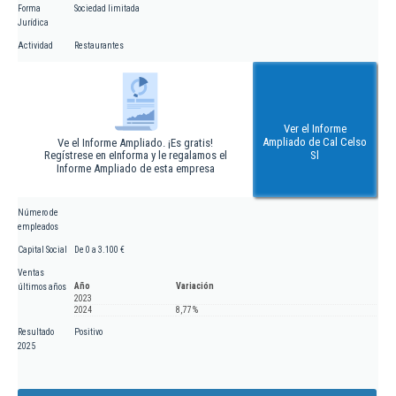
Forma
Sociedad limitada
Jurídica
Actividad
Restaurantes
Ver el Informe
Ampliado de Cal Celso
Ve el Informe Ampliado. ¡Es gratis!
Regístrese en eInforma y le regalamos el
Sl
Informe Ampliado de esta empresa
Número de
empleados
Capital Social
De 0 a 3.100 €
Ventas
Año
Variación
últimos años
2023
2024
8,77 %
Resultado
Positivo
2025