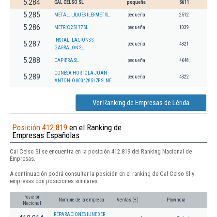
5.284
CAL CELSO SL
pequeña
5611
5.285
METAL. LIQUES ILERMET SL.
pequeña
2512
5.286
METRIC 25177 SL.
pequeña
1039
INSTAL. LACIONS S
5.287
pequeña
4321
GARRALON SL.
5.288
CAPIERA SL
pequeña
4648
CONESA HORTOLA JUAN
5.289
pequeña
4322
ANTONIO 000428517F SLNE
Ver Ranking de Empresas de Lérida
Posición 412.819
en el Ranking de
Empresas Españolas
Cal Celso Sl se encuentra en la posición 412.819 del Ranking Nacional de
Empresas.
A continuación podrá consultar la posición en el ranking de Cal Celso Sl y
empresas con posiciones similares:
Posición
Nombre de la empresa
Ventas (€)
Provincia
Nacional
REPARACIONES IUNEDER