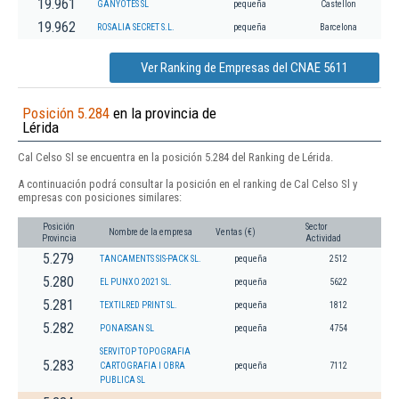
19.961
GANYOTES SL
pequeña
Castellon
19.962
ROSALIA SECRET S.L.
pequeña
Barcelona
Ver Ranking de Empresas del CNAE 5611
Posición 5.284
en la provincia de
Lérida
Cal Celso Sl se encuentra en la posición 5.284 del Ranking de Lérida.
A continuación podrá consultar la posición en el ranking de Cal Celso Sl y
empresas con posiciones similares:
Posición
Sector
Nombre de la empresa
Ventas (€)
Provincia
Actividad
5.279
TANCAMENTS SIS-PACK SL.
pequeña
2512
5.280
EL PUNXO 2021 SL.
pequeña
5622
5.281
TEXTILRED PRINT SL.
pequeña
1812
5.282
PONARSAN SL
pequeña
4754
SERVITOP TOPOGRAFIA
5.283
CARTOGRAFIA I OBRA
pequeña
7112
PUBLICA SL