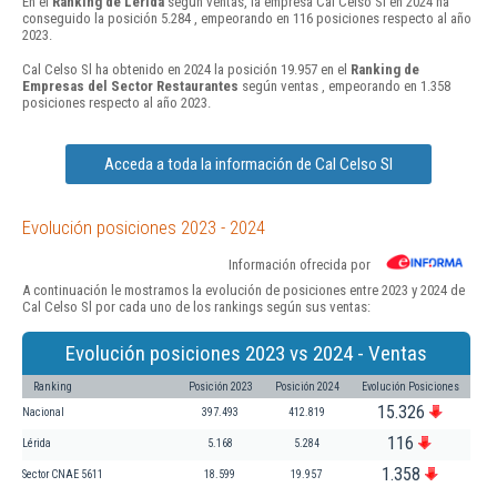
En el
Ranking de Lérida
según ventas, la empresa Cal Celso Sl en 2024 ha
conseguido la posición 5.284 , empeorando en 116 posiciones respecto al año
2023.
Cal Celso Sl ha obtenido en 2024 la posición 19.957 en el
Ranking de
Empresas del Sector Restaurantes
según ventas , empeorando en 1.358
posiciones respecto al año 2023.
Acceda a toda la información de Cal Celso Sl
Evolución posiciones 2023 - 2024
Información ofrecida por
A continuación le mostramos la evolución de posiciones entre 2023 y 2024 de
Cal Celso Sl por cada uno de los rankings según sus ventas:
Evolución posiciones 2023 vs 2024 - Ventas
Ranking
Posición 2023
Posición 2024
Evolución Posiciones
15.326
Nacional
397.493
412.819
116
Lérida
5.168
5.284
1.358
Sector CNAE 5611
18.599
19.957