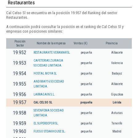
Restaurantes
Cal Celso Sl se encuentra en la posición 19.957 del Ranking del sector
Restaurantes.
A continuación podrá consultar la posición en el ranking de Cal Celso Sl y
empresas con posiciones similares:
Posición
Nombre de la empresa
Ventas (€)
Provincia
Sector
19.952
RESTAURANTE VERAMAR SL
pequeña
Albacete
CAFETERIAS ZURIAGA
19.953
pequeña
Valencia
SOCIEDAD LIMITADA.
19.954
HOSTAL MOYA SL
pequeña
Badajoz
ANDIMAY16 SOCIEDAD
19.955
pequeña
Albacete
LIMITADA.
19.956
LARRAGAIN S.L.
pequeña
Gipuzkoa
19.957
CAL CELSO SL
pequeña
Lérida
SEVENFEMA SOCIEDAD
19.958
pequeña
Asturias
LIMITADA.
19.959
EL SUPERDEPOR SL.
pequeña
Tenerife
19.960
FUEGO STEAKHOUSE SL.
pequeña
Madrid