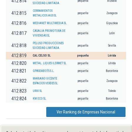
412.814
pequeña
Bizkaia
SOCIEDAD LIMITADA.
CERRAMIENTOS
412.815
pequeña
Zaragoza
METALICOS AGS SL
412.816
MEDIANET MULTIMEDIA SL
pequeña
Gipuzkoa
CASALIA PROMOTORA DE
412.817
pequeña
León
VIVIENDAS SL
PELUSO PRODUCCIONES
412.818
pequeña
Sevilla
SOCIEDAD LIMITADA.
412.819
CAL CELSO SL
pequeña
Lérida
412.820
METAL. LIQUES ILERMET SL.
pequeña
Lérida
412.821
GPASEABOTS S.L.
pequeña
Barcelona
MARIANO VICENTE
412.822
pequeña
Zaragoza
ESPACIOS VERDES SL
412.823
URIX SL
pequeña
Toledo
412.824
KM ECO SL
pequeña
Barcelona
Ver Ranking de Empresas Nacional