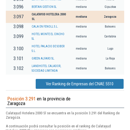
3.096
BERTAN GESTION SL
mediana
Gipuzkoa
CALATAYUD HOTELERA 2000
3.097
mediana
Zaragoza
SL
3.098
CALA EN FENOLL S.L.
mediana
Baleares
HOTEL MONTE EL CINCHO
3.099
mediana
Cantabria
SL
HOTEL PALACIO DE SOBER
3.100
mediana
Lugo
S.L.
3.101
GREEN ALFARO SL.
mediana
La Rioja
LANDHOTEL CALADOR,
3.102
mediana
Baleares
SOCIEDAD LIMITADA
Ver Ranking de Empresas del CNAE 5510
Posición 3.291
en la provincia de
Zaragoza
Calatayud Hotelera 2000 Sl se encuentra en la posición 3.291 del Ranking de
Zaragoza.
A continuación podrá consultar la posición en el ranking de Calatayud