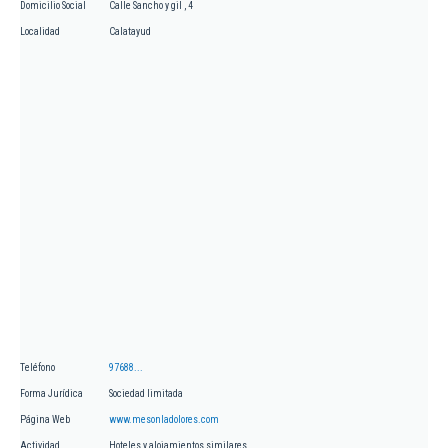
Domicilio Social
Calle Sancho y gil , 4
Localidad
Calatayud
Teléfono
97688...
Forma Jurídica
Sociedad limitada
Página Web
www.mesonladolores.com
Actividad
Hoteles y alojamientos similares