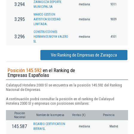
ZARAGOZA DEPORTE
3.294
mediana
9311
MUNICIPAL SA
MARCO GESTION
3.295
ARTISTICA SOCIEDAD
mediana
9039
LIMITADA.
CONSTRUCCIONES
3.296
HERMANOS MOYA VALERO
mediana
4101
SL
Ver Ranking de Empresas de Zaragoza
Posición 145.592
en el Ranking de
Empresas Españolas
Calatayud Hotelera 2000 Sl se encuentra en la posición 145.592 del Ranking
Nacional de Empresas.
A continuación podrá consultar la posición en el ranking de Calatayud
Hotelera 2000 Sl y empresas con posiciones similares:
Posición
Nombre de la empresa
Ventas (€)
Provincia
Nacional
RICARDO CERTIFICATION
145.587
mediana
Madrid
IBERIA SL.