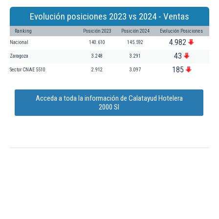
Evolución posiciones 2023 vs 2024 - Ventas
Ranking
Posición 2023
Posición 2024
Evolución Posiciones
4.982
Nacional
140.610
145.592
43
Zaragoza
3.248
3.291
185
Sector CNAE 5510
2.912
3.097
Acceda a toda la información de Calatayud Hotelera
2000 Sl