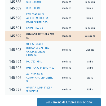
145.588
GEST LLOBO SL
mediana
Barcelona
145.589
COREFLUID SL
mediana
Murcia
EXPLOTACIONES
145.590
AGRICOLAS CORVERA,
mediana
Murcia
SOCIEDAD LIMITADA.
145.591
KARART SPAIN SL
mediana
Barcelona
CALATAYUD HOTELERA 2000
145.592
mediana
Zaragoza
SL
SUPERMERCADO
HERMANOS MARTINEZ
145.593
mediana
Granada
GARCIA SOCIEDAD
LIMITADA.
145.594
SOULTEC IDT SL.
mediana
Madrid
145.595
PANIFICADORA EUROPA SL
mediana
Madrid
ACTIVIDADES DE
145.596
COMUNICACION Y DISEÑO
mediana
Sevilla
SL.
OPUNTIA SUMINISTROS Y
145.597
mediana
Cádiz
SERVICIOS SL
Ver Ranking de Empresas Nacional