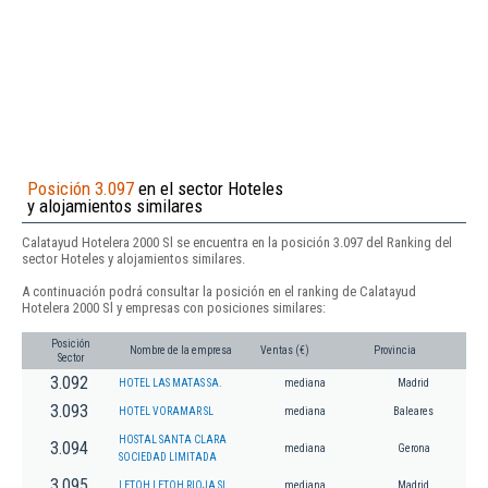
Posición 3.097
en el sector Hoteles
y alojamientos similares
Calatayud Hotelera 2000 Sl se encuentra en la posición 3.097 del Ranking del
sector Hoteles y alojamientos similares.
A continuación podrá consultar la posición en el ranking de Calatayud
Hotelera 2000 Sl y empresas con posiciones similares:
Posición
Nombre de la empresa
Ventas (€)
Provincia
Sector
3.092
HOTEL LAS MATAS SA.
mediana
Madrid
3.093
HOTEL VORAMAR SL
mediana
Baleares
HOSTAL SANTA CLARA
3.094
mediana
Gerona
SOCIEDAD LIMITADA
3.095
LETOH LETOH RIOJA SL.
mediana
Madrid