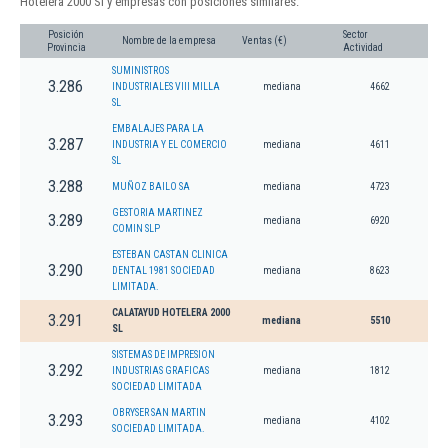
Hotelera 2000 Sl y empresas con posiciones similares:
Posición
Sector
Nombre de la empresa
Ventas (€)
Provincia
Actividad
SUMINISTROS
3.286
INDUSTRIALES VIII MILLA
mediana
4662
SL
EMBALAJES PARA LA
3.287
INDUSTRIA Y EL COMERCIO
mediana
4611
SL
3.288
MUÑOZ BAILO SA
mediana
4723
GESTORIA MARTINEZ
3.289
mediana
6920
COMIN SLP
ESTEBAN CASTAN CLINICA
3.290
DENTAL 1981 SOCIEDAD
mediana
8623
LIMITADA.
CALATAYUD HOTELERA 2000
3.291
mediana
5510
SL
SISTEMAS DE IMPRESION
3.292
INDUSTRIAS GRAFICAS
mediana
1812
SOCIEDAD LIMITADA
OBRYSER SAN MARTIN
3.293
mediana
4102
SOCIEDAD LIMITADA.