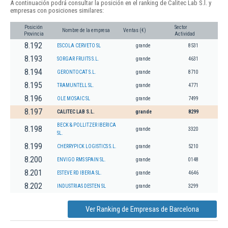
A continuación podrá consultar la posición en el ranking de Calitec Lab S.l. y
empresas con posiciones similares:
Posición
Sector
Nombre de la empresa
Ventas (€)
Provincia
Actividad
8.192
ESCOLA CERVETO SL
grande
8531
8.193
SORGAR FRUITS S.L.
grande
4631
8.194
GERONTOCAT S.L.
grande
8710
8.195
TRAMUNTELL SL.
grande
4771
8.196
OLE MOSAIC SL
grande
7499
8.197
CALITEC LAB S.L.
grande
8299
BECK & POLLITZER IBERICA
8.198
grande
3320
SL.
8.199
CHERRYPICK LOGISTICS S.L.
grande
5210
8.200
ENVIGO RMS SPAIN SL.
grande
0148
8.201
ESTEVE RD IBERIA SL.
grande
4646
8.202
INDUSTRIAS DESTEN SL
grande
3299
Ver Ranking de Empresas de Barcelona