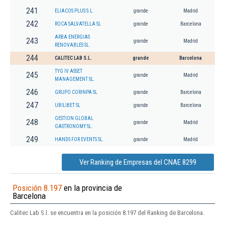
241
ELIACOS PLUS S.L.
grande
Madrid
242
ROCA SALVATELLA SL
grande
Barcelona
ARBA ENERGIAS
243
grande
Madrid
RENOVABLES SL.
244
CALITEC LAB S.L.
grande
Barcelona
TYG IV ASSET
245
grande
Madrid
MANAGEMENT SL.
246
GRUPO CORINPA SL
grande
Barcelona
247
UBILIBET SL
grande
Barcelona
GESTION GLOBAL
248
grande
Madrid
GASTRONOMY SL.
249
HANDS FOR EVENTS SL.
grande
Madrid
Ver Ranking de Empresas del CNAE 8299
Posición 8.197
en la provincia de
Barcelona
Calitec Lab S.l. se encuentra en la posición 8.197 del Ranking de Barcelona.