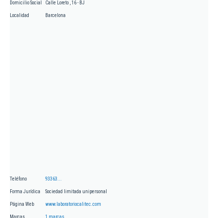
Domicilio Social
Calle Loreto , 16 - BJ
Localidad
Barcelona
Teléfono
93363...
Forma Jurídica
Sociedad limitada unipersonal
Página Web
www.laboratoriocalitec.com
Marcas
1 marcas