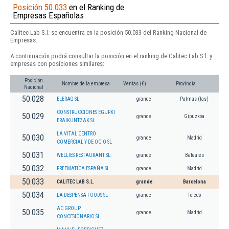
Posición 50.033
en el Ranking de
Empresas Españolas
Calitec Lab S.l. se encuentra en la posición 50.033 del Ranking Nacional de
Empresas.
A continuación podrá consultar la posición en el ranking de Calitec Lab S.l. y
empresas con posiciones similares:
Posición
Nombre de la empresa
Ventas (€)
Provincia
Nacional
50.028
ELERAQ SL
grande
Palmas (las)
CONSTRUCCIONES EGURKI
50.029
grande
Gipuzkoa
ERAIKUNTZAK SL.
LA VITAL CENTRO
50.030
grande
Madrid
COMERCIAL Y DE OCIO SL
50.031
WELLIES RESTAURANT SL.
grande
Baleares
50.032
FREEMATICA ESPAÑA SL.
grande
Madrid
50.033
CALITEC LAB S.L.
grande
Barcelona
50.034
LA DESPENSA FOODS SL
grande
Toledo
AC GROUP
50.035
grande
Madrid
CONCESIONARIO SL.