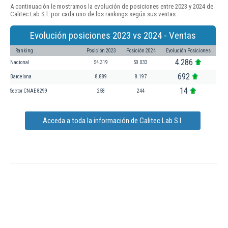
A continuación le mostramos la evolución de posiciones entre 2023 y 2024 de
Calitec Lab S.l. por cada uno de los rankings según sus ventas:
Evolución posiciones 2023 vs 2024 - Ventas
Ranking
Posición 2023
Posición 2024
Evolución Posiciones
4.286
Nacional
54.319
50.033
692
Barcelona
8.889
8.197
14
Sector CNAE 8299
258
244
Acceda a toda la información de Calitec Lab S.l.