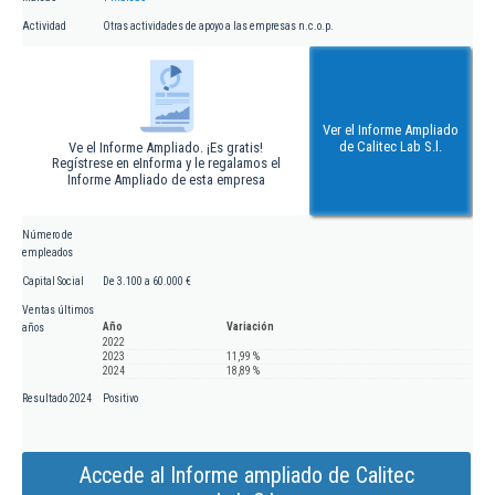
Actividad
Otras actividades de apoyo a las empresas n.c.o.p.
Ver el Informe Ampliado
de Calitec Lab S.l.
Ve el Informe Ampliado. ¡Es gratis!
Regístrese en eInforma y le regalamos el
Informe Ampliado de esta empresa
Número de
empleados
Capital Social
De 3.100 a 60.000 €
Ventas últimos
Año
Variación
años
2022
2023
11,99 %
2024
18,89 %
Resultado 2024
Positivo
Accede al Informe ampliado de Calitec