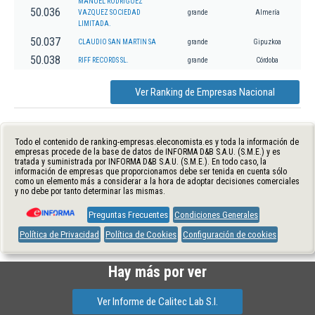
MANUEL RODRIGUEZ
50.036
VAZQUEZ SOCIEDAD
grande
Almería
LIMITADA.
50.037
CLAUDIO SAN MARTIN SA
grande
Gipuzkoa
50.038
RIFF RECORDS SL.
grande
Córdoba
Ver Ranking de Empresas Nacional
Todo el contenido de ranking-empresas.eleconomista.es y toda la información de
empresas procede de la base de datos de INFORMA D&B S.A.U. (S.M.E.) y es
tratada y suministrada por INFORMA D&B S.A.U. (S.M.E.). En todo caso, la
información de empresas que proporcionamos debe ser tenida en cuenta sólo
como un elemento más a considerar a la hora de adoptar decisiones comerciales
y no debe por tanto determinar las mismas.
Preguntas Frecuentes
Condiciones Generales
Política de Privacidad
Política de Cookies
Configuración de cookies
Hay más por ver
Ver Informe de Calitec Lab S.l.