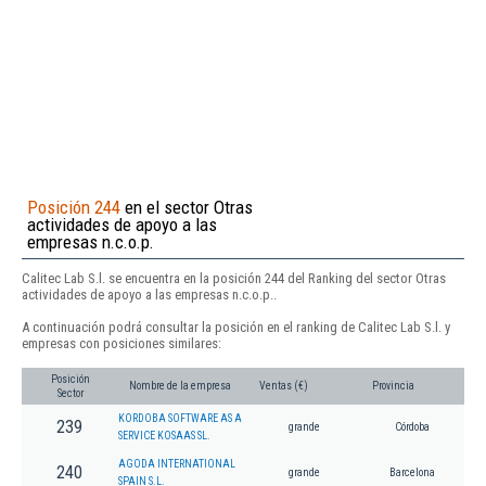
Posición 244
en el sector Otras
actividades de apoyo a las
empresas n.c.o.p.
Calitec Lab S.l. se encuentra en la posición 244 del Ranking del sector Otras
actividades de apoyo a las empresas n.c.o.p..
A continuación podrá consultar la posición en el ranking de Calitec Lab S.l. y
empresas con posiciones similares:
Posición
Nombre de la empresa
Ventas (€)
Provincia
Sector
KORDOBA SOFTWARE AS A
239
grande
Córdoba
SERVICE KOSAAS SL.
AGODA INTERNATIONAL
240
grande
Barcelona
SPAIN S.L.