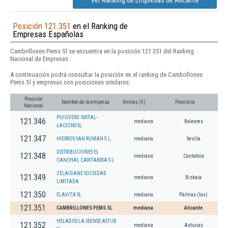
Ver Ranking de Empresas de Alicante
Posición 121.351
en el Ranking de
Empresas Españolas
Cambrillones Pems Sl se encuentra en la posición 121.351 del Ranking
Nacional de Empresas.
A continuación podrá consultar la posición en el ranking de Cambrillones
Pems Sl y empresas con posiciones similares:
Posición
Nombre de la empresa
Ventas (€)
Provincia
Nacional
PUIGVERD INSTAL-
121.346
mediana
Baleares
LACIONS SL.
121.347
HIERROS SAN ROMAN S.L.
mediana
Sevilla
DISTRIBUCIONES EL
121.348
mediana
Cantabria
CANCHAL CANTABRIA S L
ZELAIGANE SOCIEDAD
121.349
mediana
Bizkaia
LIMITADA
121.350
ELAVITA SL
mediana
Palmas (las)
121.351
CAMBRILLONES PEMS SL
mediana
Alicante
HELADOS LA IBENSE ASTUR
121.352
mediana
Asturias