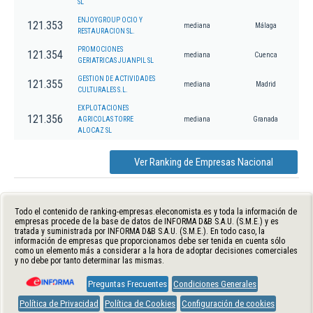
SL
ENJOYGROUP OCIO Y
121.353
mediana
Málaga
RESTAURACION SL.
PROMOCIONES
121.354
mediana
Cuenca
GERIATRICAS JUANPIL SL
GESTION DE ACTIVIDADES
121.355
mediana
Madrid
CULTURALES S.L.
EXPLOTACIONES
121.356
AGRICOLAS TORRE
mediana
Granada
ALOCAZ SL
Ver Ranking de Empresas Nacional
Todo el contenido de ranking-empresas.eleconomista.es y toda la información de
empresas procede de la base de datos de INFORMA D&B S.A.U. (S.M.E.) y es
tratada y suministrada por INFORMA D&B S.A.U. (S.M.E.). En todo caso, la
información de empresas que proporcionamos debe ser tenida en cuenta sólo
como un elemento más a considerar a la hora de adoptar decisiones comerciales
y no debe por tanto determinar las mismas.
Preguntas Frecuentes
Condiciones Generales
Política de Privacidad
Política de Cookies
Configuración de cookies