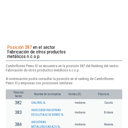
Posición 387
en el sector
Fabricación de otros productos
metálicos n.c.o.p.
Cambrillones Pems Sl se encuentra en la posición 387 del Ranking del sector
Fabricación de otros productos metálicos n.c.o.p..
A continuación podrá consultar la posición en el ranking de Cambrillones
Pems Sl y empresas con posiciones similares:
Posición
Nombre de la empresa
Ventas (€)
Provincia
Sector
382
GALIRIEL SL
mediana
Coruña
INDECOBER INDUSTRIAS
383
mediana
Bizkaia
DECOLETAGE DE BERRIZ SL
INDUSTRIAS
384
mediana
Navarra
METALURGICAS AZU SL