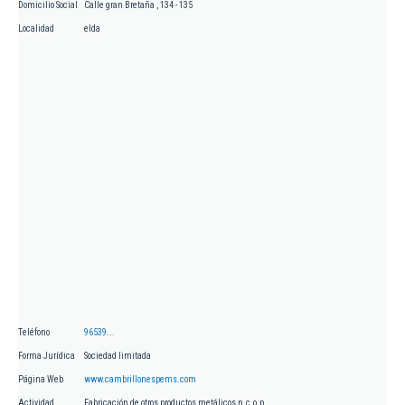
Domicilio Social
Calle gran Bretaña , 134 - 135
Localidad
elda
Teléfono
96539...
Forma Jurídica
Sociedad limitada
Página Web
www.cambrillonespems.com
Actividad
Fabricación de otros productos metálicos n.c.o.p.