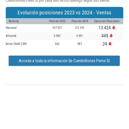
Cambrillones Pems Sl por cada uno de los rankings según sus ventas:
Evolución posiciones 2023 vs 2024 - Ventas
Ranking
Posición 2023
Posición 2024
Evolución Posiciones
13.424
Nacional
107.927
121.351
449
Alicante
3.982
4.431
24
Sector CNAE 2599
363
387
Acceda a toda la información de Cambrillones Pems Sl