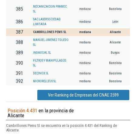
MECANIZACION PRAMEC
385
mediana
Barcelona
SL
SAC LASER SOCIEDAD
386
mediana
León
LIMITADA
387
CAMBRILLONES PEMS SL
mediana
Alicante
MANUEL JIMENEZ TOLEDO
388
mediana
Alicante
SL
389
INDAXGAL SL
mediana
Burgos
FILTROS Y MANIPULADOS
390
mediana
Barcelona
SL
391
DECINOX SL
mediana
Barcelona
392
MICRORELLEUS SL.
mediana
Barcelona
Ver Ranking de Empresas del CNAE 2599
Posición 4.431
en la provincia de
Alicante
Cambrillones Pems Sl se encuentra en la posición 4.431 del Ranking de
Alicante.