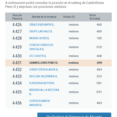
A continuación podrá consultar la posición en el ranking de Cambrillones
Pems Sl y empresas con posiciones similares:
Posición
Sector
Nombre de la empresa
Ventas (€)
Provincia
Actividad
4.426
CREACIONES MATRI SL.
mediana
4642
4.427
GRUPO LAB NALE SL
mediana
4639
4.428
RANDAL SHOES SL
mediana
1520
CITRICOS Y SERVICIOS
4.429
mediana
0123
ORIHUELA SL.
4.430
CFZ COBOTS SL.
mediana
4650
4.431
CAMBRILLONES PEMS SL
mediana
2599
4.432
X-BEER COSTA BLANCA SL
mediana
4634
4.433
ENCLUSA CALDERERIA SL.
mediana
2513
4.434
EURODENIA MOTOR SL
mediana
9531
RESIDENCIAL LA RECTORIA
4.435
mediana
8731
SL
CURTIDOS RAMON
4.436
mediana
4624
AMOROS SL