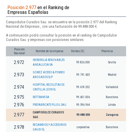
Posición 2.977
en el Ranking de
Empresas Españolas
Campodulce Curados Sau. se encuentra en la posición 2.977 del Ranking
Nacional de Empresas , con una facturación de 99.488.000 €.
A continuación podrá consultar la posición en el ranking de Campodulce
Curados Sau. y empresas con posiciones similares:
Posición
Nombre de la empresa
Ventas (€)
Provincia
Nacional
IBERDROLA RENOVABLES
2.972
99.826.000
Sevilla
ANDALUCIA SA
GOMEZ ACEBO & POMBO
2.973
99.741.603
Madrid
ABOGADOS SLP
HOSPITAL RECOLETAS DE
2.974
99.618.202
Valladolid
CASTILLA LEON SL
2.975
REFTRANS SA
99.601.006
Barcelona
2.976
PREFABRICATS PUJOL SAU
99.596.964
Lérida
CAMPODULCE CURADOS
2.977
99.488.000
Zaragoza
SAU.
RECAMBIOS Y ACCESORIOS
2.978
corporativa
Barcelona
GAUDI SL