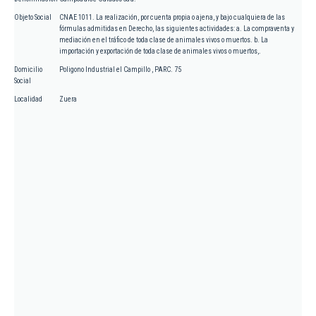
Objeto Social
CNAE 1011. La realización, por cuenta propia o ajena, y bajo cualquiera de las
fórmulas admitidas en Derecho, las siguientes actividades: a. La compraventa y
mediación en el tráfico de toda clase de animales vivos o muertos. b. La
importación y exportación de toda clase de animales vivos o muertos,.
Domicilio
Poligono Industrial el Campillo , PARC. 75
Social
Localidad
Zuera