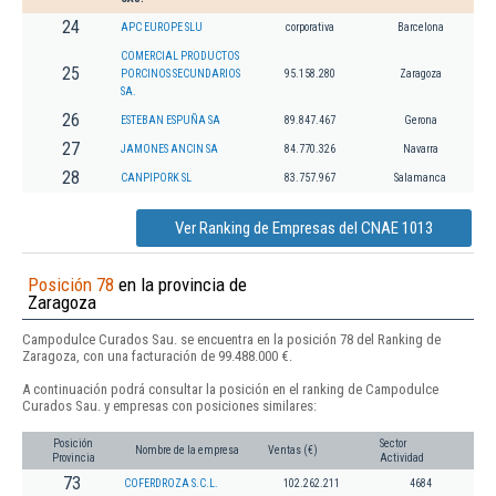
24
APC EUROPE SLU
corporativa
Barcelona
COMERCIAL PRODUCTOS
25
PORCINOS SECUNDARIOS
95.158.280
Zaragoza
SA.
26
ESTEBAN ESPUÑA SA
89.847.467
Gerona
27
JAMONES ANCIN SA
84.770.326
Navarra
28
CANPIPORK SL
83.757.967
Salamanca
Ver Ranking de Empresas del CNAE 1013
Posición 78
en la provincia de
Zaragoza
Campodulce Curados Sau. se encuentra en la posición 78 del Ranking de
Zaragoza, con una facturación de 99.488.000 €.
A continuación podrá consultar la posición en el ranking de Campodulce
Curados Sau. y empresas con posiciones similares:
Posición
Sector
Nombre de la empresa
Ventas (€)
Provincia
Actividad
73
COFERDROZA S.C.L.
102.262.211
4684