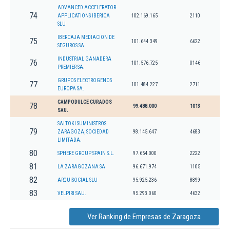
ADVANCED ACCELERATOR
74
APPLICATIONS IBERICA
102.169.165
2110
SLU
IBERCAJA MEDIACION DE
75
101.644.349
6622
SEGUROS SA
INDUSTRIAL GANADERA
76
101.576.725
0146
PREMIER SA.
GRUPOS ELECTROGENOS
77
101.484.227
2711
EUROPA SA.
CAMPODULCE CURADOS
78
99.488.000
1013
SAU.
SALTOKI SUMINISTROS
79
ZARAGOZA, SOCIEDAD
98.145.647
4683
LIMITADA.
80
SPHERE GROUP SPAIN S.L.
97.654.000
2222
81
LA ZARAGOZANA SA
96.671.974
1105
82
ARQUISOCIAL SLU
95.925.236
8899
83
VELPIRI SAU.
95.293.060
4632
Ver Ranking de Empresas de Zaragoza