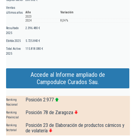
Ventas
Año
Variación
últimos años
2023
2024
8,04 %
Resultado
2.396.480 €
2025
Ebitda 2025
5.725.840 €
Total Activo
115.818.080 €
2025
Accede al Informe ampliado de
Campodulce Curados Sau.
Posición 2.977
Ranking
Nacional
Posición 78 de Zaragoza
Ranking
Provincial
Posición 23 de Elaboración de productos cárnicos y
Ranking
de volatería
Sectorial