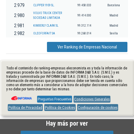
2.979
CLIPPER 1959 SL.
99.458.033
Barcelona
VOLVO TRUCK CENTER
2.980
99.414.000
Madrid
SOCIEDAD LIMITADA
2.981
KIMBERLY CLARK SL
99.312.114
Madrid
2.982
OLEOFORFAIT SA
99.268.014
Sevilla
Ver Ranking de Empresas Nacional
Todo el contenido de ranking-empresas.eleconomista.es y toda la información de
empresas procede de la base de datos de INFORMA D&B S.A.U. (S.M.E.) y es
tratada y suministrada por INFORMA D&B S.A.U. (S.M.E.). En todo caso, la
información de empresas que proporcionamos debe ser tenida en cuenta sólo
como un elemento más a considerar a la hora de adoptar decisiones comerciales
y no debe por tanto determinar las mismas.
Preguntas Frecuentes
Condiciones Generales
Política de Privacidad
Política de Cookies
Configuración de cookies
Hay más por ver