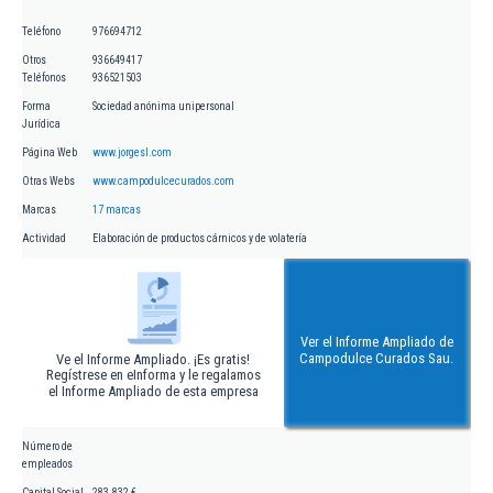
Teléfono
976694712
Otros
936649417
Teléfonos
936521503
Forma
Sociedad anónima unipersonal
Jurídica
Página Web
www.jorgesl.com
Otras Webs
www.campodulcecurados.com
Marcas
17 marcas
Actividad
Elaboración de productos cárnicos y de volatería
Ver el Informe Ampliado de
Campodulce Curados Sau.
Ve el Informe Ampliado. ¡Es gratis!
Regístrese en eInforma y le regalamos
el Informe Ampliado de esta empresa
Número de
empleados
Capital Social
283.832 €