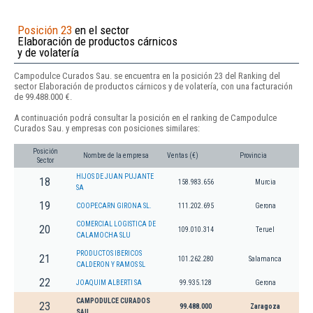
Posición 23
en el sector
Elaboración de productos cárnicos
y de volatería
Campodulce Curados Sau. se encuentra en la posición 23 del Ranking del
sector Elaboración de productos cárnicos y de volatería, con una facturación
de 99.488.000 €.
A continuación podrá consultar la posición en el ranking de Campodulce
Curados Sau. y empresas con posiciones similares:
Posición
Nombre de la empresa
Ventas (€)
Provincia
Sector
HIJOS DE JUAN PUJANTE
18
158.983.656
Murcia
SA
19
COOPECARN GIRONA SL.
111.202.695
Gerona
COMERCIAL LOGISTICA DE
20
109.010.314
Teruel
CALAMOCHA SLU
PRODUCTOS IBERICOS
21
101.262.280
Salamanca
CALDERON Y RAMOS SL
22
JOAQUIM ALBERTI SA
99.935.128
Gerona
CAMPODULCE CURADOS
23
99.488.000
Zaragoza
SAU.