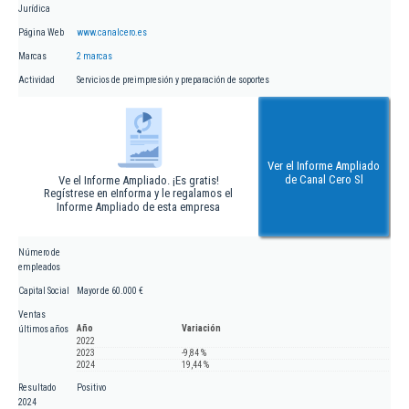
Jurídica
Página Web
www.canalcero.es
Marcas
2 marcas
Actividad
Servicios de preimpresión y preparación de soportes
Ver el Informe Ampliado
de Canal Cero Sl
Ve el Informe Ampliado. ¡Es gratis!
Regístrese en eInforma y le regalamos el
Informe Ampliado de esta empresa
Número de
empleados
Capital Social
Mayor de 60.000 €
Ventas
Año
Variación
últimos años
2022
2023
-9,84 %
2024
19,44 %
Resultado
Positivo
2024