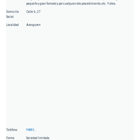
pequeño y gran formato y por cualquier otro procedimiento, etc. Y otros.
Domicilio
Calle b , 27
Social
Localidad
Aranguren
Teléfono
94885...
Forma
Sociedad limitada