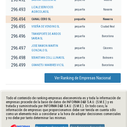
LIZALE SERVICIOS
296.493
pequeña
Navarra
AGRICOLAS SL
296.494
CANAL CERO SL
pequeña
Navarra
296.495
VISEÑA DE VENDING SL
pequeña
Ciudad Real
TRANSPORTE DE ARIDOS
296.496
pequeña
Barcelona
SARDA SL
JOSE RAMON MARTIN
296.497
pequeña
Cáceres
GONZALO SL
296.498
SEBASTIAN COLL LLINAS SL
pequeña
Baleares
296.499
GRANETS I MARBRES VIC SL
pequeña
Barcelona
Ver Ranking de Empresas Nacional
Todo el contenido de ranking-empresas.eleconomista.es y toda la información de
empresas procede de la base de datos de INFORMA D&B S.A.U. (S.M.E.) y es
tratada y suministrada por INFORMA D&B S.A.U. (S.M.E.). En todo caso, la
información de empresas que proporcionamos debe ser tenida en cuenta sólo
como un elemento más a considerar a la hora de adoptar decisiones comerciales
y no debe por tanto determinar las mismas.