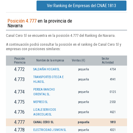
Ver Ranking de Empresas del CNAE 1813
Posición 4.777
en la provincia de
Navarra
Canal Cero Sl se encuentra en la posición 4.777 del Ranking de Navarra.
A continuación podrá consultar la posición en el ranking de Canal Cero Sl y
empresas con posiciones similares:
Posición
Sector
Nombre de la empresa
Ventas (€)
Provincia
Actividad
4.772
SALDAÑA HOGAR SL
pequeña
4754
TRANSPORTES OTEIZA E
4.773
pequeña
4941
HIJAS SL.
PERSEA RANCHO
4.774
pequeña
0125
ORIENTAL SL.
4.775
MEPRECI SL
pequeña
2553
LIZALE SERVICIOS
4.776
pequeña
4621
AGRICOLAS SL
4.777
CANAL CERO SL
pequeña
1813
4.778
ELECTRICIDAD J SIMON SL
pequeña
4321