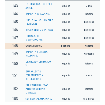
ENTORNO GRAFICO SIGLO
143
pequeña
Murcia
XXI S.L.
144
IMPRENTA JORDANA SL
pequeña
Navarra
PRINTA CAL CALCOMANIA
145
pequeña
Barcelona
TECNICA SL
146
BINARY BENITO GRAFICS SL
pequeña
Barcelona
PRESSGRAPH
147
pequeña
Barcelona
MEDIAGROUP SL
148
CANAL CERO SL
pequeña
Navarra
IMPRENTA Y LIBRERIA
149
pequeña
Cantabria
VILLEGAS SL
GRAFICAS VICEN MARCO
150
pequeña
Valencia
SL
GUADALENTIN
151
EQUIPAMIENTO Y
pequeña
Murcia
ROTULACION SL.
ONEPRINT-GROUP SANT
152
ANTONI SOCIEDAD
pequeña
Baleares
LIMITADA.
153
SERPREIM SALAMANCA SL.
pequeña
Salamanca