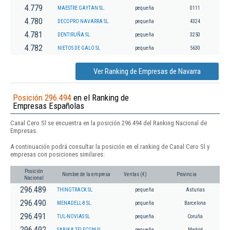
4.779
MAESTRE GAYTAN SL.
pequeña
0111
4.780
DECOPRO NAVARRA SL.
pequeña
4324
4.781
DENTIRUÑA SL
pequeña
3250
4.782
NIETOS DE GALO SL
pequeña
5630
Ver Ranking de Empresas de Navarra
Posición 296.494
en el Ranking de
Empresas Españolas
Canal Cero Sl se encuentra en la posición 296.494 del Ranking Nacional de
Empresas.
A continuación podrá consultar la posición en el ranking de Canal Cero Sl y
empresas con posiciones similares:
Posición
Nombre de la empresa
Ventas (€)
Provincia
Nacional
296.489
THINGTRACK SL
pequeña
Asturias
296.490
MENADELL-8 SL.
pequeña
Barcelona
296.491
TUL-NOVIAS SL
pequeña
Coruña
296.492
SABIKA TELECOM SL
pequeña
Madrid