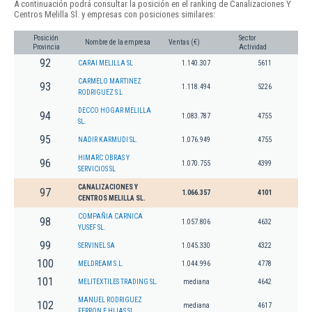
A continuación podrá consultar la posición en el ranking de Canalizaciones Y
Centros Melilla Sl. y empresas con posiciones similares:
Posición
Sector
Nombre de la empresa
Ventas (€)
Provincia
Actividad
92
CARAI MELILLA SL
1.140.307
5611
CARMELO MARTINEZ
93
1.118.494
5226
RODRIGUEZ S L
DECCO HOGAR MELILLA
94
1.083.787
4755
SL.
95
NADIR KARMUDI SL.
1.076.949
4755
HIMARC OBRAS Y
96
1.070.755
4399
SERVICIOS SL
CANALIZACIONES Y
97
1.066.357
4101
CENTROS MELILLA SL.
COMPAÑIA CARNICA
98
1.057.806
4632
YUSEF SL.
99
SERVINEL SA
1.045.330
4322
100
MELDREAM S.L.
1.044.996
4778
101
MELITEXTILES TRADING SL.
mediana
4642
MANUEL RODRIGUEZ
102
mediana
4617
FERRON E HIJAS SL