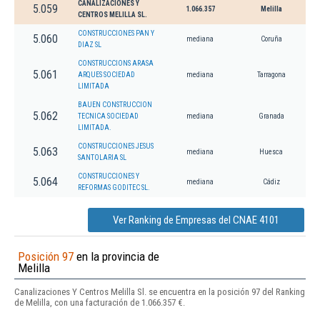
CANALIZACIONES Y
5.059
1.066.357
Melilla
CENTROS MELILLA SL.
CONSTRUCCIONES PAN Y
5.060
mediana
Coruña
DIAZ SL
CONSTRUCCIONS ARASA
5.061
ARQUES SOCIEDAD
mediana
Tarragona
LIMITADA
BAUEN CONSTRUCCION
5.062
TECNICA SOCIEDAD
mediana
Granada
LIMITADA.
CONSTRUCCIONES JESUS
5.063
mediana
Huesca
SANTOLARIA SL
CONSTRUCCIONES Y
5.064
mediana
Cádiz
REFORMAS GODITEC SL.
Ver Ranking de Empresas del CNAE 4101
Posición 97
en la provincia de
Melilla
Canalizaciones Y Centros Melilla Sl. se encuentra en la posición 97 del Ranking
de Melilla, con una facturación de 1.066.357 €.