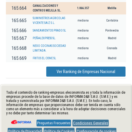
CANALIZACIONES Y
165.664
1.066.357
Melilla
CENTROS MELILLA SL.
SUMINISTROS AGRICOLAS
165.665
mediana
Cantabria
VICENTE SAIZ S.L.
165.666
SANEAMIENTOS PRADO SL
mediana
Pontevedra
165.667
PEÑALEXPRESS SL.
mediana
Madrid
NEXO COCINAS SOCIEDAD
165.668
mediana
Granada
LIMITADA.
165.669
FRITOS EL CISNE SL
mediana
Madrid
Ver Ranking de Empresas Nacional
Todo el contenido de ranking-empresas.eleconomista.es y toda la información de
empresas procede de la base de datos de INFORMA D&B S.A.U. (S.M.E.) y es
tratada y suministrada por INFORMA D&B S.A.U. (S.M.E.). En todo caso, la
información de empresas que proporcionamos debe ser tenida en cuenta sólo
como un elemento más a considerar a la hora de adoptar decisiones comerciales
y no debe por tanto determinar las mismas.
Preguntas Frecuentes
Condiciones Generales
Política de Privacidad
Política de Cookies
Configuración de cookies