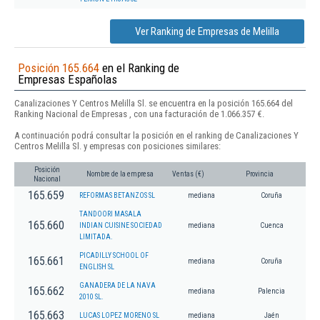
Ver Ranking de Empresas de Melilla
Posición 165.664
en el Ranking de
Empresas Españolas
Canalizaciones Y Centros Melilla Sl. se encuentra en la posición 165.664 del
Ranking Nacional de Empresas , con una facturación de 1.066.357 €.
A continuación podrá consultar la posición en el ranking de Canalizaciones Y
Centros Melilla Sl. y empresas con posiciones similares:
Posición
Nombre de la empresa
Ventas (€)
Provincia
Nacional
165.659
REFORMAS BETANZOS SL
mediana
Coruña
TANDOORI MASALA
165.660
INDIAN CUISINE SOCIEDAD
mediana
Cuenca
LIMITADA.
PICADILLY SCHOOL OF
165.661
mediana
Coruña
ENGLISH SL
GANADERA DE LA NAVA
165.662
mediana
Palencia
2010 SL.
165.663
LUCAS LOPEZ MORENO SL
mediana
Jaén