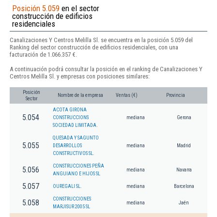
Posición 5.059
en el sector
construcción de edificios
residenciales
Canalizaciones Y Centros Melilla Sl. se encuentra en la posición 5.059 del
Ranking del sector construcción de edificios residenciales, con una
facturación de 1.066.357 €.
A continuación podrá consultar la posición en el ranking de Canalizaciones Y
Centros Melilla Sl. y empresas con posiciones similares:
Posición
Nombre de la empresa
Ventas (€)
Provincia
Sector
ACOTA GIRONA
5.054
CONSTRUCCIONS
mediana
Gerona
SOCIEDAD LIMITADA.
QUESADA Y SAGUNTO
5.055
DESARROLLOS
mediana
Madrid
CONSTRUCTIVOS SL.
CONSTRUCCIONES PEÑA
5.056
mediana
Navarra
ANGUIANO E HIJOS SL
5.057
OUREGALI SL.
mediana
Barcelona
CONSTRUCCIONES
5.058
mediana
Jaén
MARJISUR 2005 SL