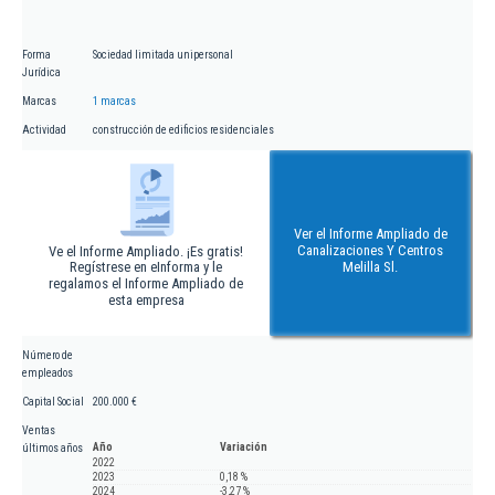
Forma
Sociedad limitada unipersonal
Jurídica
Marcas
1 marcas
Actividad
construcción de edificios residenciales
Ver el Informe Ampliado de
Canalizaciones Y Centros
Ve el Informe Ampliado. ¡Es gratis!
Regístrese en eInforma y le
Melilla Sl.
regalamos el Informe Ampliado de
esta empresa
Número de
empleados
Capital Social
200.000 €
Ventas
Año
Variación
últimos años
2022
2023
0,18 %
2024
-3,27 %