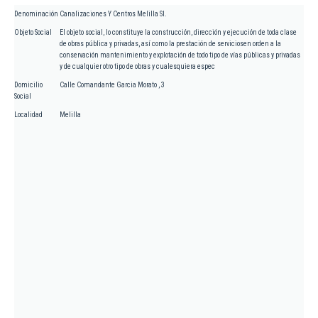
Denominación
Canalizaciones Y Centros Melilla Sl.
Objeto Social
El objeto social, lo constituye la construcción, dirección y ejecución de toda clase
de obras pública y privadas, así como la prestación de serviciosen orden a la
conservación mantenimiento y explotación de todo tipo de vías públicas y privadas
y de cualquier otro tipo de obras y cualesquiera espec
Domicilio
Calle Comandante Garcia Morato , 3
Social
Localidad
Melilla